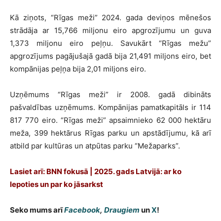
Kā ziņots, “Rīgas meži” 2024. gada deviņos mēnešos
strādāja ar 15,766 miljonu eiro apgrozījumu un guva
1,373 miljonu eiro peļņu. Savukārt “Rīgas mežu”
apgrozījums pagājušajā gadā bija 21,491 miljons eiro, bet
kompānijas peļņa bija 2,01 miljons eiro.
Uzņēmums “Rīgas meži” ir 2008. gadā dibināts
pašvaldības uzņēmums. Kompānijas pamatkapitāls ir 114
817 770 eiro. “Rīgas meži” apsaimnieko 62 000 hektāru
meža, 399 hektārus Rīgas parku un apstādījumu, kā arī
atbild par kultūras un atpūtas parku “Mežaparks”.
Lasiet arī: BNN fokusā | 2025. gads Latvijā: ar ko
lepoties un par ko jāsarkst
Seko mums arī
Facebook
,
Draugiem
un
X
!