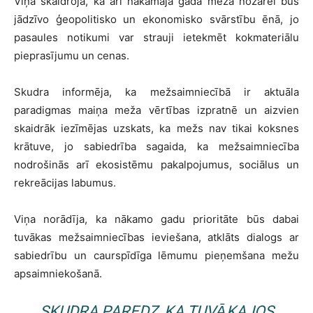
Viņa skaidroja, ka arī nākamajā gadā meža nozarei būs
jādzīvo ģeopolitisko un ekonomisko svārstību ēnā, jo
pasaules notikumi var strauji ietekmēt kokmateriālu
pieprasījumu un cenas.
Skudra informēja, ka mežsaimniecībā ir aktuāla
paradigmas maiņa meža vērtības izpratnē un aizvien
skaidrāk iezīmējas uzskats, ka mežs nav tikai koksnes
krātuve, jo sabiedrība sagaida, ka mežsaimniecība
nodrošinās arī ekosistēmu pakalpojumus, sociālus un
rekreācijas labumus.
Viņa norādīja, ka nākamo gadu prioritāte būs dabai
tuvākas mežsaimniecības ieviešana, atklāts dialogs ar
sabiedrību un caurspīdīga lēmumu pieņemšana mežu
apsaimniekošanā.
SKUDRA PAREDZ, KA TUVĀKAJOS