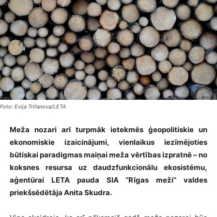
Foto: Evija Trifanova/LETA
Meža nozari arī turpmāk ietekmēs ģeopolitiskie un
ekonomiskie izaicinājumi, vienlaikus iezīmējoties
būtiskai paradigmas maiņai meža vērtības izpratnē – no
koksnes resursa uz daudzfunkcionālu ekosistēmu,
aģentūrai LETA pauda SIA “Rīgas meži” valdes
priekšsēdētāja Anita Skudra.