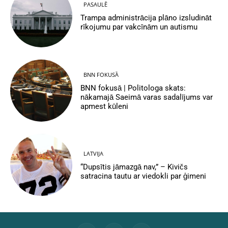
PASAULĒ
Trampa administrācija plāno izsludināt
rīkojumu par vakcīnām un autismu
BNN FOKUSĀ
BNN fokusā | Politologa skats:
nākamajā Saeimā varas sadalījums var
apmest kūleni
LATVIJA
“Dupsītis jāmazgā nav,” – Kivičs
satracina tautu ar viedokli par ģimeni