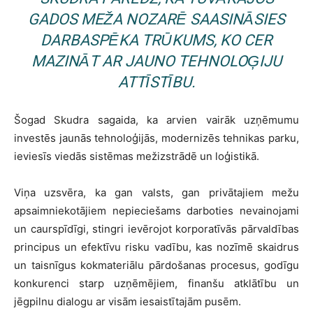
GADOS MEŽA NOZARĒ SAASINĀSIES
DARBASPĒKA TRŪKUMS, KO CER
MAZINĀT AR JAUNO TEHNOLOĢIJU
ATTĪSTĪBU.
Šogad Skudra sagaida, ka arvien vairāk uzņēmumu
investēs jaunās tehnoloģijās, modernizēs tehnikas parku,
ieviesīs viedās sistēmas mežizstrādē un loģistikā.
Viņa uzsvēra, ka gan valsts, gan privātajiem mežu
apsaimniekotājiem nepieciešams darboties nevainojami
un caurspīdīgi, stingri ievērojot korporatīvās pārvaldības
principus un efektīvu risku vadību, kas nozīmē skaidrus
un taisnīgus kokmateriālu pārdošanas procesus, godīgu
konkurenci starp uzņēmējiem, finanšu atklātību un
jēgpilnu dialogu ar visām iesaistītajām pusēm.