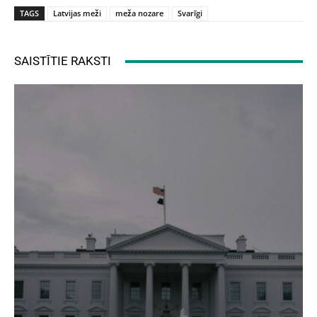
TAGS
Latvijas meži
meža nozare
Svarīgi
SAISTĪTIE RAKSTI