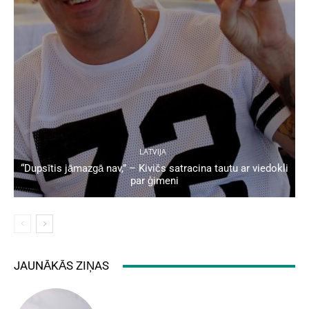
LATVIJA
“Dupsītis jāmazgā nav,” – Kivičs satracina tautu ar viedokli
par ģimeni
JAUNĀKĀS ZIŅAS