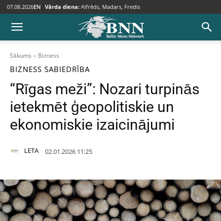
07.08.2026
EN
Vārda diena:
Alfrēds, Madars, Fredis
Sākums
Bizness
BIZNESS
SABIEDRĪBA
“Rīgas meži”: Nozari turpinās
ietekmēt ģeopolitiskie un
ekonomiskie izaicinājumi
LETA
02.01.2026 11:25