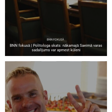
BNN FOKUSĀ
BNN fokusā | Politologa skats: nākamajā Saeimā varas
sadalījums var apmest kūleni