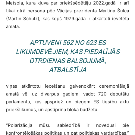
Metsola, kura kļuva par priekšsēdētāju 2022.gadā, ir arī
tikai otrā persona pēc Vācijas prezidenta Martina Šulca
(Martin Schulz), kas kopš 1979.gada ir atkārtoti ievēlēta
amatā.
APTUVENI 562 NO 623 ES
LIKUMDEVĒJIEM, KAS PIEDALĪJĀS
OTRDIENAS BALSOJUMĀ,
ATBALSTĪJA
viņas atkārtotu iecelšanu galvenokārt ceremoniālajā
amatā vēl uz divarpus gadiem, vadot 720 deputātu
parlamentu, kas apspriež un pieņem ES tiesību aktu
priekšlikumus, un apstiprina bloka budžetu.
“Polarizācija mūsu sabiedrībā ir novedusi pie
konfrontējošākas politikas un pat politiskas vardarbības,”