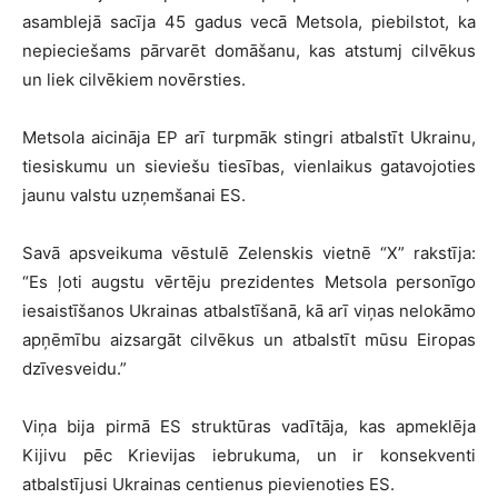
asamblejā sacīja 45 gadus vecā Metsola, piebilstot, ka
nepieciešams pārvarēt domāšanu, kas atstumj cilvēkus
un liek cilvēkiem novērsties.
Metsola aicināja EP arī turpmāk stingri atbalstīt Ukrainu,
tiesiskumu un sieviešu tiesības, vienlaikus gatavojoties
jaunu valstu uzņemšanai ES.
Savā apsveikuma vēstulē Zelenskis vietnē “X” rakstīja:
“Es ļoti augstu vērtēju prezidentes Metsola personīgo
iesaistīšanos Ukrainas atbalstīšanā, kā arī viņas nelokāmo
apņēmību aizsargāt cilvēkus un atbalstīt mūsu Eiropas
dzīvesveidu.”
Viņa bija pirmā ES struktūras vadītāja, kas apmeklēja
Kijivu pēc Krievijas iebrukuma, un ir konsekventi
atbalstījusi Ukrainas centienus pievienoties ES.