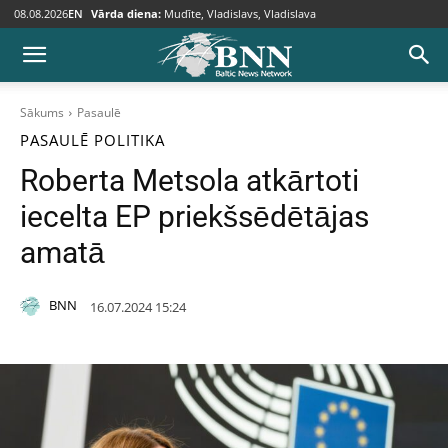
08.08.2026
EN
Vārda diena:
Mudīte, Vladislavs, Vladislava
Sākums
Pasaulē
PASAULĒ
POLITIKA
Roberta Metsola atkārtoti
iecelta EP priekšsēdētājas
amatā
BNN
16.07.2024 15:24