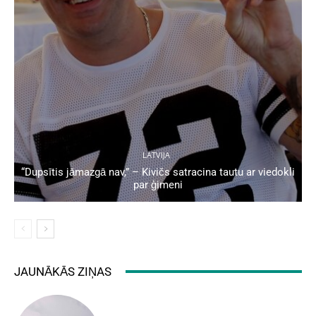
LATVIJA
“Dupsītis jāmazgā nav,” – Kivičs satracina tautu ar viedokli
par ģimeni
JAUNĀKĀS ZIŅAS