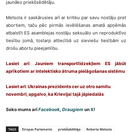
jaunāko priekšsēdētāju.
Metsola ir saskārusies arī ar kritiku par savu nostāju pret
abortiem, taču pēc pirmās ievēlēšanas amatā apņēmās
atbalstīt ES asamblejas nostāju seksuālo un reproduktīvo
tiesību jomā, tostarp attiecībā uz sieviešu tiesībām uz
drošu abortu pieejamību.
Lasiet arī:
Jauniem transportlīdzekļiem ES jābūt
aprīkotiem ar intelektisko ātruma pielāgošanas sistēmu
Lasiet arī:
Ukrainas prezidents cer uz otro samitu
novembrī, apgalvo, ka Krievijai tajā jāpiedalās
Seko mums arī
Facebook
,
Draugiem
un
X
!
TAGS
Eiropas Parlaments
priekšsēdētāja
Roberta Metsola