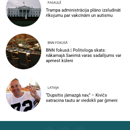
PASAULĒ
Trampa administrācija plāno izsludināt
rīkojumu par vakcīnām un autismu
BNN FOKUSĀ
BNN fokusā | Politologa skats:
nākamajā Saeimā varas sadalījums var
apmest kūleni
LATVIJA
“Dupsītis jāmazgā nav,” – Kivičs
satracina tautu ar viedokli par ģimeni