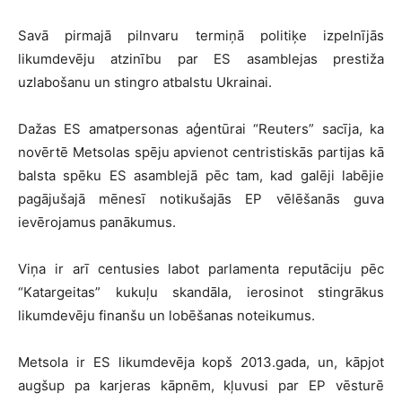
Savā pirmajā pilnvaru termiņā politiķe izpelnījās
likumdevēju atzinību par ES asamblejas prestiža
uzlabošanu un stingro atbalstu Ukrainai.
Dažas ES amatpersonas aģentūrai “Reuters” sacīja, ka
novērtē Metsolas spēju apvienot centristiskās partijas kā
balsta spēku ES asamblejā pēc tam, kad galēji labējie
pagājušajā mēnesī notikušajās EP vēlēšanās guva
ievērojamus panākumus.
Viņa ir arī centusies labot parlamenta reputāciju pēc
“Katargeitas” kukuļu skandāla, ierosinot stingrākus
likumdevēju finanšu un lobēšanas noteikumus.
Metsola ir ES likumdevēja kopš 2013.gada, un, kāpjot
augšup pa karjeras kāpnēm, kļuvusi par EP vēsturē