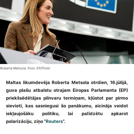
Roberta Metsola. Foto: EP/Flickr
Maltas likumdevēja Roberta Metsola otrdien, 16.jūlijā,
guva plašu atbalstu otrajam Eiropas Parlamenta (EP)
priekšsēdētājas pilnvaru termiņam, kļūstot par pirmo
sievieti, kas sasniegusi šo panākumu, aicināja veidot
iekļaujošāku politiku, lai palīdzētu apkarot
polarizāciju, ziņo “
Reuters
”.