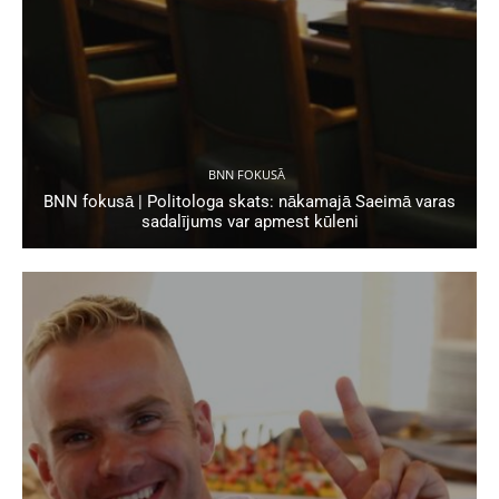
BNN FOKUSĀ
BNN fokusā | Politologa skats: nākamajā Saeimā varas
sadalījums var apmest kūleni