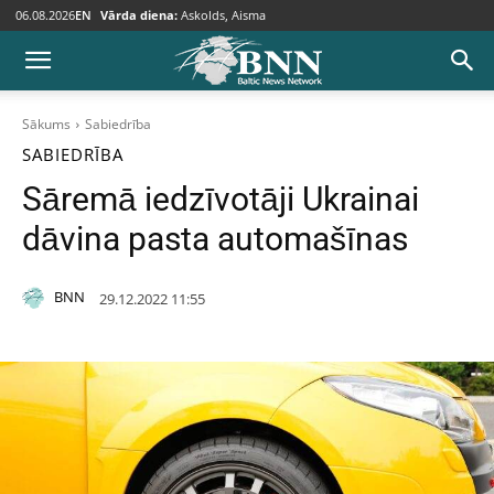
06.08.2026
EN
Vārda diena:
Askolds, Aisma
Sākums
Sabiedrība
SABIEDRĪBA
Sāremā iedzīvotāji Ukrainai
dāvina pasta automašīnas
BNN
29.12.2022 11:55