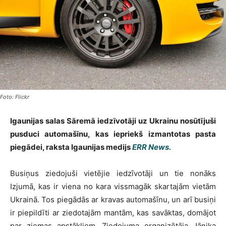
Foto: Flickr
Igaunijas salas Sāremā iedzīvotāji uz Ukrainu nosūtījuši
pusduci automašīnu, kas iepriekš izmantotas pasta
piegādei, raksta Igaunijas medijs
ERR News.
Busiņus ziedojuši vietējie iedzīvotāji un tie nonāks
Izjumā, kas ir viena no kara vissmagāk skartajām vietām
Ukrainā. Tos piegādās ar kravas automašīnu, un arī busiņi
ir piepildīti ar ziedotajām mantām, kas savāktas, domājot
par ziemas apstākļiem. Ziedojuma organizētāja Jānika