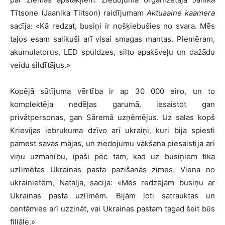
Tītsone (Jaanika Tiitson) raidījumam
Aktuaalne kaamera
sacīja: «Kā redzat, busiņi ir nošķiebušies no svara. Mēs
tajos esam salikuši arī visai smagas mantas. Piemēram,
akumulatorus, LED spuldzes, silto apakšveļu un dažādu
veidu sildītājus.»
Kopējā sūtījuma vērtība ir ap 30 000 eiro, un to
komplektēja nedēļas garumā, iesaistot gan
privātpersonas, gan Sāremā uzņēmējus. Uz salas kopš
Krievijas iebrukuma dzīvo arī ukraiņi, kuri bija spiesti
pamest savas mājas, un ziedojumu vākšana piesaistīja arī
viņu uzmanību, īpaši pēc tam, kad uz busiņiem tika
uzlīmētas Ukrainas pasta pazīšanās zīmes. Viena no
ukrainietēm, Nataļja, sacīja: «Mēs redzējām busiņu ar
Ukrainas pasta uzlīmēm. Bijām ļoti satrauktas un
centāmies arī uzzināt, vai Ukrainas pastam tagad šeit būs
filiāle.»