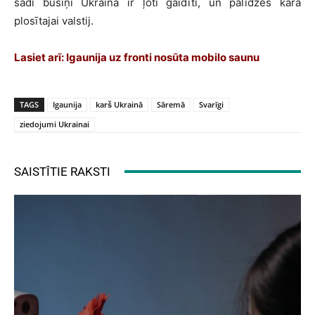
šādi busiņi Ukrainā ir ļoti gaidīti, un palīdzēs kara
plosītajai valstij.
Lasiet arī: Igaunija uz fronti nosūta mobilo saunu
TAGS
Igaunija
karš Ukrainā
Sāremā
Svarīgi
ziedojumi Ukrainai
SAISTĪTIE RAKSTI