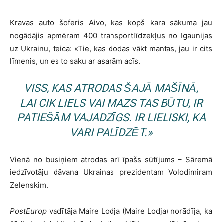
Kravas auto šoferis Aivo, kas kopš kara sākuma jau
nogādājis apmēram 400 transportlīdzekļus no Igaunijas
uz Ukrainu, teica: «Tie, kas dodas vākt mantas, jau ir cits
līmenis, un es to saku ar asarām acīs.
VISS, KAS ATRODAS ŠAJĀ MAŠĪNĀ,
LAI CIK LIELS VAI MAZS TAS BŪTU, IR
PATIEŠĀM VAJADZĪGS. IR LIELISKI, KA
VARI PALĪDZĒT.»
Vienā no busiņiem atrodas arī īpašs sūtījums – Sāremā
iedzīvotāju dāvana Ukrainas prezidentam Volodimiram
Zelenskim.
PostEurop
vadītāja Maire Lodja (Maire Lodja) norādīja, ka