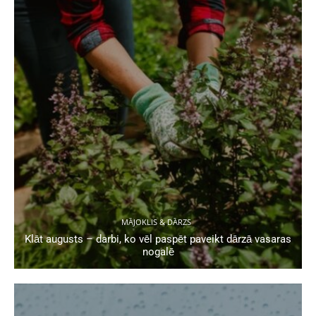
MĀJOKLIS & DĀRZS
Klāt augusts – darbi, ko vēl paspēt paveikt dārzā vasaras
nogalē