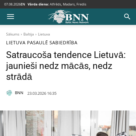
07.08.2026
EN
Vārda diena:
Alfrēds, Madars, Fredis
Sākums
Baltija
Lietuva
LIETUVA
PASAULĒ
SABIEDRĪBA
Satraucoša tendence Lietuvā:
jaunieši nedz mācās, nedz
strādā
BNN
23.03.2026 16:35