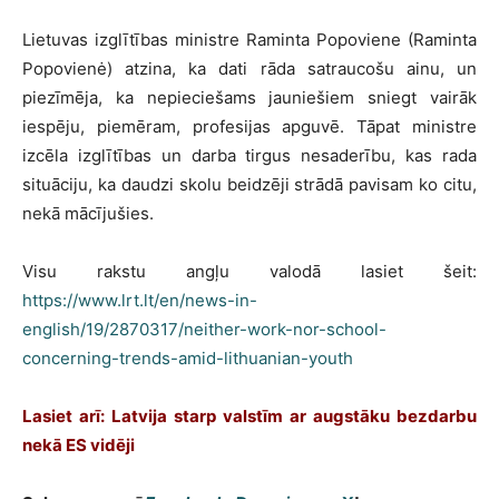
Lietuvas izglītības ministre Raminta Popoviene (Raminta
Popovienė) atzina, ka dati rāda satraucošu ainu, un
piezīmēja, ka nepieciešams jauniešiem sniegt vairāk
iespēju, piemēram, profesijas apguvē. Tāpat ministre
izcēla izglītības un darba tirgus nesaderību, kas rada
situāciju, ka daudzi skolu beidzēji strādā pavisam ko citu,
nekā mācījušies.
Visu rakstu angļu valodā lasiet šeit:
https://www.lrt.lt/en/news-in-
english/19/2870317/neither-work-nor-school-
concerning-trends-amid-lithuanian-youth
Lasiet arī: Latvija starp valstīm ar augstāku bezdarbu
nekā ES vidēji