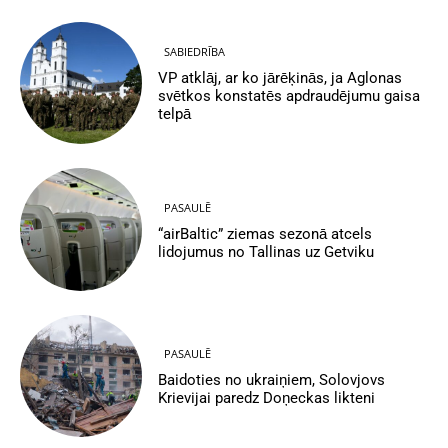
SABIEDRĪBA
VP atklāj, ar ko jārēķinās, ja Aglonas
svētkos konstatēs apdraudējumu gaisa
telpā
PASAULĒ
“airBaltic” ziemas sezonā atcels
lidojumus no Tallinas uz Getviku
PASAULĒ
Baidoties no ukraiņiem, Solovjovs
Krievijai paredz Doņeckas likteni