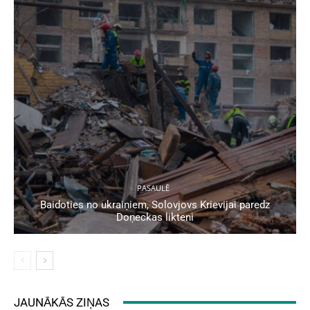
PASAULĒ
Baidoties no ukraiņiem, Solovjovs Krievijai paredz
Doņeckas likteni
JAUNĀKĀS ZIŅAS