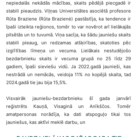
nepiedalās nekādās mācības, skaits pēdējā piecgadē ir
stabili pieaudzis. Viļņas Universitātes asociētā profesore
Rūta Braziene (Rūta Brazienė) pastāstīja, ka tendence ir
īpaši izteikta reģionos, tomēr to var novērot arī lielākajās
pilsētās un to tuvumā. Viņa sacīja, ka šādu jauniešu skaits
stabili pieaug, un redzamas atšķirības, skatoties pēc
izglītības līmeņa un vecuma. Lielākais nestudējošo
bezdarbnieku skaits ir vecuma grupā no 25 līdz 29
gadiem, īpaši sieviešu vidū. Ja 2022.gadā jaunieši, kas
nestrādā un nemācās, veidoja 11% no kopējā skaita, tad
2024.gadā tie jau bija 15,5%.
Visvairāk jauniešu-bezdarbnieku šī gada janvārī
reģistrēts Kauņā, Visaginā un Anīkščos. Tomēr
amatpersonas norādīja, ka dati atspoguļo tikai tos
jauniešus, kas aktīvi meklē darbu, un