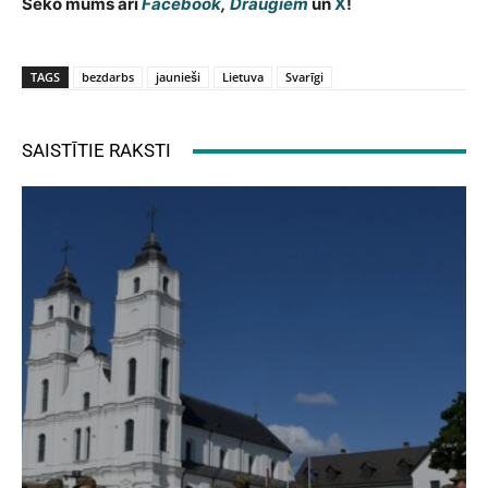
Seko mums arī
Facebook
,
Draugiem
un
X
!
TAGS
bezdarbs
jaunieši
Lietuva
Svarīgi
SAISTĪTIE RAKSTI