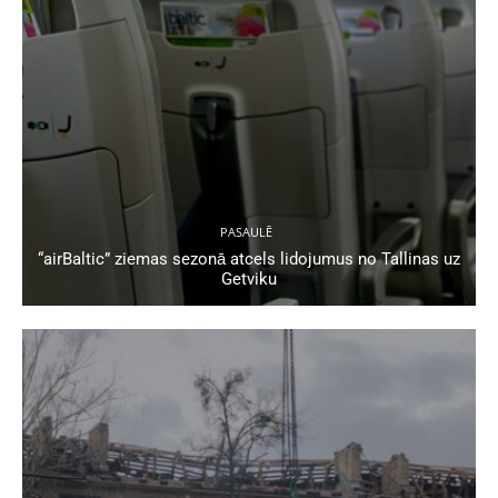
PASAULĒ
“airBaltic” ziemas sezonā atcels lidojumus no Tallinas uz
Getviku