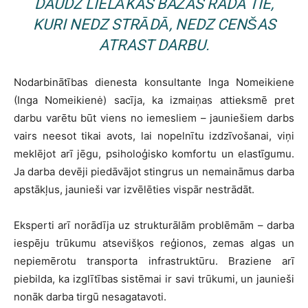
DAUDZ LIELĀKAS BAŽAS RADA TIE,
KURI NEDZ STRĀDĀ, NEDZ CENŠAS
ATRAST DARBU.
Nodarbinātības dienesta konsultante Inga Nomeikiene
(Inga Nomeikienė) sacīja, ka izmaiņas attieksmē pret
darbu varētu būt viens no iemesliem – jauniešiem darbs
vairs neesot tikai avots, lai nopelnītu izdzīvošanai, viņi
meklējot arī jēgu, psiholoģisko komfortu un elastīgumu.
Ja darba devēji piedāvājot stingrus un nemaināmus darba
apstākļus, jaunieši var izvēlēties vispār nestrādāt.
Eksperti arī norādīja uz strukturālām problēmām – darba
iespēju trūkumu atsevišķos reģionos, zemas algas un
nepiemērotu transporta infrastruktūru. Braziene arī
piebilda, ka izglītības sistēmai ir savi trūkumi, un jaunieši
nonāk darba tirgū nesagatavoti.