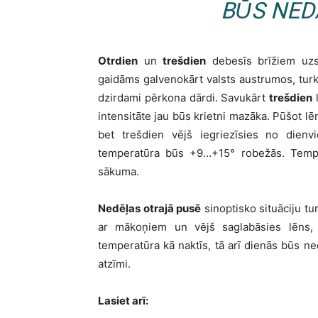
BŪS NED
Otrdien
un
trešdien
debesīs brīžiem uzs
gaidāms galvenokārt valsts austrumos, turk
dzirdami pērkona dārdi. Savukārt
trešdien
l
intensitāte jau būs krietni mazāka. Pūšot l
bet trešdien vējš iegriezīsies no dienv
temperatūra būs +9…+15° robežās. Temper
sākuma.
Nedēļas otrajā pusē
sinoptisko situāciju tur
ar mākoņiem un vējš saglabāsies lēns, 
temperatūra kā naktīs, tā arī dienās būs 
atzīmi.
Lasiet arī: