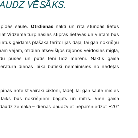
AUDZ VĒSĀKS.
pīdēs saule.
Otrdienas
naktī un rīta stundās lietus
lāt Vidzemē turpināsies stiprās lietavas un vietām būs
ietus gaidāms plašākā teritorijas daļā, lai gan nokrišņu
ēnam vējam, otrdien atsevišķos rajonos veidosies migla,
idu puses un pūtīs lēni līdz mēreni. Naktīs gaisa
atūra dienas laikā būtiski nemainīsies no nedēļas
pinās noteikt vairāki cikloni, tādēļ, lai gan saule mīsies
laiks būs nokrišņiem bagāts un mitrs. Vien gaisa
nedaudz zemākā – dienās daudzviet nepārsniedzot +20°