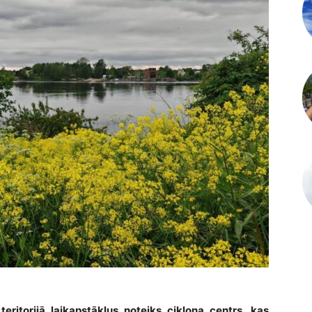
ritorijā laikapstākļus noteiks ciklona centrs, kas