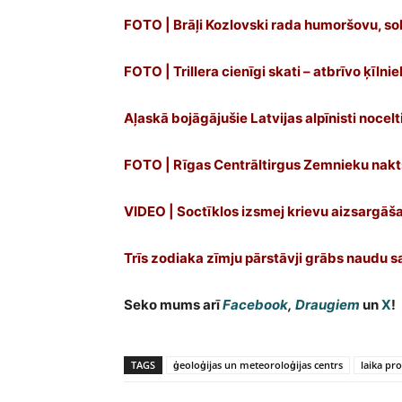
FOTO | Brāļi Kozlovski rada humoršovu, solo
FOTO | Trillera cienīgi skati – atbrīvo ķīln
Aļaskā bojāgājušie Latvijas alpīnisti nocelt
FOTO | Rīgas Centrāltirgus Zemnieku nakts
VIDEO | Soctīklos izsmej krievu aizsargāš
Trīs zodiaka zīmju pārstāvji grābs naudu 
Seko mums arī
Facebook
,
Draugiem
un
X
!
TAGS
ģeoloģijas un meteoroloģijas centrs
laika pr