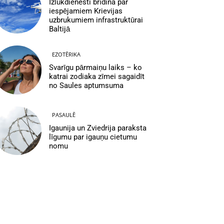
Izlūkdienesti brīdina par
iespējamiem Krievijas
uzbrukumiem infrastruktūrai
Baltijā
EZOTĒRIKA
Svarīgu pārmaiņu laiks – ko
katrai zodiaka zīmei sagaidīt
no Saules aptumsuma
PASAULĒ
Igaunija un Zviedrija paraksta
līgumu par igauņu cietumu
nomu