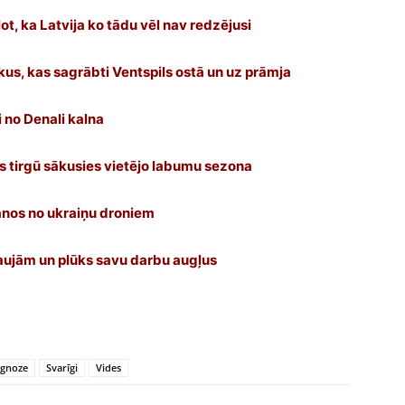
t, ka Latvija ko tādu vēl nav redzējusi
iekus, kas sagrābti Ventspils ostā un uz prāmja
i no Denali kalna
 tirgū sākusies vietējo labumu sezona
anos no ukraiņu droniem
saujām un plūks savu darbu augļus
ognoze
Svarīgi
Vides