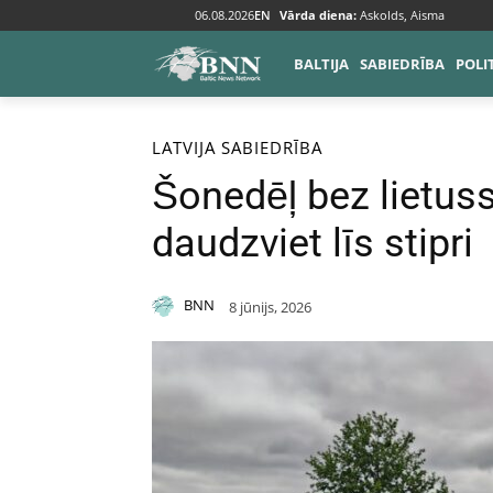
06.08.2026
EN
Vārda diena:
Askolds, Aisma
BALTIJA
SABIEDRĪBA
POLI
Sākums
Baltija
Latvija
LATVIJA
SABIEDRĪBA
Šonedēļ bez lietus
daudzviet līs stipri
BNN
8 jūnijs, 2026