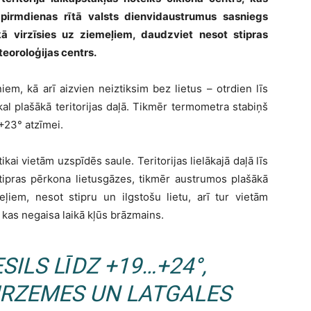
 pirmdienas rītā valsts dienvidaustrumus sasniegs
kā virzīsies uz ziemeļiem, daudzviet nesot stipras
teoroloģijas centrs.
m, kā arī aizvien neiztiksim bez lietus – otrdien līs
al plašākā teritorijas daļā. Tikmēr termometra stabiņš
+23° atzīmei.
ikai vietām uzspīdēs saule. Teritorijas lielākajā daļā līs
stipras pērkona lietusgāzes, tikmēr austrumos plašākā
eļiem, nesot stipru un ilgstošu lietu, arī tur vietām
 kas negaisa laikā kļūs brāzmains.
SILS LĪDZ +19…+24°,
URZEMES UN LATGALES