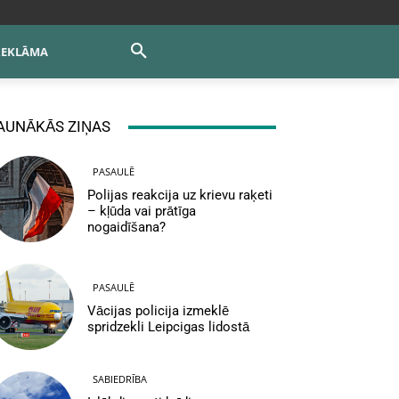
REKLĀMA
AUNĀKĀS ZIŅAS
PASAULĒ
Polijas reakcija uz krievu raķeti
– kļūda vai prātīga
nogaidīšana?
PASAULĒ
Vācijas policija izmeklē
spridzekli Leipcigas lidostā
SABIEDRĪBA