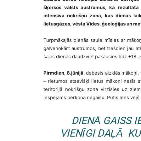
šķērsos valsts austrumus, kā rezultātā
intensīva nokrišņu zona, kas dienas lai
lietusgāzes, vēsta Vides, ģeoloģijas un me
Turpmākajās dienās saule mīsies ar mākoņie
galvenokārt austrumos, bet trešdien jau atk
šajās dienās daudzviet pakāpsies līdz +18…
Pirmdien
, 8.jūnijā,
debesis aizklās mākoņi, t
– rietumos atsevišķi lietus mākoņi nesīs 
teritorijā nokrišņu zona virzīsies uz ziem
iespējams pērkona negaisu. Pūtīs lēns vējš,
DIENĀ GAISS IE
VIENĪGI DAĻĀ K