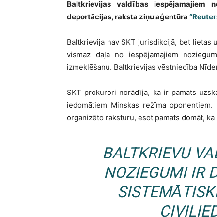
Baltkrievijas valdības iespējamajiem
deportācijas, raksta ziņu aģentūra
“Reuter
Baltkrievija nav SKT jurisdikcijā, bet lietas
vismaz daļa no iespējamajiem noziegumie
izmeklēšanu. Baltkrievijas vēstniecība Nīde
SKT prokurori norādīja, ka ir pamats uzskatī
iedomātiem Minskas režīma oponentiem. 
organizēto raksturu, esot pamats domāt, ka
BALTKRIEVU VA
NOZIEGUMI IR 
SISTEMĀTIS
CIVILIE