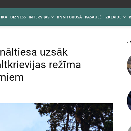
TIKA
BIZNESS
INTERVIJAS
BNN FOKUSĀ
PASAULĒ
IZKLAIDE
J
ināltiesa uzsāk
ltkrievijas režīma
umiem