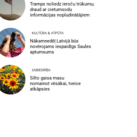
Tramps noliedz ieroču trūkumu;
draud ar cietumsodu
informācijas nopludinātājiem
KULTŪRA & ATPŪTA
Nākamnedēļ Latvijā būs
novērojams iespaidīgs Saules
aptumsums
SABIEDRĪBA
Silto gaisa masu
nomainot vēsākai, tveice
atkāpsies