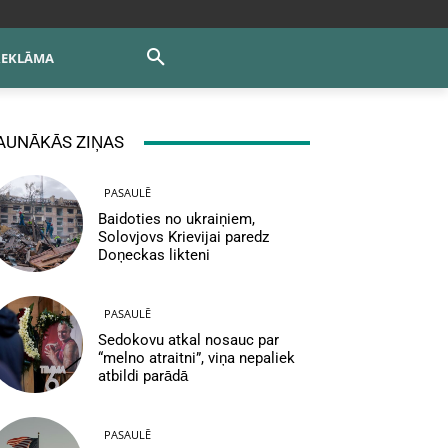
REKLĀMA
AUNĀKĀS ZIŅAS
PASAULĒ
Baidoties no ukraiņiem,
Solovjovs Krievijai paredz
Doņeckas likteni
PASAULĒ
Sedokovu atkal nosauc par
“melno atraitni”, viņa nepaliek
atbildi parādā
PASAULĒ