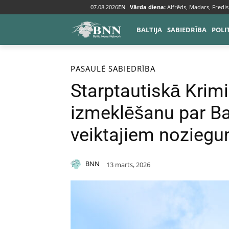
07.08.2026
EN
Vārda diena:
Alfrēds, Madars, Fredis
BALTIJA
SABIEDRĪBA
POLI
Sākums
Pasaulē
PASAULĒ
SABIEDRĪBA
Starptautiskā Krim
izmeklēšanu par Ba
veiktajiem nozieg
BNN
13 marts, 2026