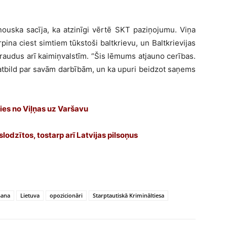
anouska sacīja, ka atzinīgi vērtē SKT paziņojumu. Viņa
rpina ciest simtiem tūkstoši baltkrievu, un Baltkrievijas
raudus arī kaimiņvalstīm. “Šis lēmums atjauno cerības.
āatbild par savām darbībām, un ka upuri beidzot saņems
ties no Viļņas uz Varšavu
eslodzītos, tostarp arī Latvijas pilsoņus
šana
Lietuva
opozicionāri
Starptautiskā Krimināltiesa