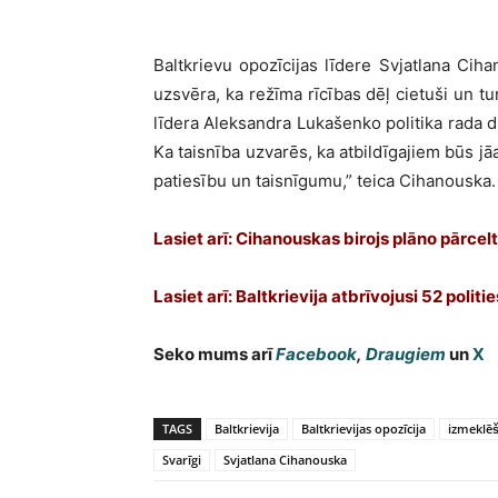
Baltkrievu opozīcijas līdere Svjatlana Cih
uzsvēra, ka režīma rīcības dēļ cietuši un tu
līdera Aleksandra Lukašenko politika rada d
Ka taisnība uzvarēs, ka atbildīgajiem būs j
patiesību un taisnīgumu,” teica Cihanouska.
Lasiet arī: Cihanouskas birojs plāno pārcel
Lasiet arī: Baltkrievija atbrīvojusi 52 politi
Seko mums arī
Facebook
,
Draugiem
un
X
TAGS
Baltkrievija
Baltkrievijas opozīcija
izmeklē
Svarīgi
Svjatlana Cihanouska