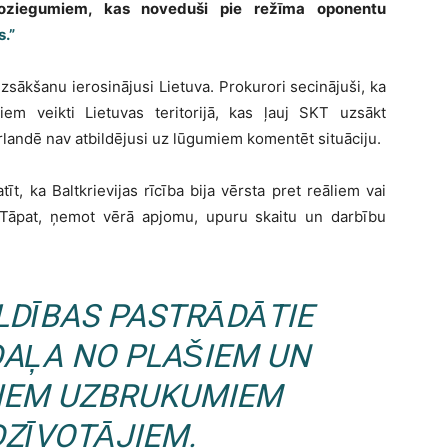
 noziegumiem, kas noveduši pie režīma oponentu
s.”
 uzsākšanu ierosinājusi Lietuva. Prokurori secinājuši, ka
m veikti Lietuvas teritorijā, kas ļauj SKT uzsākt
rlandē nav atbildējusi uz lūgumiem komentēt situāciju.
t, ka Baltkrievijas rīcība bija vērsta pret reāliem vai
Tāpat, ņemot vērā apjomu, upuru skaitu un darbību
LDĪBAS PASTRĀDĀTIE
DAĻA NO PLAŠIEM UN
KIEM UZBRUKUMIEM
DZĪVOTĀJIEM.