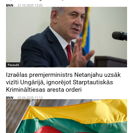
BNN
-
21.10.2025 13:05
Pasaulē
Izraēlas premjerministrs Netanjahu uzsāk
vizīti Ungārijā, ignorējot Starptautiskās
Krimināltiesas aresta orderi
BNN
-
03.04.2025 11:13