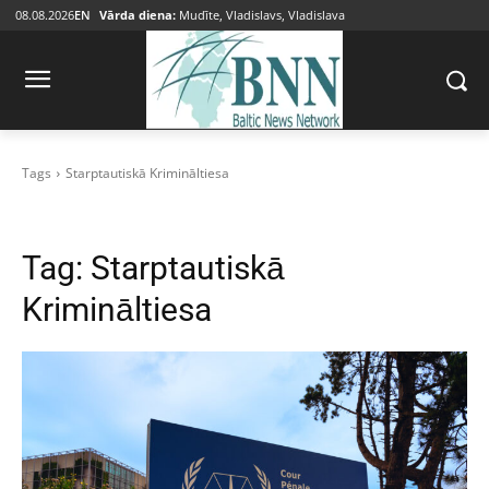
08.08.2026
EN
Vārda diena:
Mudīte, Vladislavs, Vladislava
Tags
Starptautiskā Krimināltiesa
Tag:
Starptautiskā
Krimināltiesa