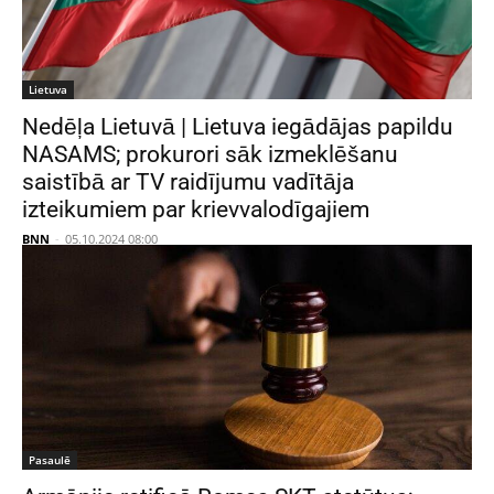
Lietuva
Nedēļa Lietuvā | Lietuva iegādājas papildu
NASAMS; prokurori sāk izmeklēšanu
saistībā ar TV raidījumu vadītāja
izteikumiem par krievvalodīgajiem
BNN
-
05.10.2024 08:00
Pasaulē