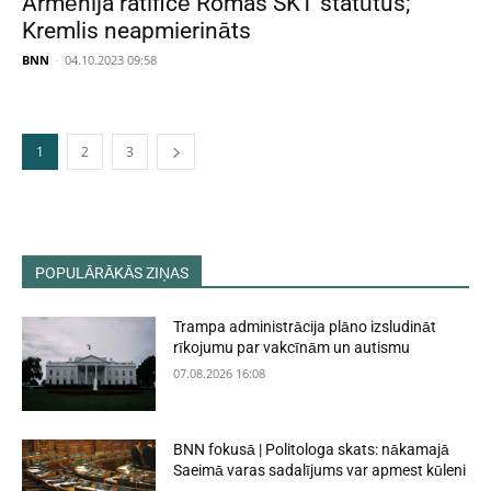
Armēnija ratificē Romas SKT statūtus;
Kremlis neapmierināts
BNN
-
04.10.2023 09:58
1
2
3
POPULĀRĀKĀS ZIŅAS
Trampa administrācija plāno izsludināt
rīkojumu par vakcīnām un autismu
07.08.2026 16:08
BNN fokusā | Politologa skats: nākamajā
Saeimā varas sadalījums var apmest kūleni