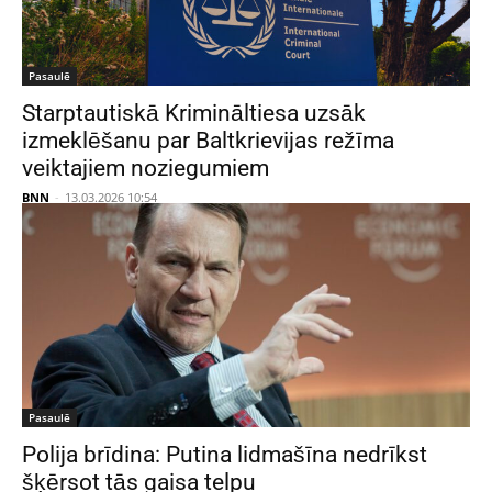
Pasaulē
Starptautiskā Krimināltiesa uzsāk
izmeklēšanu par Baltkrievijas režīma
veiktajiem noziegumiem
BNN
-
13.03.2026 10:54
Pasaulē
Polija brīdina: Putina lidmašīna nedrīkst
šķērsot tās gaisa telpu