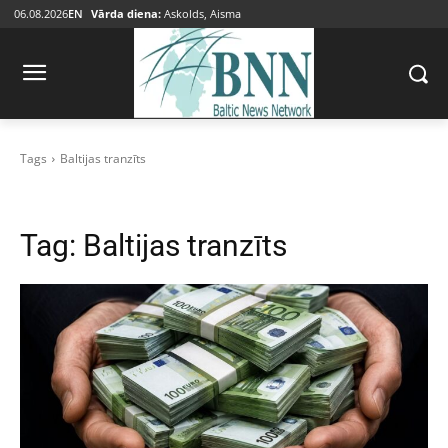
06.08.2026
EN
Vārda diena:
Askolds, Aisma
Tags
Baltijas tranzīts
Tag:
Baltijas tranzīts