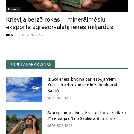
Bizness
Krievija berzē rokas – minerālmēslu
eksports agresorvalstij ienes miljardus
BNN
-
08.07.2026 08:53
POPULĀRĀKĀS ZIŅAS
Izlūkdienesti brīdina par iespējamiem
Krievijas uzbrukumiem infrastruktūrai
Baltijā
06.08.2026 12:53
Svarīgu pārmaiņu laiks – ko katrai zodiaka
zīmei sagaidīt no Saules aptumsuma
06.08.2026 12:28