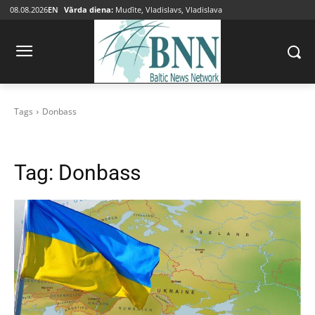
08.08.2026
EN
Vārda diena:
Mudīte, Vladislavs, Vladislava
Tags
Donbass
Tag:
Donbass