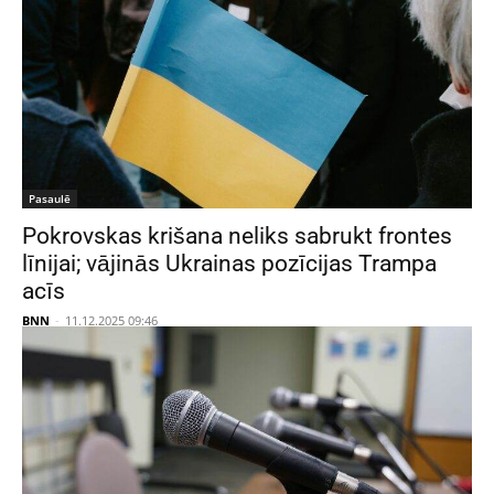
Pasaulē
Pokrovskas krišana neliks sabrukt frontes
līnijai; vājinās Ukrainas pozīcijas Trampa
acīs
BNN
-
11.12.2025 09:46