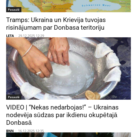
Pasaulē
Tramps: Ukraina un Krievija tuvojas
risinājumam par Donbasa teritoriju
LETA
-
29.12.2025 12:29
Pasaulē
VIDEO | “Nekas nedarbojas!” – Ukrainas
nodevēja sūdzas par ikdienu okupētajā
Donbasā
BNN
-
16.12.2025 12:35