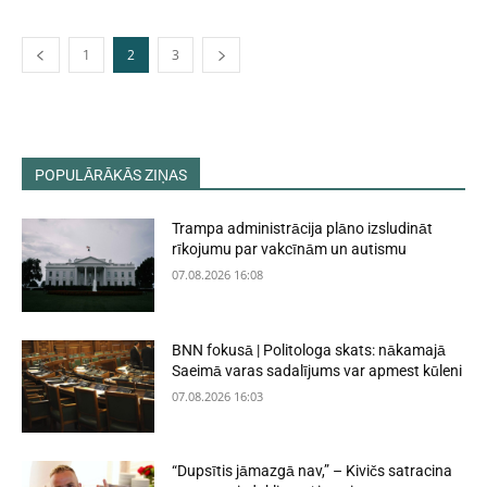
1
2
3
POPULĀRĀKĀS ZIŅAS
Trampa administrācija plāno izsludināt
rīkojumu par vakcīnām un autismu
07.08.2026 16:08
BNN fokusā | Politologa skats: nākamajā
Saeimā varas sadalījums var apmest kūleni
07.08.2026 16:03
“Dupsītis jāmazgā nav,” – Kivičs satracina