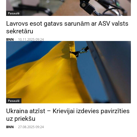
Pasaulē
Lavrovs esot gatavs sarunām ar ASV valsts
sekretāru
BNN
-
10.11.2025 09:24
Pasaulē
Ukraina atzīst – Krievijai izdevies pavirzīties
uz priekšu
BNN
-
27.08.2025 09:24