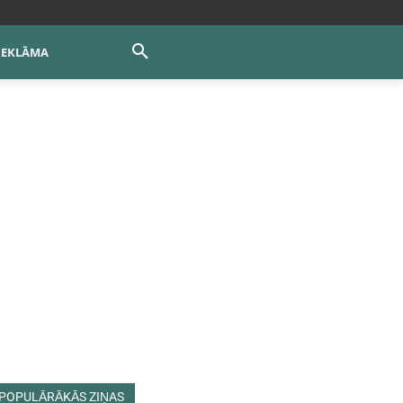
REKLĀMA
POPULĀRĀKĀS ZIŅAS