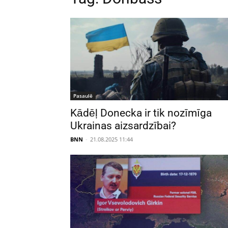
Pasaulē
Kādēļ Donecka ir tik nozīmīga
Ukrainas aizsardzībai?
BNN
-
21.08.2025 11:44