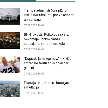
Trampa administrācija plāno
izsludināt rīkojumu par vakcīnām
un autismu
07.08.2026 16:08
BNN fokusā | Politologa skats:
nākamajā Saeimā varas
sadalījums var apmest kūleni
07.08.2026 16:03
“Dupsītis jāmazgā nav,” – Kivičs
satracina tautu ar viedokli par
ģimeni
07.08.2026 16:02
Francija rīkos krīzes situācijas
simulāciju
07.08.2026 15:33