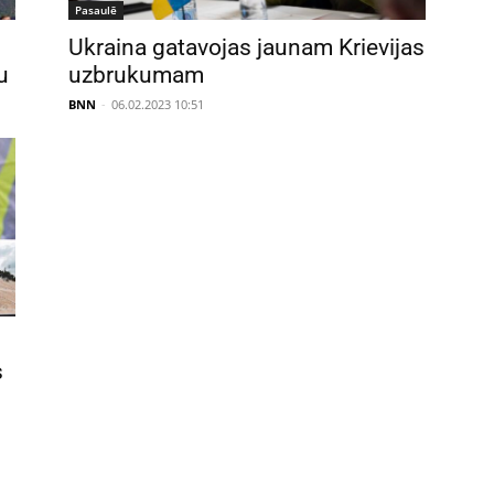
Pasaulē
Ukraina gatavojas jaunam Krievijas
u
uzbrukumam
BNN
-
06.02.2023 10:51
s