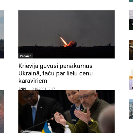
Pasaulē
Krievija guvusi panākumus
Ukrainā, taču par lielu cenu –
karavīriem
BNN
-
10.10.2024 12:47