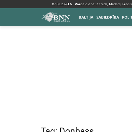
07.08.2026
EN
Vārda diena:
Alfrēds, Madars, Fredis
Tags
Donbass
BALTIJA
SABIEDRĪBA
POLI
Tag:
Donbass