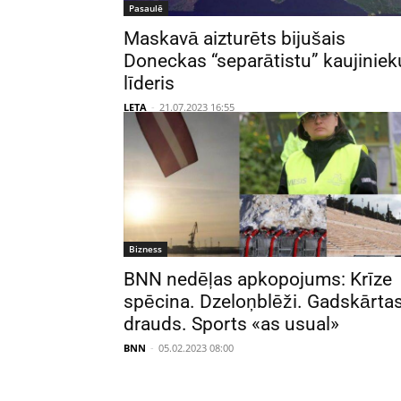
Pasaulē
Maskavā aizturēts bijušais
Doneckas “separātistu” kaujiniek
līderis
LETA
-
21.07.2023 16:55
Bizness
BNN nedēļas apkopojums: Krīze
spēcina. Dzeloņblēži. Gadskārta
drauds. Sports «as usual»
BNN
-
05.02.2023 08:00