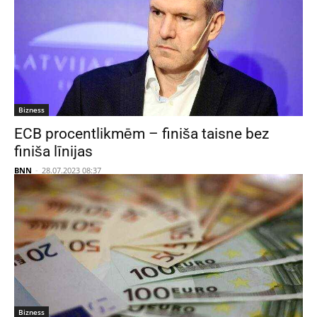
Bizness
ECB procentlikmēm – finiša taisne bez
finiša līnijas
BNN
-
28.07.2023 08:37
Bizness