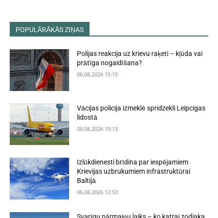
POPULĀRĀKĀS ZIŅAS
Polijas reakcija uz krievu raķeti – kļūda vai
prātīga nogaidīšana?
06.08.2026 15:15
Vācijas policija izmeklē spridzekli Leipcigas
lidostā
06.08.2026 15:13
Izlūkdienesti brīdina par iespējamiem
Krievijas uzbrukumiem infrastruktūrai
Baltijā
06.08.2026 12:53
Svarīgu pārmaiņu laiks – ko katrai zodiaka