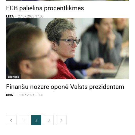
ECB palielina procentlikmes
LETA
-
27.07.2023 17:00
Bizness
Finanšu nozare oponē Valsts prezidentam
BNN
-
19.07.2023 11:06
1
2
3