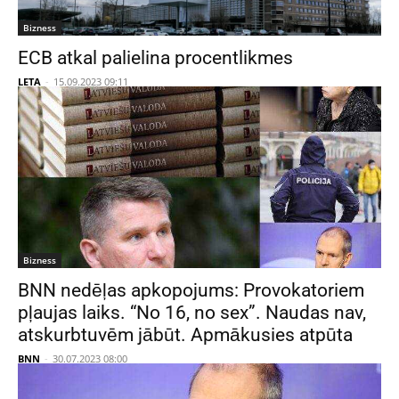
Bizness
ECB atkal palielina procentlikmes
LETA
-
15.09.2023 09:11
Bizness
BNN nedēļas apkopojums: Provokatoriem
pļaujas laiks. “No 16, no sex”. Naudas nav,
atskurbtuvēm jābūt. Apmākusies atpūta
BNN
-
30.07.2023 08:00