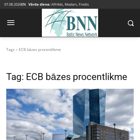
07.08.2026
EN
Vārda diena:
Alfrēds, Madars, Fredis
Tags
ECB bāzes procentlikme
Tag:
ECB bāzes procentlikme