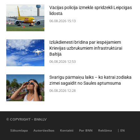
Vācijas policija izmeklē spridzekli Leipcigas
lidostā
06.08.2026 15:13
Izlūkdienesti brīdina par iespējamiem
Krievijas uzbrukumiem infrastruktūrai
Baltijā
06.08.2026 12:53
Svarīgu pārmaiņu laiks – ko katrai zodiaka
zīmei sagaidīt no Saules aptumsuma
06.08.2026 12:28
© COPYRIGHT - BNN.LV
Sākumlapa
Autortiesības
Kontakti
Par BNN
Reklāma
| EN