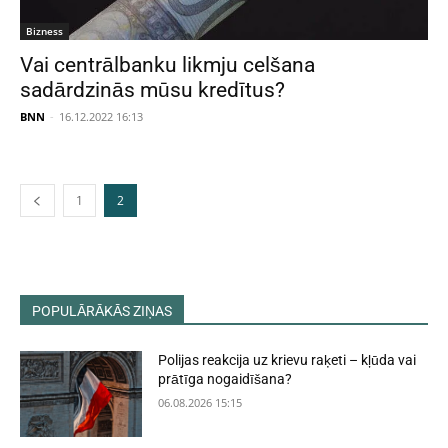
Bizness
Vai centrālbanku likmju celšana
sadārdzinās mūsu kredītus?
BNN
-
16.12.2022 16:13
1
2
POPULĀRĀKĀS ZIŅAS
Polijas reakcija uz krievu raķeti – kļūda vai
prātīga nogaidīšana?
06.08.2026 15:15