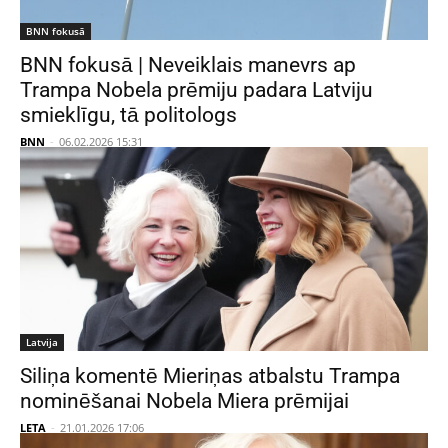
BNN fokusā
BNN fokusā | Neveiklais manevrs ap
Trampa Nobela prēmiju padara Latviju
smieklīgu, tā politologs
BNN
-
06.02.2026 15:31
Latvija
Siliņa komentē Mieriņas atbalstu Trampa
nominēšanai Nobela Miera prēmijai
LETA
-
21.01.2026 17:06