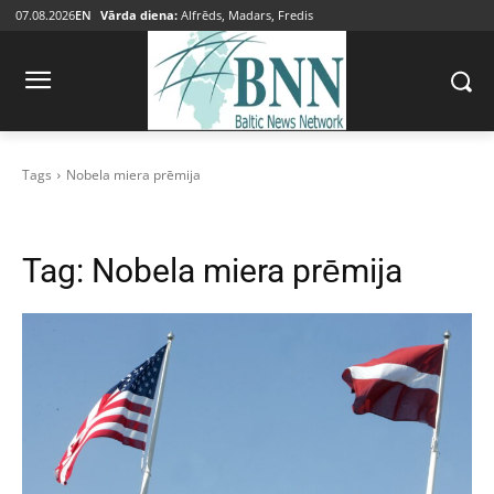
07.08.2026
EN
Vārda diena:
Alfrēds, Madars, Fredis
Tags
Nobela miera prēmija
Tag:
Nobela miera prēmija