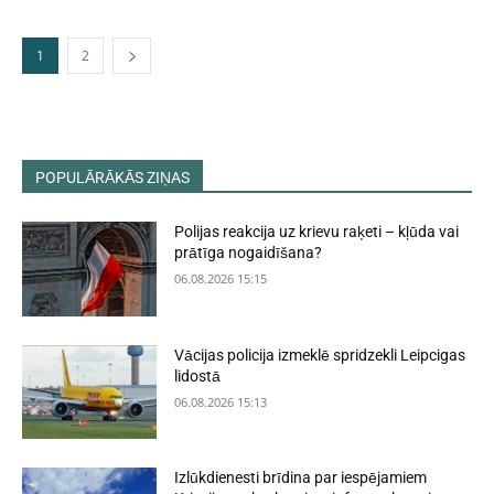
1
2
POPULĀRĀKĀS ZIŅAS
Polijas reakcija uz krievu raķeti – kļūda vai
prātīga nogaidīšana?
06.08.2026 15:15
Vācijas policija izmeklē spridzekli Leipcigas
lidostā
06.08.2026 15:13
Izlūkdienesti brīdina par iespējamiem