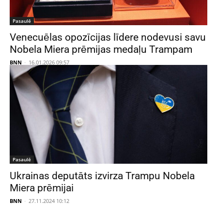
Pasaulē
Venecuēlas opozīcijas līdere nodevusi savu
Nobela Miera prēmijas medaļu Trampam
BNN
-
16.01.2026 09:57
Pasaulē
Ukrainas deputāts izvirza Trampu Nobela
Miera prēmijai
BNN
-
27.11.2024 10:12