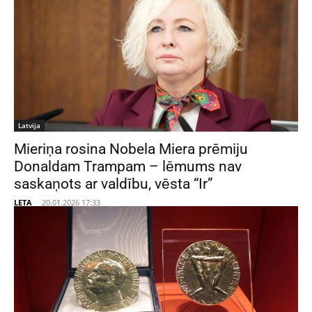
Latvija
Mieriņa rosina Nobela Miera prēmiju
Donaldam Trampam – lēmums nav
saskaņots ar valdību, vēsta “Ir”
LETA
-
20.01.2026 17:33