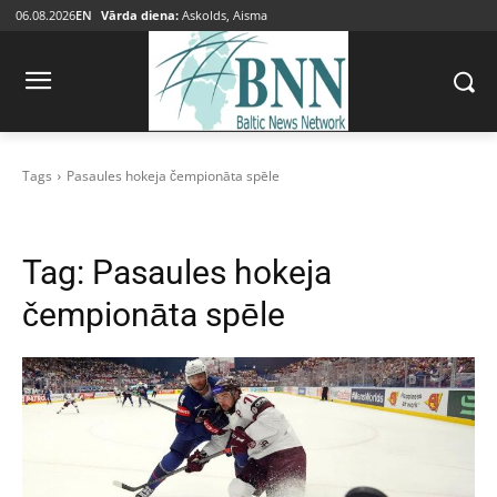
06.08.2026
EN
Vārda diena:
Askolds, Aisma
Tags
Pasaules hokeja čempionāta spēle
Tag:
Pasaules hokeja
čempionāta spēle