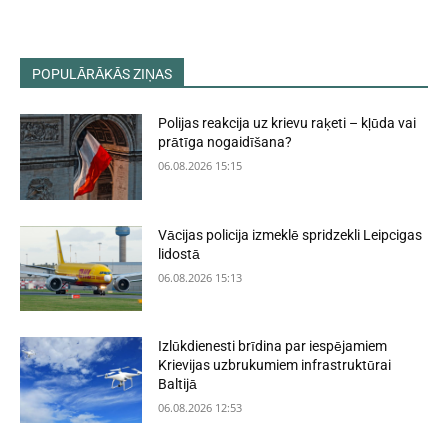
POPULĀRĀKĀS ZIŅAS
Polijas reakcija uz krievu raķeti – kļūda vai
prātīga nogaidīšana?
06.08.2026 15:15
Vācijas policija izmeklē spridzekli Leipcigas
lidostā
06.08.2026 15:13
Izlūkdienesti brīdina par iespējamiem
Krievijas uzbrukumiem infrastruktūrai
Baltijā
06.08.2026 12:53