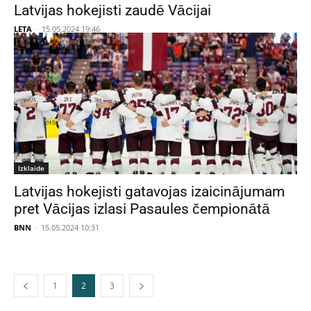
Latvijas hokejisti zaudē Vācijai
LETA
-
15.05.2024 19:46
Izklaide
Latvijas hokejisti gatavojas izaicinājumam
pret Vācijas izlasi Pasaules čempionātā
BNN
-
15.05.2024 10:31
1
2
3