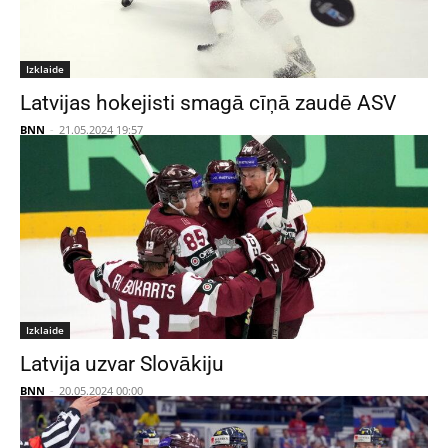
Izklaide
Latvijas hokejisti smagā cīņā zaudē ASV
BNN
-
21.05.2024 19:57
Izklaide
Latvija uzvar Slovākiju
BNN
-
20.05.2024 00:00