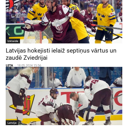
Izklaide
Latvijas hokejisti ielaiž septiņus vārtus un
zaudē Zviedrijai
LETA
-
18.05.2024 15:56
Latvija