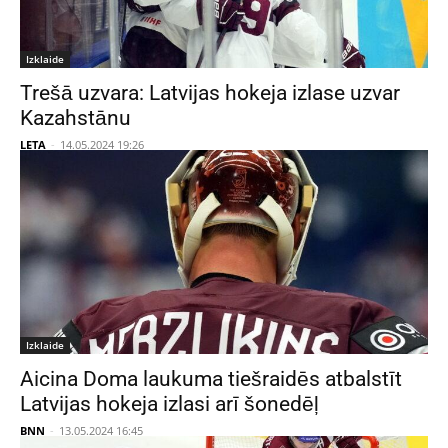
Izklaide
Trešā uzvara: Latvijas hokeja izlase uzvar
Kazahstānu
LETA
-
14.05.2024 19:26
Izklaide
Aicina Doma laukuma tiešraidēs atbalstīt
Latvijas hokeja izlasi arī šonedēļ
BNN
-
13.05.2024 16:45