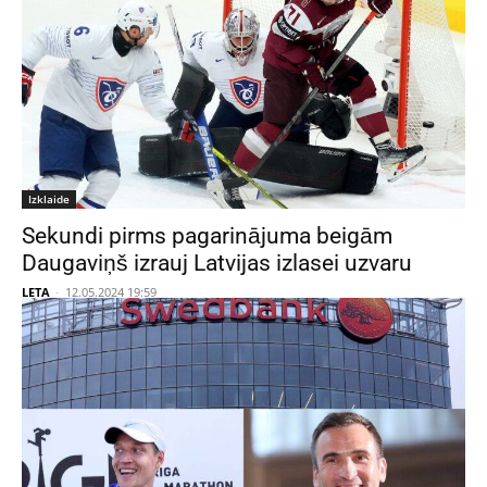
Izklaide
Sekundi pirms pagarinājuma beigām
Daugaviņš izrauj Latvijas izlasei uzvaru
LETA
-
12.05.2024 19:59