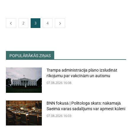
2
3
4
POPULĀRĀKĀS ZIŅAS
Trampa administrācija plāno izsludināt
rīkojumu par vakcīnām un autismu
07.08.2026 16:08
BNN fokusā | Politologa skats: nākamajā
Saeimā varas sadalījums var apmest kūleni
07.08.2026 16:03