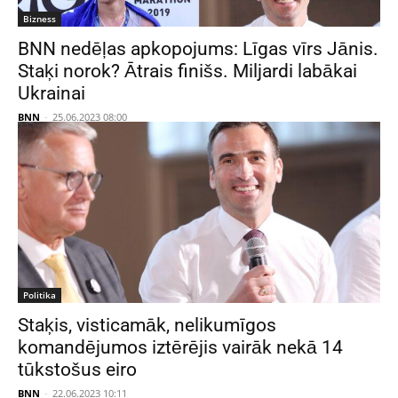
Bizness
BNN nedēļas apkopojums: Līgas vīrs Jānis.
Staķi norok? Ātrais finišs. Miljardi labākai
Ukrainai
BNN
-
25.06.2023 08:00
Politika
Staķis, visticamāk, nelikumīgos
komandējumos iztērējis vairāk nekā 14
tūkstošus eiro
BNN
-
22.06.2023 10:11