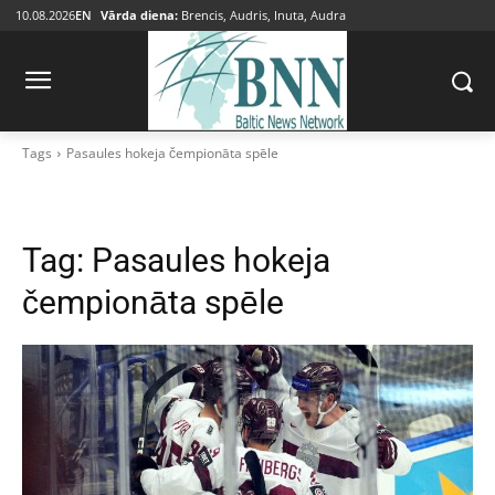
10.08.2026
EN
Vārda diena:
Brencis, Audris, Inuta, Audra
Tags
Pasaules hokeja čempionāta spēle
Tag:
Pasaules hokeja
čempionāta spēle