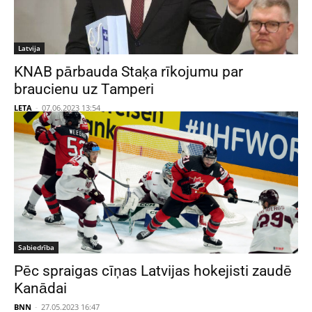
Latvija
KNAB pārbauda Staķa rīkojumu par
braucienu uz Tamperi
LETA
-
07.06.2023 13:54
Sabiedrība
Pēc spraigas cīņas Latvijas hokejisti zaudē
Kanādai
BNN
-
27.05.2023 16:47