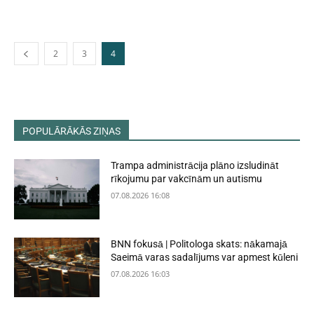
2
3
4
POPULĀRĀKĀS ZIŅAS
Trampa administrācija plāno izsludināt
rīkojumu par vakcīnām un autismu
07.08.2026 16:08
BNN fokusā | Politologa skats: nākamajā
Saeimā varas sadalījums var apmest kūleni
07.08.2026 16:03