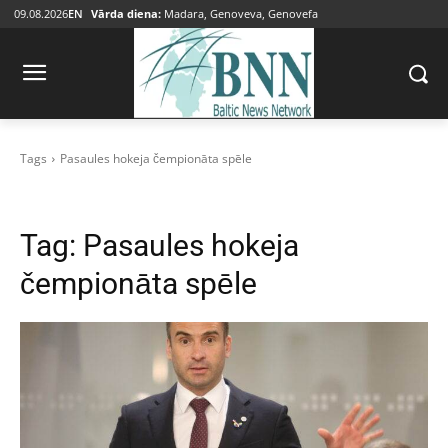
09.08.2026
EN
Vārda diena:
Madara, Genoveva, Genovefa
Tags
Pasaules hokeja čempionāta spēle
Tag:
Pasaules hokeja
čempionāta spēle