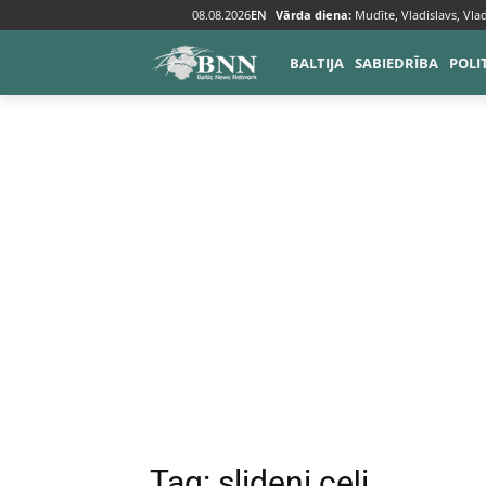
08.08.2026
EN
Vārda diena:
Mudīte, Vladislavs, Vlad
Tags
Slideni ceļi
BALTIJA
SABIEDRĪBA
POLI
Tag:
slideni ceļi