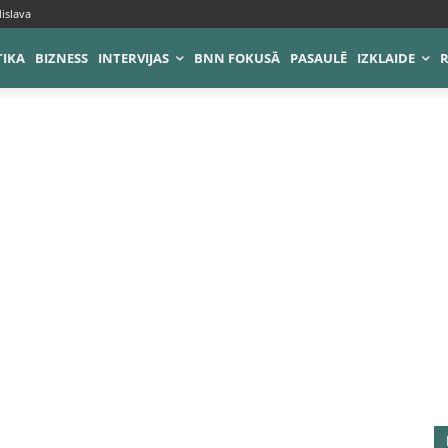
islava
TIKA
BIZNESS
INTERVIJAS
BNN FOKUSĀ
PASAULĒ
IZKLAIDE