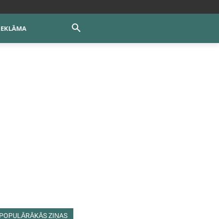
REKLĀMA
POPULĀRĀKĀS ZIŅAS