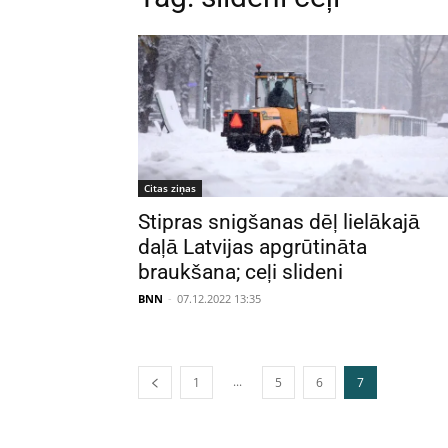
Citas ziņas
Stipras snigšanas dēļ lielākajā
daļā Latvijas apgrūtināta
braukšana; ceļi slideni
BNN
-
07.12.2022 13:35
...
1
5
6
7