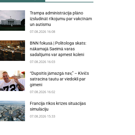
Trampa administrācija plāno
izsludināt rīkojumu par vakcīnām
un autismu
07.08.2026 16:08
BNN fokusā | Politologa skats:
nākamajā Saeimā varas
sadalījums var apmest kūleni
07.08.2026 16:03
“Dupsītis jāmazgā nav,” – Kivičs
satracina tautu ar viedokli par
ģimeni
07.08.2026 16:02
Francija rīkos krīzes situācijas
simulāciju
07.08.2026 15:33