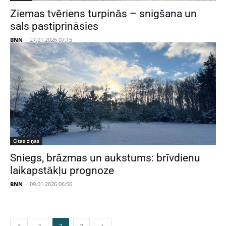
Ziemas tvēriens turpinās – snigšana un
sals pastiprināsies
BNN
-
27.01.2026 07:15
Citas ziņas
Sniegs, brāzmas un aukstums: brīvdienu
laikapstākļu prognoze
BNN
-
09.01.2026 06:56