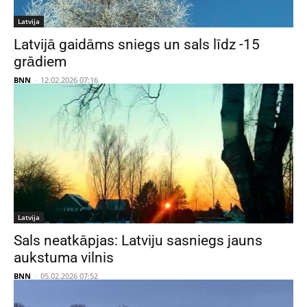
Latvija
Latvijā gaidāms sniegs un sals līdz -15
grādiem
BNN
-
12.02.2026 07:16
Latvija
Sals neatkāpjas: Latviju sasniegs jauns
aukstuma vilnis
BNN
-
05.02.2026 07:52