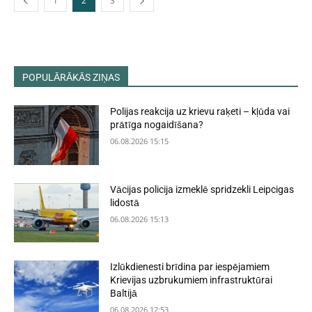
1
2
3
POPULĀRĀKĀS ZIŅAS
Polijas reakcija uz krievu raķeti – kļūda vai
prātīga nogaidīšana?
06.08.2026 15:15
Vācijas policija izmeklē spridzekli Leipcigas
lidostā
06.08.2026 15:13
Izlūkdienesti brīdina par iespējamiem
Krievijas uzbrukumiem infrastruktūrai
Baltijā
06.08.2026 12:53