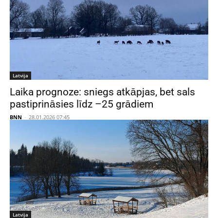
Latvija
Laika prognoze: sniegs atkāpjas, bet sals
pastiprināsies līdz –25 grādiem
BNN
-
28.01.2026 07:45
Latvija