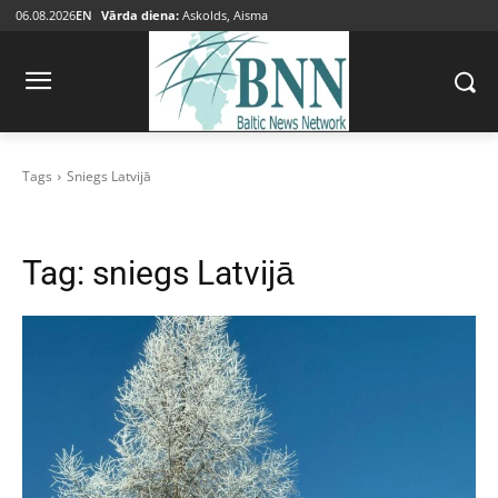
06.08.2026
EN
Vārda diena:
Askolds, Aisma
Tags
Sniegs Latvijā
Tag:
sniegs Latvijā