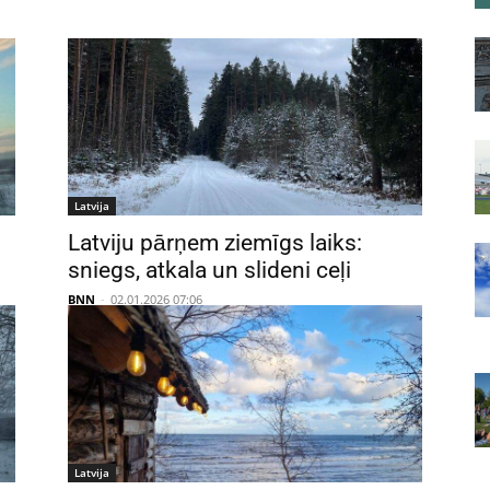
Latvija
Latviju pārņem ziemīgs laiks:
sniegs, atkala un slideni ceļi
BNN
-
02.01.2026 07:06
Latvija