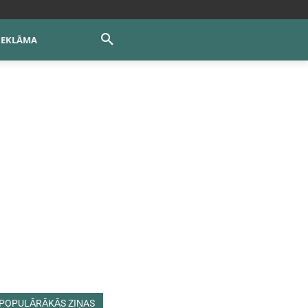
REKLĀMA
POPULĀRĀKĀS ZIŅAS