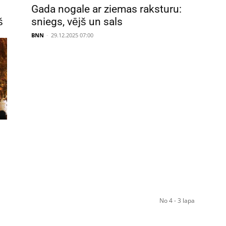
Gada nogale ar ziemas raksturu:
š
sniegs, vējš un sals
BNN
-
29.12.2025 07:00
No 4 - 3 lapa