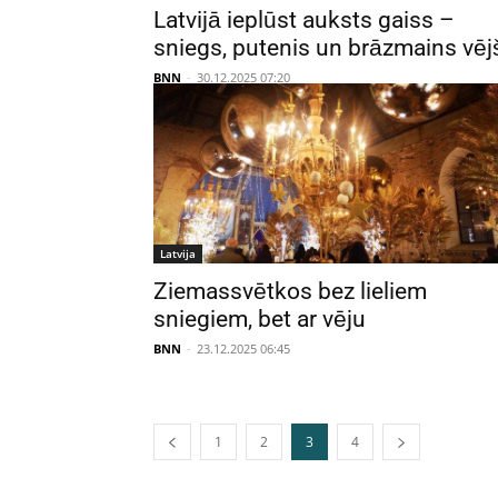
Latvijā ieplūst auksts gaiss –
sniegs, putenis un brāzmains vēj
BNN
-
30.12.2025 07:20
Latvija
Ziemassvētkos bez lieliem
sniegiem, bet ar vēju
BNN
-
23.12.2025 06:45
1
2
3
4