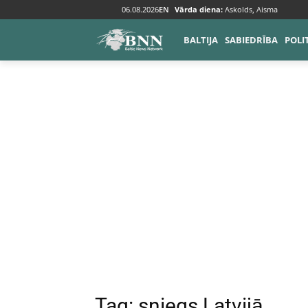
06.08.2026
EN
Vārda diena:
Askolds, Aisma
Tags
Sniegs Latvijā
BALTIJA
SABIEDRĪBA
POLI
Tag:
sniegs Latvijā