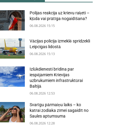
Polijas reakcija uz krievu raķeti –
kļūda vai prātīga nogaidīšana?
06.08.2026 15:15
Vācijas policija izmeklē spridzekli
Leipcigas lidostā
06.08.2026 15:13
Izlūkdienesti brīdina par
iespējamiem Krievijas
uzbrukumiem infrastruktūrai
Baltijā
06.08.2026 12:53
Svarīgu pārmaiņu laiks – ko
katrai zodiaka zīmei sagaidīt no
Saules aptumsuma
06.08.2026 12:28