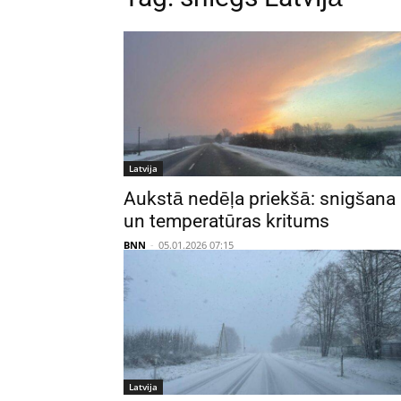
Latvija
Aukstā nedēļa priekšā: snigšana
un temperatūras kritums
BNN
-
05.01.2026 07:15
Latvija