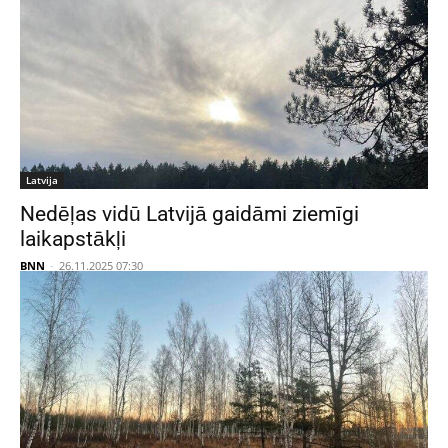
Latvija
Nedēļas vidū Latvijā gaidāmi ziemīgi
laikapstākļi
BNN
-
26.11.2025 07:30