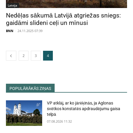
Latvija
Nedēļas sākumā Latvijā atgriežas sniegs:
gaidāmi slideni ceļi un mīnusi
BNN
-
24.11.2025 07:39
2
3
4
POPULĀRĀKĀS ZIŅAS
VP atklāj, ar ko jārēķinās, ja Aglonas
svētkos konstatēs apdraudējumu gaisa
telpā
07.08.2026 11:32