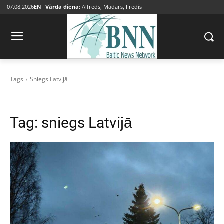
07.08.2026
EN
Vārda diena:
Alfrēds, Madars, Fredis
Tags
Sniegs Latvijā
Tag:
sniegs Latvijā