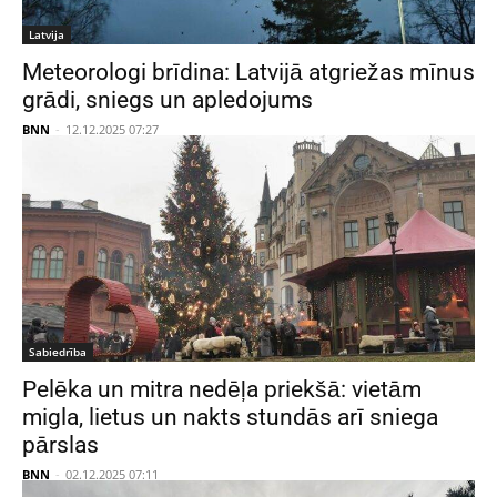
Latvija
Meteorologi brīdina: Latvijā atgriežas mīnus
grādi, sniegs un apledojums
BNN
-
12.12.2025 07:27
Sabiedrība
Pelēka un mitra nedēļa priekšā: vietām
migla, lietus un nakts stundās arī sniega
pārslas
BNN
-
02.12.2025 07:11