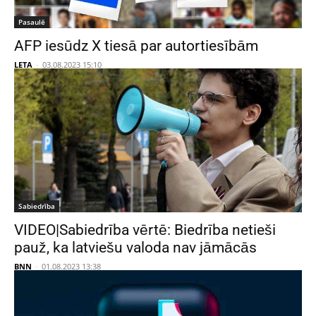
Pasaulē
AFP iesūdz X tiesā par autortiesībām
LETA
-
03.08.2023 15:10
Sabiedrība
VIDEO|Sabiedrība vērtē: Biedrība netieši
pauž, ka latviešu valoda nav jāmācās
BNN
-
01.08.2023 13:38