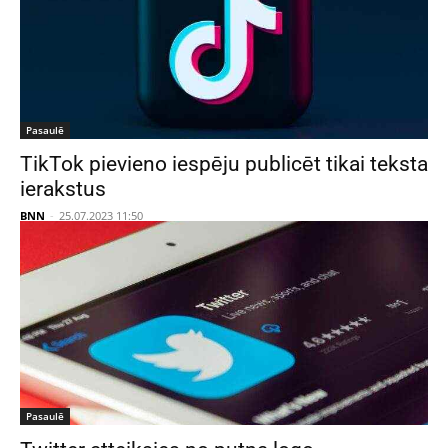
Pasaulē
TikTok pievieno iespēju publicēt tikai teksta
ierakstus
BNN
-
25.07.2023 11:50
Pasaulē