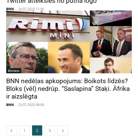
Twitter atteiksies no putna logo
BNN
-
24.07.2023 11:56
Bizness
BNN nedēļas apkopojums: Boikots līdzēs?
Bloks (vēl) nedrūp. “Saslapina” Staķi. Āfrika
ir aizslēgta
BNN
-
23.07.2023 08:00
1
2
3