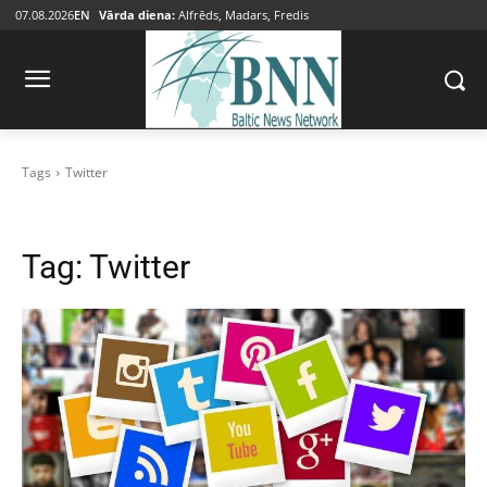
07.08.2026
EN
Vārda diena:
Alfrēds, Madars, Fredis
Tags
Twitter
Tag:
Twitter