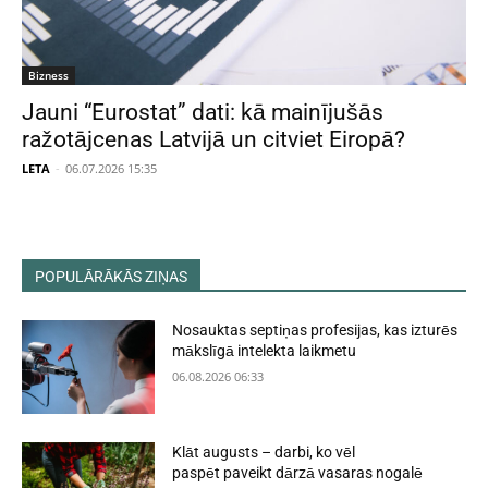
Bizness
Jauni “Eurostat” dati: kā mainījušās
ražotājcenas Latvijā un citviet Eiropā?
LETA
-
06.07.2026 15:35
POPULĀRĀKĀS ZIŅAS
Nosauktas septiņas profesijas, kas izturēs
mākslīgā intelekta laikmetu
06.08.2026 06:33
Klāt augusts – darbi, ko vēl
paspēt paveikt dārzā vasaras nogalē