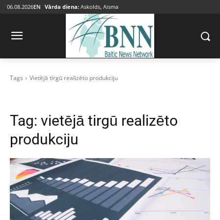
06.08.2026
EN
Vārda diena:
Askolds, Aisma
Tags
Vietējā tirgū realizēto produkciju
Tag:
vietējā tirgū realizēto
produkciju