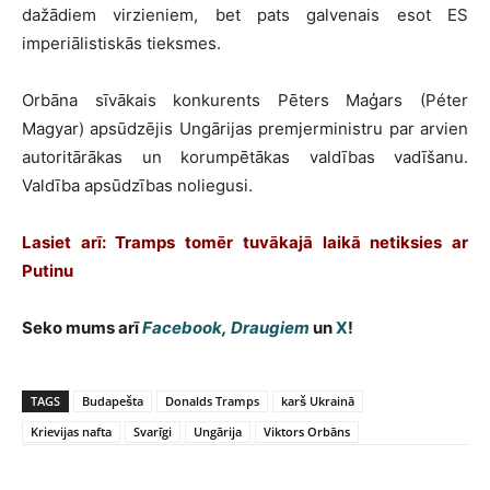
dažādiem virzieniem, bet pats galvenais esot ES
imperiālistiskās tieksmes.
Orbāna sīvākais konkurents Pēters Maģars (Péter
Magyar) apsūdzējis Ungārijas premjerministru par arvien
autoritārākas un korumpētākas valdības vadīšanu.
Valdība apsūdzības noliegusi.
Lasiet arī: Tramps tomēr tuvākajā laikā netiksies ar
Putinu
Seko mums arī
Facebook
,
Draugiem
un
X
!
TAGS
Budapešta
Donalds Tramps
karš Ukrainā
Krievijas nafta
Svarīgi
Ungārija
Viktors Orbāns