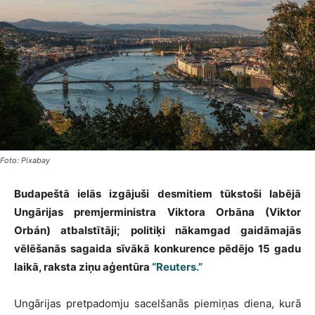
Foto: Pixabay
Budapeštā ielās izgājuši desmitiem tūkstoši labējā
Ungārijas premjerministra Viktora Orbāna (Viktor
Orbán) atbalstītāji; politiķi nākamgad gaidāmajās
vēlēšanās sagaida sīvākā konkurence pēdējo 15 gadu
laikā, raksta ziņu aģentūra
“Reuters.”
Ungārijas pretpadomju sacelšanās piemiņas diena, kurā