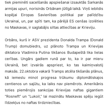
tiek pieminēti sacelšanās apspiešanai izsauktās Sarkanās
armijas upuri, norisinās Orbānam jūtīgā laikā. Viņš iebildis
kopējai Eiropas Savienības politikai par palīdzību
Ukrainai, un, par spīti tam, ka pārējā ES cenšas izolēties
no Maskavas, ir saglabājis siltas attiecības ar Krieviju.
Orbāns, kurš ir ASV prezidenta Donalda Trampa (Donald
Trump) domubiedrs, uz plānoto Trampa un Krievijas
diktatora Vladimira Putina tikšanos Budapeštā lika lielas
cerības. Ungārs gadiem runā par to, ka ir par mieru
Ukrainā, bet izvairās apspriest, ko tas kaimiņvalstij
maksās. 22.oktobra vakarā Tramps atcēla tikšanās plānus,
kā iemeslu minot progresa trūkumu diplomātiskajos
centienos un sajūtu, ka laiks nav piemērots. Amerikānis
toties piemērojis sankcijas Krievijas naftas gigantiem
“Rosneft” un “Lukoil,” lai mazinātu Maskavas spēju iegūt
līdzekļus no naftas tirdzniecības.