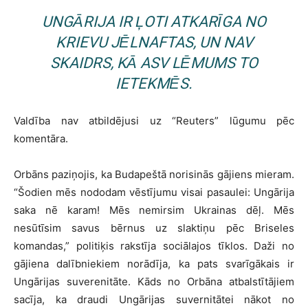
UNGĀRIJA IR ĻOTI ATKARĪGA NO
KRIEVU JĒLNAFTAS, UN NAV
SKAIDRS, KĀ ASV LĒMUMS TO
IETEKMĒS.
Valdība nav atbildējusi uz “Reuters” lūgumu pēc
komentāra.
Orbāns paziņojis, ka Budapeštā norisinās gājiens mieram.
“Šodien mēs nododam vēstījumu visai pasaulei: Ungārija
saka nē karam! Mēs nemirsim Ukrainas dēļ. Mēs
nesūtīsim savus bērnus uz slaktiņu pēc Briseles
komandas,” politiķis rakstīja sociālajos tīklos. Daži no
gājiena dalībniekiem norādīja, ka pats svarīgākais ir
Ungārijas suverenitāte. Kāds no Orbāna atbalstītājiem
sacīja, ka draudi Ungārijas suvernitātei nākot no