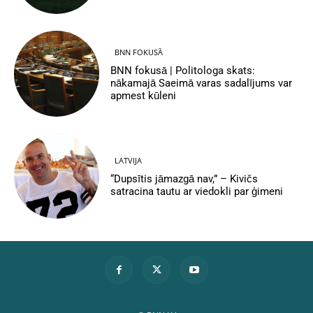
BNN FOKUSĀ
BNN fokusā | Politologa skats:
nākamajā Saeimā varas sadalījums var
apmest kūleni
LATVIJA
“Dupsītis jāmazgā nav,” – Kivičs
satracina tautu ar viedokli par ģimeni