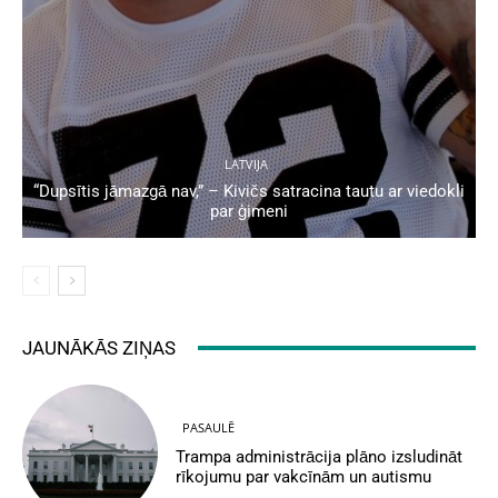
LATVIJA
“Dupsītis jāmazgā nav,” – Kivičs satracina tautu ar viedokli
par ģimeni
JAUNĀKĀS ZIŅAS
PASAULĒ
Trampa administrācija plāno izsludināt
rīkojumu par vakcīnām un autismu