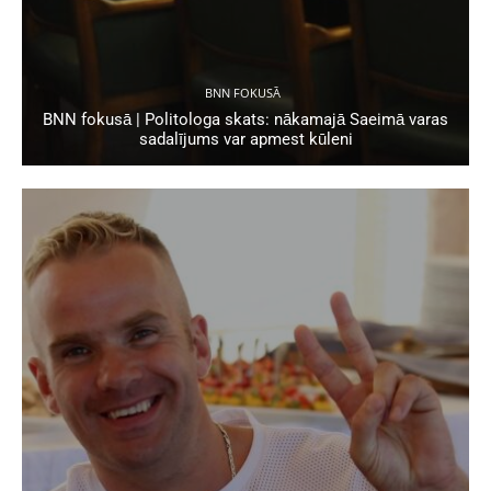
BNN FOKUSĀ
BNN fokusā | Politologa skats: nākamajā Saeimā varas
sadalījums var apmest kūleni