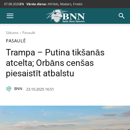
07.08.2026
EN
Vārda diena:
Alfrēds, Madars, Fredis
Sākums
Pasaulē
PASAULĒ
Trampa – Putina tikšanās
atcelta; Orbāns cenšas
piesaistīt atbalstu
BNN
23.10.2025 16:51