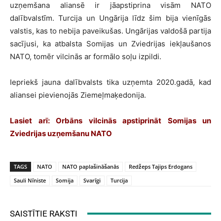
uzņemšana aliansē ir jāapstiprina visām NATO
dalībvalstīm. Turcija un Ungārija līdz šim bija vienīgās
valstis, kas to nebija paveikušas. Ungārijas valdošā partija
sacījusi, ka atbalsta Somijas un Zviedrijas iekļaušanos
NATO, tomēr vilcinās ar formālo soļu izpildi.
Iepriekš jauna dalībvalsts tika uzņemta 2020.gadā, kad
aliansei pievienojās Ziemeļmaķedonija.
Lasiet arī: Orbāns vilcinās apstiprināt Somijas un
Zviedrijas uzņemšanu NATO
TAGS
NATO
NATO paplašināšanās
Redžeps Tajips Erdogans
Sauli Nīniste
Somija
Svarīgi
Turcija
SAISTĪTIE RAKSTI