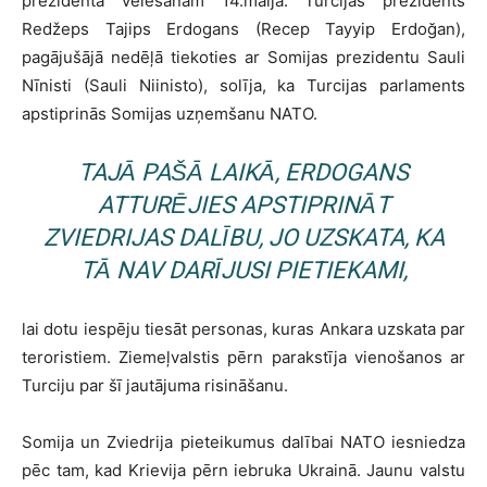
prezidenta vēlēšanām 14.maijā. Turcijas prezidents
Redžeps Tajips Erdogans (Recep Tayyip Erdoğan),
pagājušājā nedēļā tiekoties ar Somijas prezidentu Sauli
Nīnisti (Sauli Niinisto), solīja, ka Turcijas parlaments
apstiprinās Somijas uzņemšanu NATO.
TAJĀ PAŠĀ LAIKĀ, ERDOGANS
ATTURĒJIES APSTIPRINĀT
ZVIEDRIJAS DALĪBU, JO UZSKATA, KA
TĀ NAV DARĪJUSI PIETIEKAMI,
lai dotu iespēju tiesāt personas, kuras Ankara uzskata par
teroristiem. Ziemeļvalstis pērn parakstīja vienošanos ar
Turciju par šī jautājuma risināšanu.
Somija un Zviedrija pieteikumus dalībai NATO iesniedza
pēc tam, kad Krievija pērn iebruka Ukrainā. Jaunu valstu