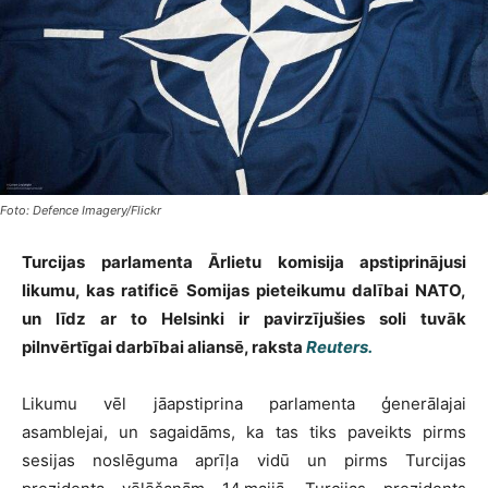
Foto: Defence Imagery/Flickr
Turcijas parlamenta Ārlietu komisija apstiprinājusi
likumu, kas ratificē Somijas pieteikumu dalībai NATO,
un līdz ar to Helsinki ir pavirzījušies soli tuvāk
pilnvērtīgai darbībai aliansē, raksta
Reuters.
Likumu vēl jāapstiprina parlamenta ģenerālajai
asamblejai, un sagaidāms, ka tas tiks paveikts pirms
sesijas noslēguma aprīļa vidū un pirms Turcijas