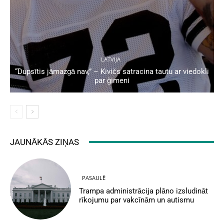
LATVIJA
“Dupsītis jāmazgā nav,” – Kivičs satracina tautu ar viedokli
par ģimeni
JAUNĀKĀS ZIŅAS
PASAULĒ
Trampa administrācija plāno izsludināt
rīkojumu par vakcīnām un autismu