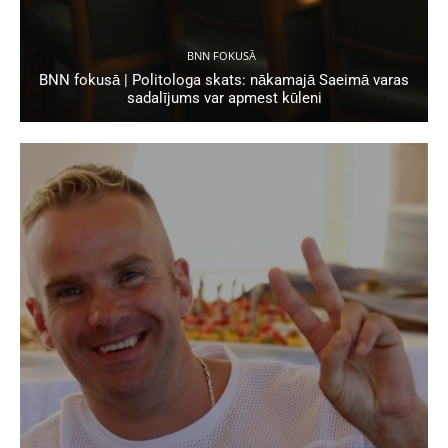
BNN FOKUSĀ
BNN fokusā | Politologa skats: nākamajā Saeimā varas
sadalījums var apmest kūleni