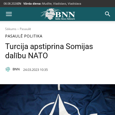
08.08.2026
EN
Vārda diena:
Mudīte, Vladislavs, Vladislava
Sākums
Pasaulē
PASAULĒ
POLITIKA
Turcija apstiprina Somijas
dalību NATO
BNN
24.03.2023 10:35