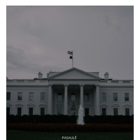
PASAULĒ