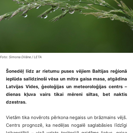
Foto: Simona Dilāne / LETA
Šonedēļ līdz ar rietumu puses vējiem Baltijas reģionā
ieplūda salīdzinoši vēsa un mitra gaisa masa, atgādina
Latvijas Vides, ģeoloģijas un meteoroloģijas centrs –
dienas kļuva vairs tikai mēreni siltas, bet naktis
dzestras.
Vietām tika novērots pērkona negaiss un brāzmains vējš.
Centrs prognozē, ka nedēļas nogalē saglabāsies līdzīgi
laikapstākļi – visā valsts teritorijā gaidāms lietus, gaisa