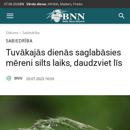
07.08.2026
EN
Vārda diena:
Alfrēds, Madars, Fredis
Sākums
Sabiedrība
SABIEDRĪBA
Tuvākajās dienās saglabāsies
mēreni silts laiks, daudzviet līs
BNN
20.07.2023 16:03