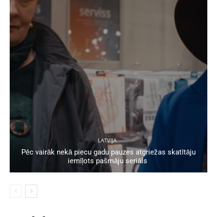
LATVIJA
Pēc vairāk nekā piecu gadu pauzes atgriežas skatītāju
iemīļots pašmāju seriāls