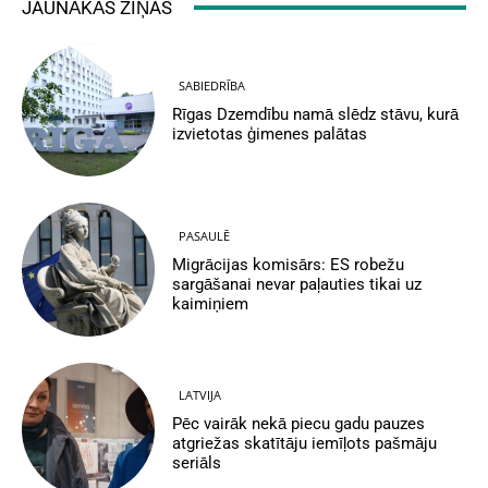
JAUNĀKĀS ZIŅAS
SABIEDRĪBA
Rīgas Dzemdību namā slēdz stāvu, kurā
izvietotas ģimenes palātas
PASAULĒ
Migrācijas komisārs: ES robežu
sargāšanai nevar paļauties tikai uz
kaimiņiem
LATVIJA
Pēc vairāk nekā piecu gadu pauzes
atgriežas skatītāju iemīļots pašmāju
seriāls