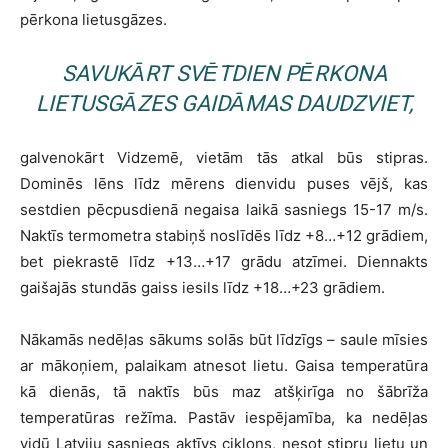
pērkona lietusgāzes.
SAVUKĀRT SVĒTDIEN PĒRKONA
LIETUSGĀZES GAIDĀMAS DAUDZVIET,
galvenokārt Vidzemē, vietām tās atkal būs stipras.
Dominēs lēns līdz mērens dienvidu puses vējš, kas
sestdien pēcpusdienā negaisa laikā sasniegs 15-17 m/s.
Naktīs termometra stabiņš noslīdēs līdz +8…+12 grādiem,
bet piekrastē līdz +13…+17 grādu atzīmei. Diennakts
gaišajās stundās gaiss iesils līdz +18…+23 grādiem.
Nākamās nedēļas sākums solās būt līdzīgs – saule mīsies
ar mākoņiem, palaikam atnesot lietu. Gaisa temperatūra
kā dienās, tā naktīs būs maz atšķirīga no šābrīža
temperatūras režīma. Pastāv iespējamība, ka nedēļas
vidū Latviju sasniegs aktīvs ciklons, nesot stipru lietu un