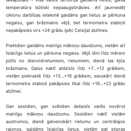
temperatūra būtiski nepaaugstināsies. Arī jaunnedēļ
ciklonu darbības ietekmē gaidāms gan lietus ar pērkona
negaisu, gan brāzmains vējš, bet termometra stabiņš
nepakāpsies virs +24 grādu (pēc Celsija) atzīmes.
Piektdien gaidāms mainīgs mākoņu daudzums, vietām arī
īslaicīgs lietus un pērkona negaiss. Vējš lēni līdz mēreni
pūtīs no dienvidrietumiem, rietumiem, dienā tas kļūs
brāzmains. Gaiss naktī atdzisīs līdz +7…+12 grādiem,
vietām piekrastē līdz +13…+16 grādiem, savukārt dienā
termometra stabiņš pakāpsies tikai līdz +18…+22 grādu
atzīmei.
Gan sestdien, gan svētdien debesīs varēs novērot
mainīgu mākoņu daudzumu. Sestdien naktī vietām
austrumos, dienā galvenokārt rietumu un centrālajos
rajonos, gaidāms īslaicīgs lietus, vietām pat stipras