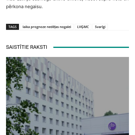
pērkona negaisu.
TAGS
laika prognoze nedēļas nogalei
LVĢMC
Svarīgi
SAISTĪTIE RAKSTI