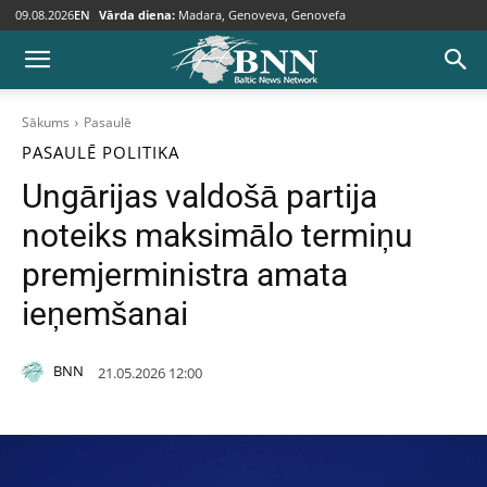
09.08.2026
EN
Vārda diena:
Madara, Genoveva, Genovefa
Sākums
Pasaulē
PASAULĒ
POLITIKA
Ungārijas valdošā partija
noteiks maksimālo termiņu
premjerministra amata
ieņemšanai
BNN
21.05.2026 12:00