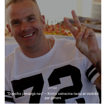
LATVIJA
“Dupsītis jāmazgā nav,” – Kivičs satracina tautu ar viedokli
par ģimeni