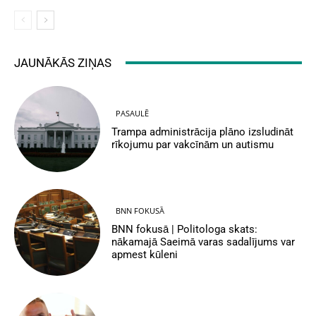
JAUNĀKĀS ZIŅAS
PASAULĒ
Trampa administrācija plāno izsludināt
rīkojumu par vakcīnām un autismu
BNN FOKUSĀ
BNN fokusā | Politologa skats:
nākamajā Saeimā varas sadalījums var
apmest kūleni