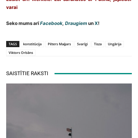
varai
Seko mums arī
Facebook
,
Draugiem
un
X
!
TAGS
konstitūcija
Pēters Maģars
Svarīgi
Tisza
Ungārija
Viktors Orbāns
SAISTĪTIE RAKSTI