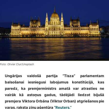
Foto: Olivier Clur/Unsplash
Ungārijas valdošā partija “Tisza” parlamentam
balsošanai iesniegusi labojumus konstitūcijā, kas
paredz, ka premjerministrs amatā var atrasties ne
vairāk kā astoņus gadus, tādējādi liedzot bijušā
premjera Viktora Orbāna (Viktor Orban) atgriešanos pie
varas, raksta ziņu aģentūra
“Reuters.”