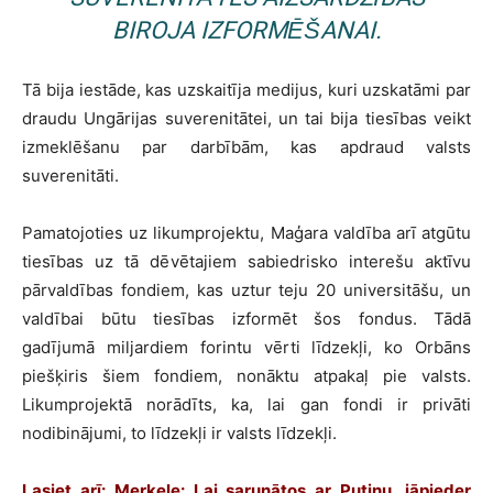
BIROJA IZFORMĒŠANAI.
Tā bija iestāde, kas uzskaitīja medijus, kuri uzskatāmi par
draudu Ungārijas suverenitātei, un tai bija tiesības veikt
izmeklēšanu par darbībām, kas apdraud valsts
suverenitāti.
Pamatojoties uz likumprojektu, Maģara valdība arī atgūtu
tiesības uz tā dēvētajiem sabiedrisko interešu aktīvu
pārvaldības fondiem, kas uztur teju 20 universitāšu, un
valdībai būtu tiesības izformēt šos fondus. Tādā
gadījumā miljardiem forintu vērti līdzekļi, ko Orbāns
piešķiris šiem fondiem, nonāktu atpakaļ pie valsts.
Likumprojektā norādīts, ka, lai gan fondi ir privāti
nodibinājumi, to līdzekļi ir valsts līdzekļi.
Lasiet arī: Merkele: Lai sarunātos ar Putinu, jāpieder