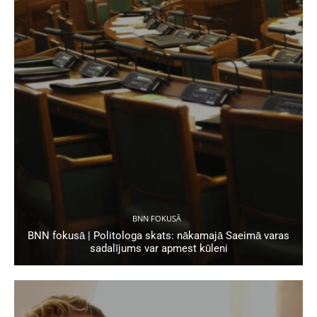
BNN FOKUSĀ
BNN fokusā | Politologa skats: nākamajā Saeimā varas
sadalījums var apmest kūleni