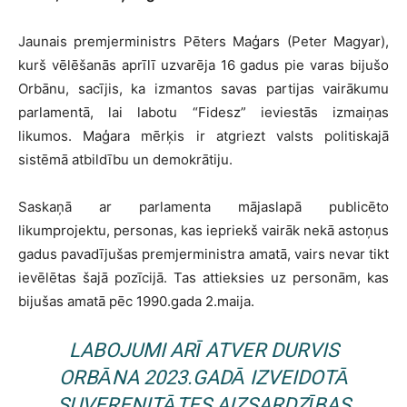
Jaunais premjerministrs Pēters Maģars (Peter Magyar),
kurš vēlēšanās aprīlī uzvarēja 16 gadus pie varas bijušo
Orbānu, sacījis, ka izmantos savas partijas vairākumu
parlamentā, lai labotu “Fidesz” ieviestās izmaiņas
likumos. Maģara mērķis ir atgriezt valsts politiskajā
sistēmā atbildību un demokrātiju.
Saskaņā ar parlamenta mājaslapā publicēto
likumprojektu, personas, kas iepriekš vairāk nekā astoņus
gadus pavadījušas premjerministra amatā, vairs nevar tikt
ievēlētas šajā pozīcijā. Tas attieksies uz personām, kas
bijušas amatā pēc 1990.gada 2.maija.
LABOJUMI ARĪ ATVER DURVIS
ORBĀNA 2023.GADĀ IZVEIDOTĀ
SUVERENITĀTES AIZSARDZĪBAS