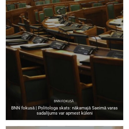
BNN FOKUSĀ
BNN fokusā | Politologa skats: nākamajā Saeimā varas
sadalījums var apmest kūleni