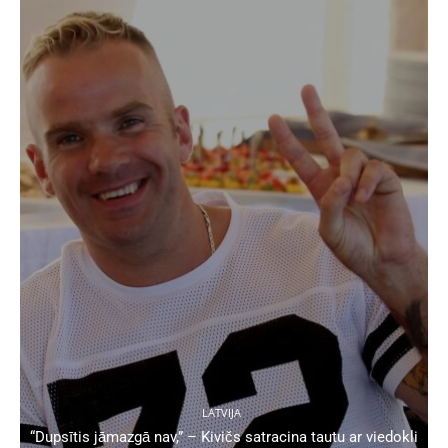
LATVIJA
“Dupsītis jāmazgā nav,” – Kivičs satracina tautu ar viedokli