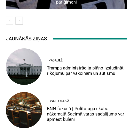
par ģimeni
JAUNĀKĀS ZIŅAS
PASAULĒ
Trampa administrācija plāno izsludināt
rīkojumu par vakcīnām un autismu
BNN FOKUSĀ
BNN fokusā | Politologa skats:
nākamajā Saeimā varas sadalījums var
apmest kūleni