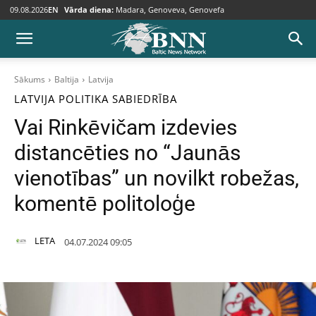
09.08.2026
EN
Vārda diena:
Madara, Genoveva, Genovefa
Sākums
Baltija
Latvija
LATVIJA
POLITIKA
SABIEDRĪBA
Vai Rinkēvičam izdevies
distancēties no “Jaunās
vienotības” un novilkt robežas,
komentē politoloģe
LETA
04.07.2024 09:05