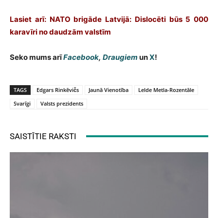
Lasiet arī: NATO brigāde Latvijā: Dislocēti būs 5 000
karavīri no daudzām valstīm
Seko mums arī
Facebook
,
Draugiem
un
X
!
TAGS
Edgars Rinkēvičs
Jaunā Vienotība
Lelde Metla-Rozentāle
Svarīgi
Valsts prezidents
SAISTĪTIE RAKSTI