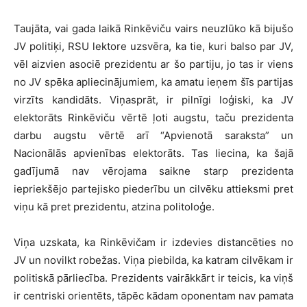
Taujāta, vai gada laikā Rinkēviču vairs neuzlūko kā bijušo
JV politiķi, RSU lektore uzsvēra, ka tie, kuri balso par JV,
vēl aizvien asociē prezidentu ar šo partiju, jo tas ir viens
no JV spēka apliecinājumiem, ka amatu ieņem šīs partijas
virzīts kandidāts. Viņasprāt, ir pilnīgi loģiski, ka JV
elektorāts Rinkēviču vērtē ļoti augstu, taču prezidenta
darbu augstu vērtē arī “Apvienotā saraksta” un
Nacionālās apvienības elektorāts. Tas liecina, ka šajā
gadījumā nav vērojama saikne starp prezidenta
iepriekšējo partejisko piederību un cilvēku attieksmi pret
viņu kā pret prezidentu, atzina politoloģe.
Viņa uzskata, ka Rinkēvičam ir izdevies distancēties no
JV un novilkt robežas. Viņa piebilda, ka katram cilvēkam ir
politiskā pārliecība. Prezidents vairākkārt ir teicis, ka viņš
ir centriski orientēts, tāpēc kādam oponentam nav pamata