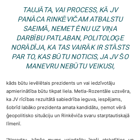
TAUJĀTA, VAI PROCESS, KĀ JV
PANĀCA RINKĒVIČAM ATBALSTU
SAEIMĀ, NEMET ĒNU UZ VIŅA
DARBĪBU PATLABAN, POLITOLOĢE
NORĀDĪJA, KA TAS VAIRĀK IR STĀSTS
PAR TO, KAS BŪTU NOTICIS, JA JV ŠO
MANEVRU NEBŪTU VEIKUSI,
kāds būtu ievēlētais prezidents un vai iedzīvotāju
apmierinātība būtu tikpat liela. Metla-Rozentāle uzsvēra,
ka JV rīcības rezultātā sabiedrība ieguva, iespējams,
šobrīd labāko prezidenta amata kandidātu, ņemot vērā
ģeopolitisko situāciju un Rinkēviča svaru starptautiskajā
līmenī.
“Neredzu, kāpēc mums vajadzētu īpaši atskatīties un