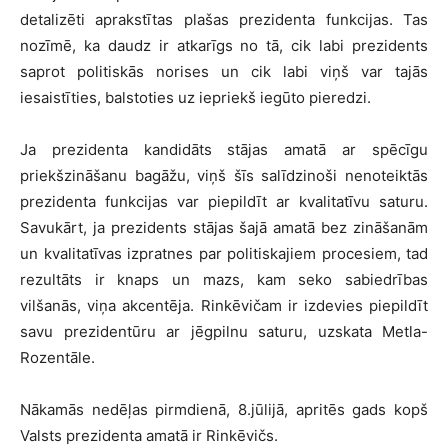
detalizēti aprakstītas plašas prezidenta funkcijas. Tas
nozīmē, ka daudz ir atkarīgs no tā, cik labi prezidents
saprot politiskās norises un cik labi viņš var tajās
iesaistīties, balstoties uz iepriekš iegūto pieredzi.
Ja prezidenta kandidāts stājas amatā ar spēcīgu
priekšzināšanu bagāžu, viņš šīs salīdzinoši nenoteiktās
prezidenta funkcijas var piepildīt ar kvalitatīvu saturu.
Savukārt, ja prezidents stājas šajā amatā bez zināšanām
un kvalitatīvas izpratnes par politiskajiem procesiem, tad
rezultāts ir knaps un mazs, kam seko sabiedrības
vilšanās, viņa akcentēja. Rinkēvičam ir izdevies piepildīt
savu prezidentūru ar jēgpilnu saturu, uzskata Metla-
Rozentāle.
Nākamās nedēļas pirmdienā, 8.jūlijā, apritēs gads kopš
Valsts prezidenta amatā ir Rinkēvičs.