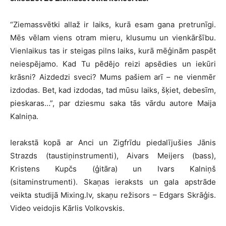
“Ziemassvētki allaž ir laiks, kurā esam gana pretrunīgi.
Mēs vēlam viens otram mieru, klusumu un vienkāršību.
Vienlaikus tas ir steigas pilns laiks, kurā mēģinām paspēt
neiespējamo. Kad Tu pēdējo reizi apsēdies un iekūri
krāsni? Aizdedzi sveci? Mums pašiem arī – ne vienmēr
izdodas. Bet, kad izdodas, tad mūsu laiks, šķiet, debesīm,
pieskaras…”, par dziesmu saka tās vārdu autore Maija
Kalniņa.
Ierakstā kopā ar Anci un Zigfrīdu piedalījušies Jānis
Strazds (taustiņinstrumenti), Aivars Meijers (bass),
Kristens Kupčs (ģitāra) un Ivars Kalniņš
(sitaminstrumenti). Skaņas ieraksts un gala apstrāde
veikta studijā Mixing.lv, skaņu režisors – Edgars Skrāģis.
Video veidojis Kārlis Volkovskis.