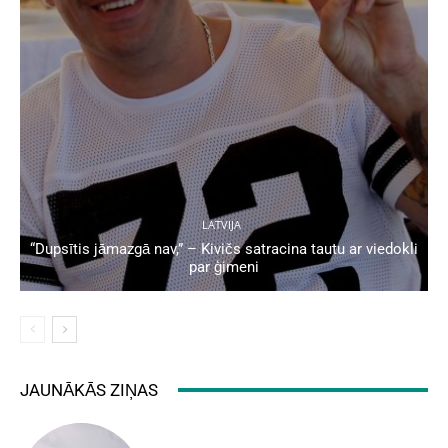
LATVIJA
“Dupsītis jāmazgā nav,” – Kivičs satracina tautu ar viedokli
par ģimeni
JAUNĀKĀS ZIŅAS