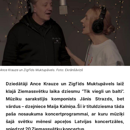
Ance Krauze un Zigfīds Muktupāvels. Foto: Ekrānšāviņš
Dziedātāji Ance Krauze un Zigfīds Muktupāvels laiž
klajā Ziemassvētku laika dziesmu “Tik viegli un balti”.
Mūziku sarakstījis komponists Jānis Strazds, bet
vārdus – dzejniece Maija Kalniņa. Šī ir tituldziesma tāda
paša nosaukuma koncertprogrammai, ar kuru mūziķi
šajā svētku mēnesī apceļos Latvijas koncertzāles,
sniedzot 20 Ziemassvētku koncertus.