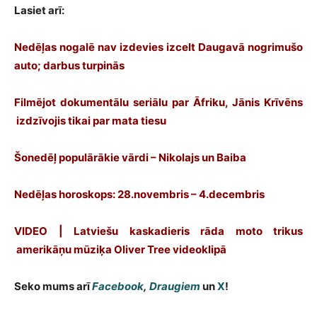
Lasiet arī:
Nedēļas nogalē nav izdevies izcelt Daugavā nogrimušo
auto; darbus turpinās
Filmējot dokumentālu seriālu par Āfriku, Jānis Krīvēns
izdzīvojis tikai par mata tiesu
Šonedēļ populārākie vārdi – Nikolajs un Baiba
Nedēļas horoskops: 28.novembris – 4.decembris
VIDEO | Latviešu kaskadieris rāda moto trikus
amerikāņu mūziķa Oliver Tree videoklipā
Seko mums arī
Facebook
,
Draugiem
un
X
!