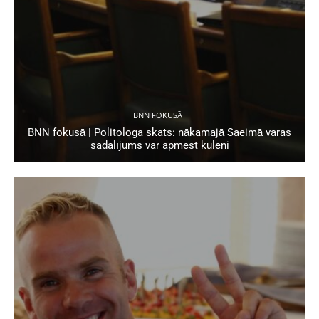
BNN FOKUSĀ
BNN fokusā | Politologa skats: nākamajā Saeimā varas
sadalījums var apmest kūleni