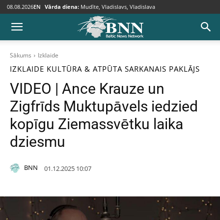
08.08.2026
EN
Vārda diena:
Mudīte, Vladislavs, Vladislava
Sākums
Izklaide
IZKLAIDE
KULTŪRA & ATPŪTA
SARKANAIS PAKLĀJS
VIDEO | Ance Krauze un
Zigfrīds Muktupāvels iedzied
kopīgu Ziemassvētku laika
dziesmu
BNN
01.12.2025 10:07