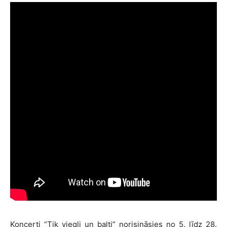
Koncerti “Tik viegli un balti” norisināsies no 5. līdz 28.