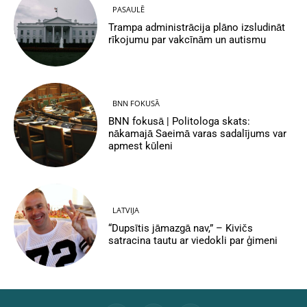
PASAULĒ
Trampa administrācija plāno izsludināt
rīkojumu par vakcīnām un autismu
BNN FOKUSĀ
BNN fokusā | Politologa skats:
nākamajā Saeimā varas sadalījums var
apmest kūleni
LATVIJA
“Dupsītis jāmazgā nav,” – Kivičs
satracina tautu ar viedokli par ģimeni