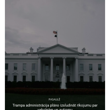
PASAULĒ
Trampa administrācija plāno izsludināt rīkojumu par
vakcīnām un autismu