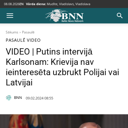
08.08.2026
EN
Vārda diena:
Mudīte, Vladislavs, Vladislava
Sākums
Pasaulē
PASAULĒ
VIDEO
VIDEO | Putins intervijā
Karlsonam: Krievija nav
ieinteresēta uzbrukt Polijai vai
Latvijai
BNN
09.02.2024 08:55