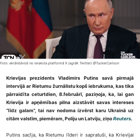
Foto: ekrānšāviņš no ieraksta platformā X (agrāk Twitter) @TuckerCarlson
Krievijas prezidents Vladimirs Putins savā pirmajā
intervijā ar Rietumu žurnālistu kopš iebrukuma, kas tika
pārraidīta ceturtdien, 8.februārī, paziņoja, ka, lai gan
Krievija ir apņēmības pilna aizstāvēt savas intereses
“līdz galam”, tai nav nodoma izvērst karu Ukrainā uz
citām valstīm, piemēram, Poliju un Latviju, ziņo
Reuters
.
Putins sacīja, ka Rietumu līderi ir sapratuši, ka Krievijai