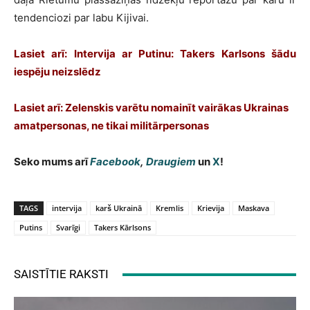
tendenciozi par labu Kijivai.
Lasiet arī:
Intervija ar Putinu: Takers Karlsons šādu
iespēju neizslēdz
Lasiet arī:
Zelenskis varētu nomainīt vairākas Ukrainas
amatpersonas, ne tikai militārpersonas
Seko mums arī
Facebook
,
Draugiem
un
X
!
TAGS
intervija
karš Ukrainā
Kremlis
Krievija
Maskava
Putins
Svarīgi
Takers Kārlsons
SAISTĪTIE RAKSTI