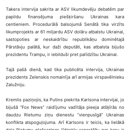
Takera intervija sakrita ar ASV likumdevēju debatēm par
papildu finansējuma piešķiršanu Ukrainas kara
centieniem. Procedurālā balsojumā Senātā tika virzīts
likumprojekts ar 61 miljardu ASV dolāru atbalstu Ukrainai,
sastopoties ar neskaidrību republikāņu dominētajā
Pārstāvju palātā, kur daži deputāti, kas atbalsta bijušo
prezidentu Trampu, ir iebilduši pret palīdzību Ukrainai.
Tajā pašā dienā, kad tika publicēta intervija, Ukrainas
prezidents Zelenskis nomainīja arī armijas virspavēlnieku
Zalužniju.
Kremlis paziņojis, ka Putins piekrita Karlsona intervijai, jo
bijušā “Fox News” raidījumu vadītāja pieeja atšķīrās no
daudzu Rietumu ziņu dienestu “vienpusīgā” Ukrainas
konflikta atspoguļojuma. Arī Karlsons ir teicis, ka lielākā
daļa Rietumu plašsaziņas līdzekļu reportāžu par karu ir