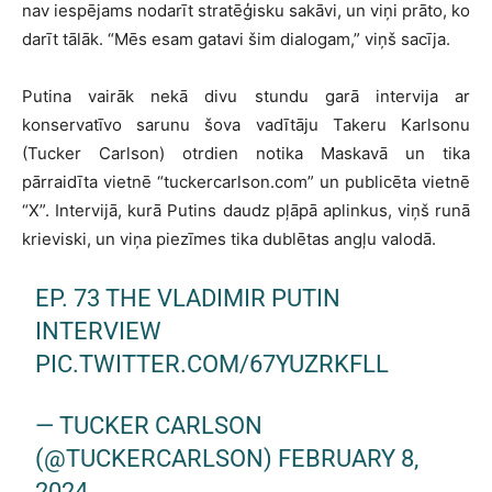
nav iespējams nodarīt stratēģisku sakāvi, un viņi prāto, ko
darīt tālāk. “Mēs esam gatavi šim dialogam,” viņš sacīja.
Putina vairāk nekā divu stundu garā intervija ar
konservatīvo sarunu šova vadītāju Takeru Karlsonu
(Tucker Carlson) otrdien notika Maskavā un tika
pārraidīta vietnē “tuckercarlson.com” un publicēta vietnē
“X”. Intervijā, kurā Putins daudz pļāpā aplinkus, viņš runā
krieviski, un viņa piezīmes tika dublētas angļu valodā.
EP. 73 THE VLADIMIR PUTIN
INTERVIEW
PIC.TWITTER.COM/67YUZRKFLL
— TUCKER CARLSON
(@TUCKERCARLSON)
FEBRUARY 8,
2024