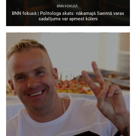
BNN FOKUSĀ
BNN fokusā | Politologa skats: nākamajā Saeimā varas
sadalījums var apmest kūleni