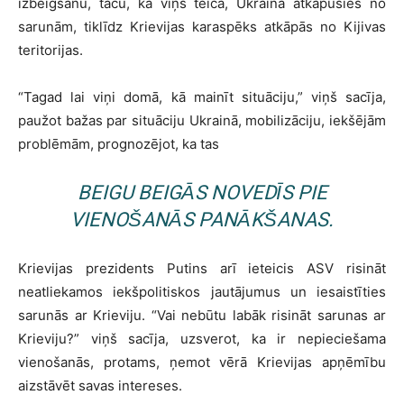
izbeigšanu, taču, kā viņš teica, Ukraina atkāpusies no
sarunām, tiklīdz Krievijas karaspēks atkāpās no Kijivas
teritorijas.
“Tagad lai viņi domā, kā mainīt situāciju,” viņš sacīja,
paužot bažas par situāciju Ukrainā, mobilizāciju, iekšējām
problēmām, prognozējot, ka tas
BEIGU BEIGĀS NOVEDĪS PIE
VIENOŠANĀS PANĀKŠANAS.
Krievijas prezidents Putins arī ieteicis ASV risināt
neatliekamos iekšpolitiskos jautājumus un iesaistīties
sarunās ar Krieviju. “Vai nebūtu labāk risināt sarunas ar
Krieviju?” viņš sacīja, uzsverot, ka ir nepieciešama
vienošanās, protams, ņemot vērā Krievijas apņēmību
aizstāvēt savas intereses.