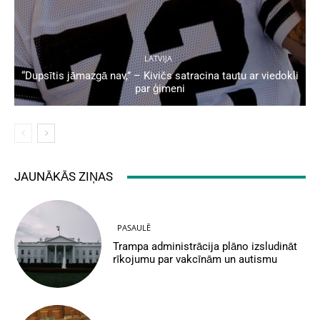
LATVIJA
“Dupsītis jāmazgā nav,” – Kivičs satracina tautu ar viedokli
par ģimeni
JAUNĀKĀS ZIŅAS
PASAULĒ
Trampa administrācija plāno izsludināt
rīkojumu par vakcīnām un autismu