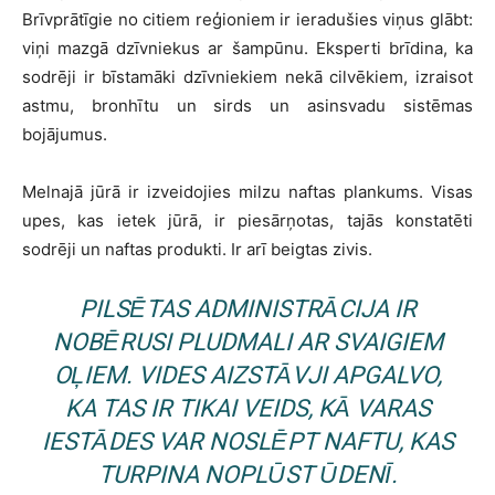
Brīvprātīgie no citiem reģioniem ir ieradušies viņus glābt:
viņi mazgā dzīvniekus ar šampūnu. Eksperti brīdina, ka
sodrēji ir bīstamāki dzīvniekiem nekā cilvēkiem, izraisot
astmu, bronhītu un sirds un asinsvadu sistēmas
bojājumus.
Melnajā jūrā ir izveidojies milzu naftas plankums. Visas
upes, kas ietek jūrā, ir piesārņotas, tajās konstatēti
sodrēji un naftas produkti. Ir arī beigtas zivis.
PILSĒTAS ADMINISTRĀCIJA IR
NOBĒRUSI PLUDMALI AR SVAIGIEM
OĻIEM. VIDES AIZSTĀVJI APGALVO,
KA TAS IR TIKAI VEIDS, KĀ VARAS
IESTĀDES VAR NOSLĒPT NAFTU, KAS
TURPINA NOPLŪST ŪDENĪ.