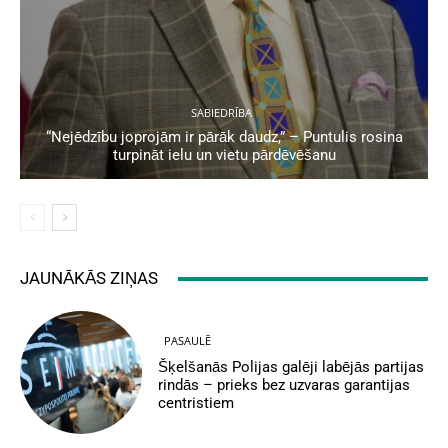
SABIEDRĪBA
“Nejēdzību joprojām ir pārāk daudz,” – Puntulis rosina
turpināt ielu un vietu pārdēvēšanu
JAUNĀKĀS ZIŅAS
PASAULĒ
Šķelšanās Polijas galēji labējās partijas
rindās – prieks bez uzvaras garantijas
centristiem