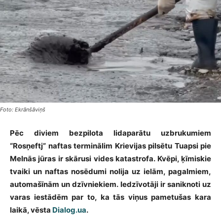
Foto: Ekrānšāviņš
Pēc diviem bezpilota lidaparātu uzbrukumiem
“Rosņeftj” naftas terminālim Krievijas pilsētu Tuapsi pie
Melnās jūras ir skārusi vides katastrofa. Kvēpi, ķīmiskie
tvaiki un naftas nosēdumi nolija uz ielām, pagalmiem,
automašīnām un dzīvniekiem. Iedzīvotāji ir saniknoti uz
varas iestādēm par to, ka tās viņus pametušas kara
laikā, vēsta
Dialog.ua
.