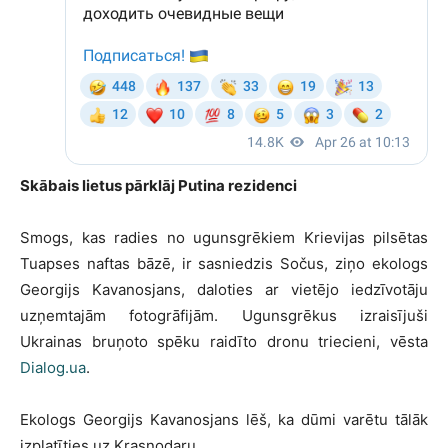
Skābais lietus pārklāj Putina rezidenci
Smogs, kas radies no ugunsgrēkiem Krievijas pilsētas
Tuapses naftas bāzē, ir sasniedzis Sočus, ziņo ekologs
Georgijs Kavanosjans, daloties ar vietējo iedzīvotāju
uzņemtajām fotogrāfijām. Ugunsgrēkus izraisījuši
Ukrainas bruņoto spēku raidīto dronu triecieni, vēsta
Dialog.ua
.
Ekologs Georgijs Kavanosjans lēš, ka dūmi varētu tālāk
izplatīties uz Krasnodaru.