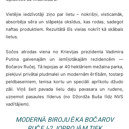
Vietējie iedzīvotāji ziņo par lietu – nokrišņi, visticamāk,
absorbēja sēra un slāpekļa oksīdus, kas rodas, sadegot
naftas produktiem. Rezultātā šīs vielas nokrīt kā skābais
lietus.
Sočos atrodas viena no Krievijas prezidenta Vadimira
Putina galvenajām un iemīļotākajām rezidencēm —
Bočarov Ručej. Tā lepojas ar 40 hektāriem mežaina parka,
piekļuvi privātai pludmalei un modernām ērtībām, tostarp
peldbaseiniem, tenisa kortu un speciāli aprīkotu džudo
zāli. Viņš šeit pavada lielu daļu pavasara un rudens,
uzņemot pasaules līderus (no Džordža Buša līdz NVS
vadītājiem).
MODERNĀ BIROJU ĒKA BOČAROV
RUČEJ-2 JOPROJĀM TIEK