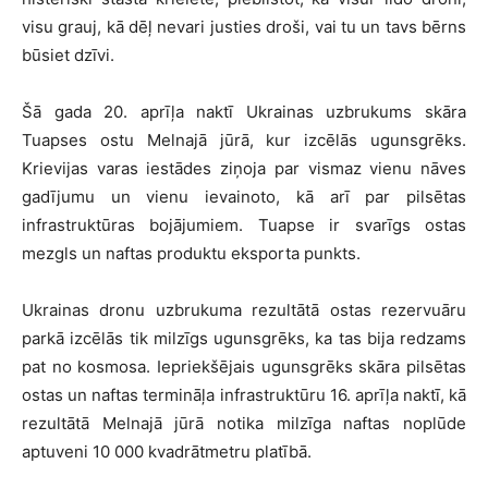
visu grauj, kā dēļ nevari justies droši, vai tu un tavs bērns
būsiet dzīvi.
Šā gada 20. aprīļa naktī Ukrainas uzbrukums skāra
Tuapses ostu Melnajā jūrā, kur izcēlās ugunsgrēks.
Krievijas varas iestādes ziņoja par vismaz vienu nāves
gadījumu un vienu ievainoto, kā arī par pilsētas
infrastruktūras bojājumiem. Tuapse ir svarīgs ostas
mezgls un naftas produktu eksporta punkts.
Ukrainas dronu uzbrukuma rezultātā ostas rezervuāru
parkā izcēlās tik milzīgs ugunsgrēks, ka tas bija redzams
pat no kosmosa. Iepriekšējais ugunsgrēks skāra pilsētas
ostas un naftas termināļa infrastruktūru 16. aprīļa naktī, kā
rezultātā Melnajā jūrā notika milzīga naftas noplūde
aptuveni 10 000 kvadrātmetru platībā.