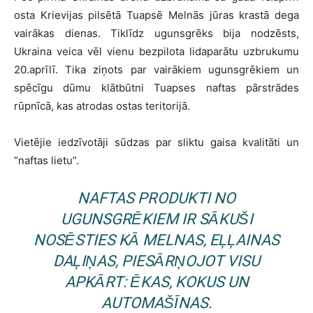
osta Krievijas pilsētā Tuapsē Melnās jūras krastā dega
vairākas dienas. Tiklīdz ugunsgrēks bija nodzēsts,
Ukraina veica vēl vienu bezpilota lidaparātu uzbrukumu
20.aprīlī. Tika ziņots par vairākiem ugunsgrēkiem un
spēcīgu dūmu klātbūtni Tuapses naftas pārstrādes
rūpnīcā, kas atrodas ostas teritorijā.
Vietējie iedzīvotāji sūdzas par sliktu gaisa kvalitāti un
“naftas lietu”.
NAFTAS PRODUKTI NO
UGUNSGRĒKIEM IR SĀKUŠI
NOSĒSTIES KĀ MELNAS, EĻĻAINAS
DAĻIŅAS, PIESĀRŅOJOT VISU
APKĀRT: ĒKAS, KOKUS UN
AUTOMAŠĪNAS.