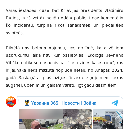
Varas iestādes klusē, bet Krievijas prezidents Vladimirs
Putins, kurš vairāk nekā nedēļu publiski nav komentējis
šo incidentu, turpina rīkot sanāksmes un piedalīties
svinībās.
Pilsētā nav betona nojumju, kas nozīmē, ka cilvēkiem
uzbrukumu laikā nav kur paslēpties. Ekologs Jevhens
Vitiško notikušo nosaucis par “lielu vides katastrofu”, kas
ir ļaunāka nekā mazuta noplūde netālu no Anapas 2024.
gadā. Saskaņā ar plašsaziņas līdzekļu ziņojumiem sekas
augsnei, ūdenim un gaisam varētu ilgt gadu desmitiem.