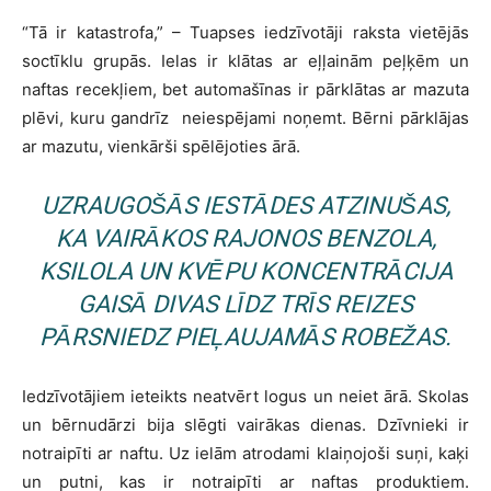
“Tā ir katastrofa,” – Tuapses iedzīvotāji raksta vietējās
soctīklu grupās. Ielas ir klātas ar eļļainām peļķēm un
naftas recekļiem, bet automašīnas ir pārklātas ar mazuta
plēvi, kuru gandrīz neiespējami noņemt. Bērni pārklājas
ar mazutu, vienkārši spēlējoties ārā.
UZRAUGOŠĀS IESTĀDES ATZINUŠAS,
KA VAIRĀKOS RAJONOS BENZOLA,
KSILOLA UN KVĒPU KONCENTRĀCIJA
GAISĀ DIVAS LĪDZ TRĪS REIZES
PĀRSNIEDZ PIEĻAUJAMĀS ROBEŽAS.
Iedzīvotājiem ieteikts neatvērt logus un neiet ārā. Skolas
un bērnudārzi bija slēgti vairākas dienas. Dzīvnieki ir
notraipīti ar naftu. Uz ielām atrodami klaiņojoši suņi, kaķi
un putni, kas ir notraipīti ar naftas produktiem.