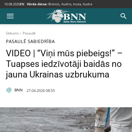
10.08.2026
EN
Vārda diena:
Brencis, Audris, Inuta, Audra
Sākums
Pasaulē
PASAULĒ
SABIEDRĪBA
VIDEO | “Viņi mūs piebeigs!” –
Tuapses iedzīvotāji baidās no
jauna Ukrainas uzbrukuma
BNN
27.04.2026 08:55