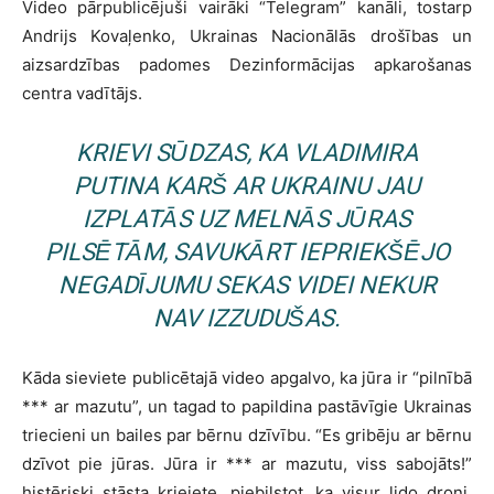
Video pārpublicējuši vairāki “Telegram” kanāli, tostarp
Andrijs Kovaļenko, Ukrainas Nacionālās drošības un
aizsardzības padomes Dezinformācijas apkarošanas
centra vadītājs.
KRIEVI SŪDZAS, KA VLADIMIRA
PUTINA KARŠ AR UKRAINU JAU
IZPLATĀS UZ MELNĀS JŪRAS
PILSĒTĀM, SAVUKĀRT IEPRIEKŠĒJO
NEGADĪJUMU SEKAS VIDEI NEKUR
NAV IZZUDUŠAS.
Kāda sieviete publicētajā video apgalvo, ka jūra ir “pilnībā
*** ar mazutu”, un tagad to papildina pastāvīgie Ukrainas
triecieni un bailes par bērnu dzīvību. “Es gribēju ar bērnu
dzīvot pie jūras. Jūra ir *** ar mazutu, viss sabojāts!”
histēriski stāsta krieiete, piebilstot, ka visur lido droni,