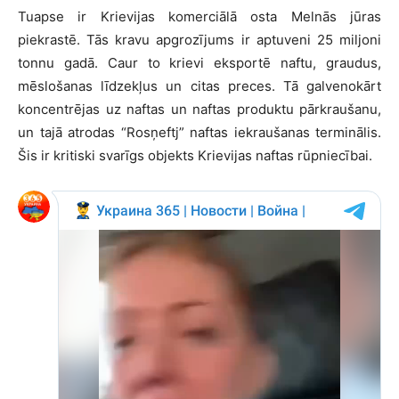
Tuapse ir Krievijas komerciālā osta Melnās jūras
piekrastē. Tās kravu apgrozījums ir aptuveni 25 miljoni
tonnu gadā. Caur to krievi eksportē naftu, graudus,
mēslošanas līdzekļus un citas preces. Tā galvenokārt
koncentrējas uz naftas un naftas produktu pārkraušanu,
un tajā atrodas “Rosņeftj” naftas iekraušanas terminālis.
Šis ir kritiski svarīgs objekts Krievijas naftas rūpniecībai.