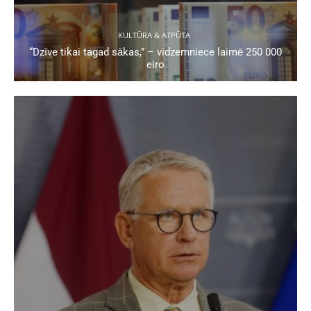
KULTŪRA & ATPŪTA
“Dzīve tikai tagad sākas,” – vidzemniece laimē 250 000
eiro