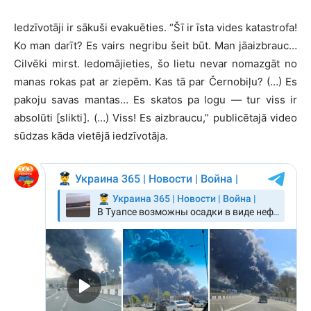
Iedzīvotāji ir sākuši evakuēties. “Šī ir īsta vides katastrofa!
Ko man darīt? Es vairs negribu šeit būt. Man jāaizbrauc…
Cilvēki mirst. Iedomājieties, šo lietu nevar nomazgāt no
manas rokas pat ar ziepēm. Kas tā par Černobiļu? (…) Es
pakoju savas mantas… Es skatos pa logu — tur viss ir
absolūti [slikti]. (…) Viss! Es aizbraucu,” publicētajā video
sūdzas kāda vietējā iedzīvotāja.