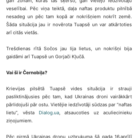
gan zonām, kuras tas šķērso, gan vietējo iedzīvotāju
veselībai. Pēc viņa teiktā, daļa naftas produktu pilnībā
nesadeg un pēc tam kopā ar nokrišņiem nokrīt zemē.
Šāda situācija jau ir novērota Tuapsē un var atkārtoties
arī citās vietās.
Trešdienas rītā Sočos jau lija lietus, un nokrišņi bija
gaidāmi arī Tuapsē un Gorjači Kļučā.
Vai šī ir Černobiļa?
Krievijas pilsētā Tuapsē vides situācija ir strauji
pasliktinājusies pēc tam, kad Ukrainas droni vairākkārt
pārlidojuši pār ostu. Vietējie iedzīvotāji sūdzas par “naftas
lietu”, vēsta
Dialog.ua
, atsaucoties uz aculiecinieku
ziņojumiem.
Pēc pirmā Ukrainas dronu uzbrukuma šā gada 16.aprīlī