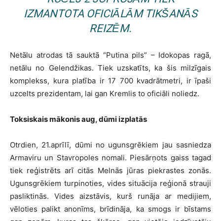
IZMANTOTA OFICIĀLĀM TIKŠANĀS
REIZĒM.
Netālu atrodas tā sauktā “Putina pils” – Idokopas ragā,
netālu no Gelendžikas. Tiek uzskatīts, ka šis milzīgais
komplekss, kura platība ir 17 700 kvadrātmetri, ir īpaši
uzcelts prezidentam, lai gan Kremlis to oficiāli noliedz.
Toksiskais mākonis aug, dūmi izplatās
Otrdien, 21.aprīlī, dūmi no ugunsgrēkiem jau sasniedza
Armaviru un Stavropoles nomali. Piesārņots gaiss tagad
tiek reģistrēts arī citās Melnās jūras piekrastes zonās.
Ugunsgrēkiem turpinoties, vides situācija reģionā strauji
pasliktinās. Vides aizstāvis, kurš runāja ar medijiem,
vēloties palikt anonīms, brīdināja, ka smogs ir bīstams