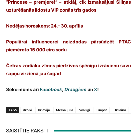
“Princese – premjere!” – atklāj, cik izmaksājusi Siliņas
uzturēšanās lidostu VIP zonās trīs gados
Nedēļas horoskops: 24.- 30. aprīlis
Populārai influencerei neizdodas pārsūdzēt PTAC
piemēroto 15 000 eiro sodu
Četras zodiaka zīmes piedzīvos spēcīgu izrāvienu savu
sapņu virzienā jau šogad
Seko mums arī
Facebook
,
Draugiem
un
X
!
TAGS
droni
Krievija
Melnā jūra
Svarīgi
Tuapse
Ukraina
SAISTĪTIE RAKSTI