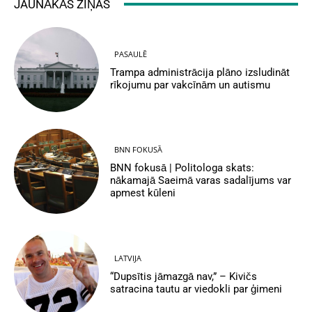
JAUNĀKĀS ZIŅAS
PASAULĒ
Trampa administrācija plāno izsludināt
rīkojumu par vakcīnām un autismu
BNN FOKUSĀ
BNN fokusā | Politologa skats:
nākamajā Saeimā varas sadalījums var
apmest kūleni
LATVIJA
“Dupsītis jāmazgā nav,” – Kivičs
satracina tautu ar viedokli par ģimeni