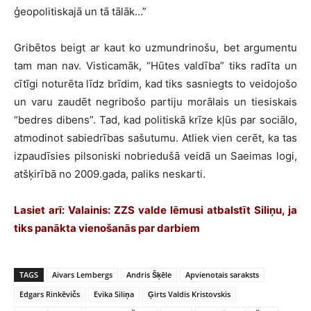
ģeopolitiskajā un tā tālāk…”
Gribētos beigt ar kaut ko uzmundrinošu, bet argumentu
tam man nav. Visticamāk, “Hūtes valdība” tiks radīta un
cītīgi noturēta līdz brīdim, kad tiks sasniegts to veidojošo
un varu zaudēt negribošo partiju morālais un tiesiskais
“bedres dibens”. Tad, kad politiskā krīze kļūs par sociālo,
atmodinot sabiedrības sašutumu. Atliek vien cerēt, ka tas
izpaudīsies pilsoniski nobriedušā veidā un Saeimas logi,
atšķirībā no 2009.gada, paliks neskarti.
Lasiet arī:
Valainis: ZZS valde lēmusi atbalstīt Siliņu, ja
tiks panākta vienošanās par darbiem
TAGS
Aivars Lembergs
Andris Šķēle
Apvienotais saraksts
Edgars Rinkēvičs
Evika Siliņa
Ģirts Valdis Kristovskis