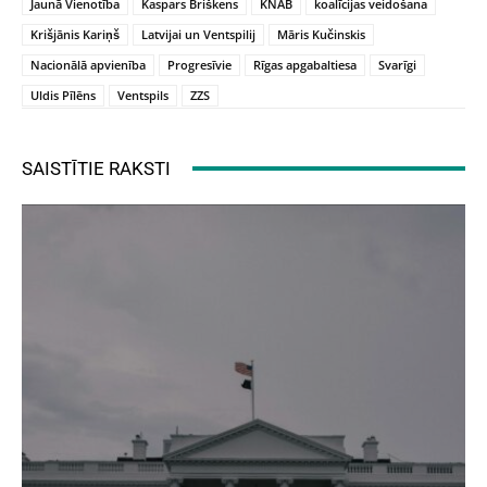
Jaunā Vienotība
Kaspars Briškens
KNAB
koalīcijas veidošana
Krišjānis Kariņš
Latvijai un Ventspilij
Māris Kučinskis
Nacionālā apvienība
Progresīvie
Rīgas apgabaltiesa
Svarīgi
Uldis Pīlēns
Ventspils
ZZS
SAISTĪTIE RAKSTI