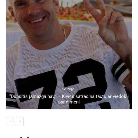
LATVIJA
“Dupsītis jāmazgā nav,” – Kivičs satracina tautu ar viedokli
par ģimeni