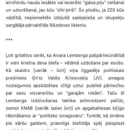
eirofondu naudu iesākto vai iecerēto “gaisa piļu” celšanai
un uzturēšanai, jau būs “sīki ķirši”. Šo pilsētu, ja ZZS būs
valdībā, nepiemeklēs izbijušā saskaņieša un okupekļu
sargātāja pārvaldītās Rēzeknes liktenis.
***
Ļoti gribētos cerēt, ka Aivara Lemberga pašpārliecinātībā
ir vien krietna deva blefa – vēlāmā uzdošana par esošo.
Kā skaidro [vairāk –
šeit
] viņa ilggadējs politiskais
pretinieks Ģirts Valdis Kristovskis (JV), smagos
noziegumos apsūdzētais cītīgi uztur publikā pārliecību
par savu visvarenību un “garajām rokām”. Taču šī
Lemberga izdzīvošanas taktika acīmredzami palīdz,
ņemot KNAB [vairāk lasiet
šeit
] un apgabaltiesas bijīgo
rēķināšanos ar “politisko smagsvaru”. Turklāt, kā zināms
pie kāršu galdiem, prasmīgs blefotājs spēj piespiest