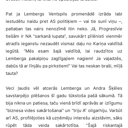
Pat ja Lembergs Ventspils promenādē izrāda labi
iestudētu naidu pret AS politiķiem – vai tie sunī viņu –,
patlaban tas vairs nenozīmē itin neko. Jā,
Progresīvie
tiešām ir NA “sarkanā lupata”, savukārt pīlēnisti vienmēr
atradīs ieganstu nezaudēt vismaz daļu no Kariņa valdībā
iegūtā. “Mēs esam šajā valdībā, lai raudzītos uz
Lemberga pakalpiņu zaglīgajiem nagiem! Ja vajadzēs,
dabūs tā ar līnjālu pa pirkstiem!” Vai tas neskan braši, mīļā
tauta?
Veci ļaudis vēl atcerās Lemberga un Andra Šķēles
savstarpējo plēšanos šī gadu tūkstoša pašā sākumā. Tā
bija nikna un patiesa, taču vienā brīdī aprāvās ar izlīgumu
“biznesa vides sakārtošanai” un “triju A” oligarhiju. Varbūt
arī AS, profilējoties kā uzņēmēju interešu aizstāvim, sāks
rūpēt tāda veida sakārtotība. “Šajā riskantajā