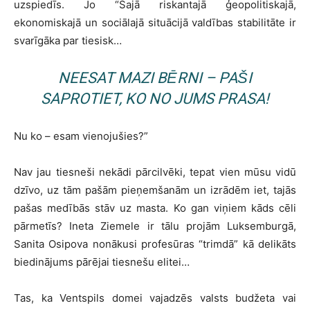
uzspiedīs. Jo “Šajā riskantajā ģeopolitiskajā,
ekonomiskajā un sociālajā situācijā valdības stabilitāte ir
svarīgāka par tiesisk…
NEESAT MAZI BĒRNI – PAŠI
SAPROTIET, KO NO JUMS PRASA!
Nu ko – esam vienojušies?”
Nav jau tiesneši nekādi pārcilvēki, tepat vien mūsu vidū
dzīvo, uz tām pašām pieņemšanām un izrādēm iet, tajās
pašas medībās stāv uz masta. Ko gan viņiem kāds cēli
pārmetīs? Ineta Ziemele ir tālu projām Luksemburgā,
Sanita Osipova nonākusi profesūras “trimdā” kā delikāts
biedinājums pārējai tiesnešu elitei…
Tas, ka Ventspils domei vajadzēs valsts budžeta vai