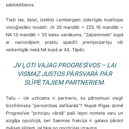
sabloķēšanos.
Tieši tas, šķiet, izslēdz Lembergam izdevīgās koalīcijas
visloģiskāko modeli: JV 26 mandāti + ZZS 16 mandāti +
NA 13 mandāti = 55 balsu vairākums. “Zaļzemnieki” kopā
ar nacionāļiem prastu spaidīt premjerpartiju vēl
veiksmīgāk nekā NA kopā ar AS. Tāpēc
JV ĻOTI VAJAG
PROGRESĪVOS
– LAI
VISMAZ JUSTOS PĀRSVARĀ PĀR
SLĪPĒTAJIEM PARTNERIEM.
Taču – cik uzticams ir partneris, ko pārņemusi viegli
šizofrēniska “personības dalīšanās”? Nupat Rīgas domē
Progresīvie
“principu vārdā” paši lepni nometa varu un
aizgāja opozīcijā, bet Saeimas frakcija ir gatava pārdot
dvēseli Hūtem, lai tikai no opozīcijas izrautos.