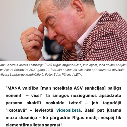
Apsūdzētais Aivars Lembergs (LuV) Rīgas apgabaltiesā, kur viņam, viņa dēlam Anrijam
un Ansim Sormulim 2021.gada 22.februārī pasludina saīsināto spriedumu tā dēvētajā
Aivara Lemberga krimināllietā. Foto: Edijs Pālens / LETA
“MANA valdība [man noteiktās ASV sankcijas] palūgs
noņemt – viss!” Tā smagos noziegumos apsūdzētā
persona skaldīt noskalda tviterī – jeb tagadējā
“iksotavā” – ievietotā
videosižetā
. Balsī pat jūtama
maza dusmiņa – kā pārgudrie Rīgas mediji nespēj tik
elementāras lietas saprast!