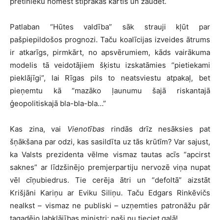
pretinieku nomest stiprākas kārtis un zaudēt.
Patlaban “Hūtes valdība” sāk strauji kļūt par
pašpiepildošos prognozi. Taču koalīcijas izveides ātrums
ir atkarīgs, pirmkārt, no apsvērumiem, kāds vairākuma
modelis tā veidotājiem šķistu izskatāmies “pietiekami
pieklājīgi”, lai Rīgas pils to neatsviestu atpakaļ, bet
pieņemtu kā “mazāko ļaunumu šajā riskantajā
ģeopolitiskajā bla-bla-bla…”
Kas zina, vai
Vienotības
rindās drīz nesāksies pat
šņākšana par odzi, kas sasildīta uz tās krūtīm? Var sajust,
ka Valsts prezidenta vēlme vismaz tautas acīs “apcirst
saknes” ar līdzšinējo premjerpartiju nervozē viņa nupat
vēl cīņubiedrus. Tie cerēja ātri un “defoltā” aizstāt
Krišjāni Kariņu ar Eviku Siliņu. Taču Edgars Rinkēvičs
nealkst – vismaz ne publiski – uzņemties patronāžu pār
tagadējo labklājības ministri: paši nu tieciet galā!