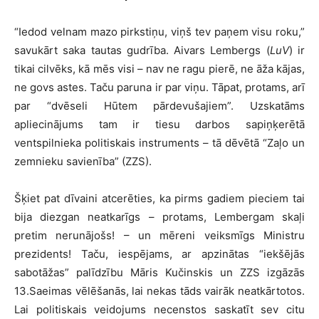
“Iedod velnam mazo pirkstiņu, viņš tev paņem visu roku,”
savukārt saka tautas gudrība. Aivars Lembergs (
LuV
) ir
tikai cilvēks, kā mēs visi – nav ne ragu pierē, ne āža kājas,
ne govs astes. Taču paruna ir par viņu. Tāpat, protams, arī
par “dvēseli Hūtem pārdevušajiem”. Uzskatāms
apliecinājums tam ir tiesu darbos sapiņķerētā
ventspilnieka politiskais instruments – tā dēvētā “Zaļo un
zemnieku savienība” (ZZS).
Šķiet pat dīvaini atcerēties, ka pirms gadiem pieciem tai
bija diezgan neatkarīgs – protams, Lembergam skaļi
pretim nerunājošs! – un mēreni veiksmīgs Ministru
prezidents! Taču, iespējams, ar apzinātas “iekšējās
sabotāžas” palīdzību Māris Kučinskis un ZZS izgāzās
13.Saeimas vēlēšanās, lai nekas tāds vairāk neatkārtotos.
Lai politiskais veidojums necenstos saskatīt sev citu