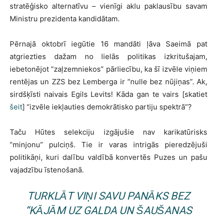
stratēģisko alternatīvu – vienīgi aklu paklausību savam
Ministru prezidenta kandidātam.
Pērnajā oktobrī iegūtie 16 mandāti ļāva Saeimā pat
atgriezties dažam no lielās politikas izkritušajam,
iebetonējot “zaļzemniekos” pārliecību, ka šī izvēle viņiem
rentējas un ZZS bez Lemberga ir “nulle bez nūjiņas”. Ak,
sirdšķīsti naivais Egils Levits! Kāda gan te vairs [skatiet
šeit
] “izvēle iekļauties demokrātisko partiju spektrā”?
Taču Hūtes selekciju izgājušie nav karikatūrisks
“minjonu” pulciņš. Tie ir varas intrigās pieredzējuši
politikāņi, kuri dalību valdībā konvertēs Puzes un pašu
vajadzību īstenošanā.
TURKLĀT VIŅI SAVU PANĀKS BEZ
“KĀJĀM UZ GALDA UN ŠAUŠANAS