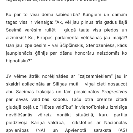
Ko par to visu domā sabiedrība? Kungiem un dāmām
tagad viss ir vienalga: “Ak, vēl jau pilnus trīs gadus šajā
Saeimā varēsim rullēt – glupā tauta visu piedos un
aizmirsīs! Ko, Eiropas parlamenta vēlēšanas jau maijā?!
Gan jau izpeldēsim – vai Ščipčinskis, Stendzenieks, kāds
jaunpienācis ģēnijs par dāsnu honorāru neizdomās ko
hipnotisku?”
JV vēlme ātrāk norēķināties ar “zaļzemniekiem” jau ir
skaidri apliecināta ar Siliņas muti – viņai cieti nosaucot
abu Saeimas frakcijas un tām pieaicinātos
Progresīvos
par savas valdības kodolu. Taču otra bremze citādi
gludajā ceļā uz “Hūtes valdību” ir vienotībnieku izmisīga
nevēlēšanās vēlreiz nonākt situācijā, kuru partija
piedzīvoja Kariņa valdībā, cīkstoties ar Nacionālās
apvienības (NA) un Apvienotā saraksta (AS)