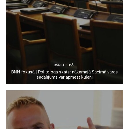
BNN FOKUSĀ
BNN fokusā | Politologa skats: nākamajā Saeimā varas
sadalījums var apmest kūleni