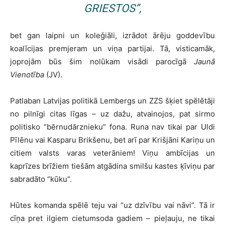
GRIESTOS”,
bet gan laipni un koleģiāli, izrādot ārēju goddevību
koalīcijas premjeram un viņa partijai. Tā, visticamāk,
joprojām būs šim nolūkam visādi parocīgā
Jaunā
Vienotība
(JV).
Patlaban Latvijas politikā Lembergs un ZZS šķiet spēlētāji
no pilnīgi citas līgas – uz dažu, atvainojos, pat sirmo
politisko “bērnudārznieku” fona. Runa nav tikai par Uldi
Pīlēnu vai Kasparu Brikšenu, bet arī par Krišjāni Kariņu un
citiem valsts varas veterāniem! Viņu ambīcijas un
kaprīzes brīžiem tiešām atgādina smilšu kastes ķīviņu par
sabradāto “kūku”.
Hūtes komanda spēlē teju vai “uz dzīvību vai nāvi”. Tā ir
cīņa pret ilgiem cietumsoda gadiem – pieļauju, ne tikai