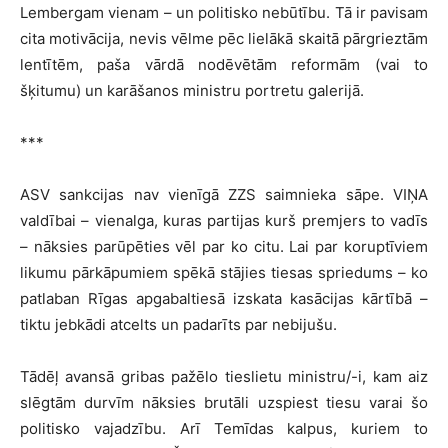
Lembergam vienam – un politisko nebūtību. Tā ir pavisam
cita motivācija, nevis vēlme pēc lielākā skaitā pārgrieztām
lentītēm, paša vārdā nodēvētām reformām (vai to
šķitumu) un karāšanos ministru portretu galerijā.
***
ASV sankcijas nav vienīgā ZZS saimnieka sāpe. VIŅA
valdībai – vienalga, kuras partijas kurš premjers to vadīs
– nāksies parūpēties vēl par ko citu. Lai par koruptīviem
likumu pārkāpumiem spēkā stājies tiesas spriedums – ko
patlaban Rīgas apgabaltiesā izskata kasācijas kārtībā –
tiktu jebkādi atcelts un padarīts par nebijušu.
Tādēļ avansā gribas pažēlo tieslietu ministru/-i, kam aiz
slēgtām durvīm nāksies brutāli uzspiest tiesu varai šo
politisko vajadzību. Arī Temīdas kalpus, kuriem to