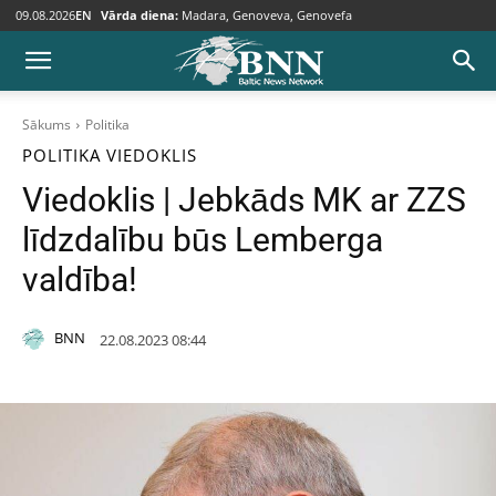
09.08.2026
EN
Vārda diena:
Madara, Genoveva, Genovefa
Sākums
Politika
POLITIKA
VIEDOKLIS
Viedoklis | Jebkāds MK ar ZZS
līdzdalību būs Lemberga
valdība!
BNN
22.08.2023 08:44