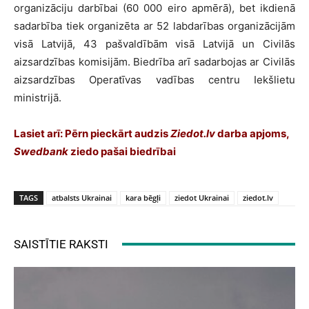
organizāciju darbībai (60 000 eiro apmērā), bet ikdienā
sadarbība tiek organizēta ar 52 labdarības organizācijām
visā Latvijā, 43 pašvaldībām visā Latvijā un Civilās
aizsardzības komisijām. Biedrība arī sadarbojas ar Civilās
aizsardzības Operatīvas vadības centru Iekšlietu
ministrijā.
Lasiet arī:
Pērn pieckārt audzis
Ziedot.lv
darba apjoms,
Swedbank
ziedo pašai biedrībai
TAGS
atbalsts Ukrainai
kara bēgļi
ziedot Ukrainai
ziedot.lv
SAISTĪTIE RAKSTI