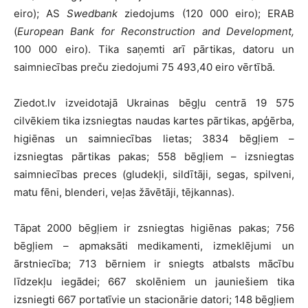
eiro); AS
Swedbank
ziedojums (120 000 eiro); ERAB
(
European Bank for Reconstruction and Development,
100 000 eiro). Tika saņemti arī pārtikas, datoru un
saimniecības preču ziedojumi 75 493,40 eiro vērtībā.
Ziedot.lv izveidotajā Ukrainas bēgļu centrā 19 575
cilvēkiem tika izsniegtas naudas kartes pārtikas, apģērba,
higiēnas un saimniecības lietas; 3834 bēgļiem –
izsniegtas pārtikas pakas; 558 bēgļiem – izsniegtas
saimniecības preces (gludekļi, sildītāji, segas, spilveni,
matu fēni, blenderi, veļas žāvētāji, tējkannas).
Tāpat 2000 bēgļiem ir zsniegtas higiēnas pakas; 756
bēgļiem – apmaksāti medikamenti, izmeklējumi un
ārstniecība; 713 bērniem ir sniegts atbalsts mācību
līdzekļu iegādei; 667 skolēniem un jauniešiem tika
izsniegti 667 portatīvie un stacionārie datori; 148 bēgļiem