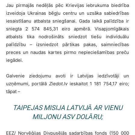
Jau pirmajās nedēļās pēc Krievijas iebrukuma biedrība
izveidoja Ukrainas bēgļu centru un uzsāka sabiedrības
iesaistīšanu atbalsta sniegšanai. Gada laikā palīdzība ir
sniegta 2 574 845,31 eiro apmērā. Visapjomīgākais
atbalsts tika nodrošināts sniedzot tiešu individuālu
palīdzību – izsniedzot pārtikas pakas, saimniecības
preces un naudas kartes pirmo nepieciešamības preču
iegādei.
Galvenie ziedojumu avoti ir Latvijas iedzīvotāji un
uzņēmumi, portālā
Ziedot.lv
ieskaitot 1 181 754,17 eiro;
tāpat –
TAIPEJAS MISIJA LATVIJĀ AR VIENU
MILJONU ASV DOLĀRU;
EEZ/ Norvēģijas Divpusējās sadarbības fonds (150 000