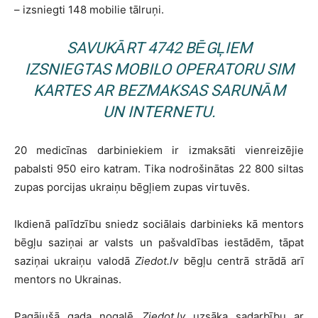
– izsniegti 148 mobilie tālruņi.
SAVUKĀRT 4742 BĒGĻIEM
IZSNIEGTAS MOBILO OPERATORU SIM
KARTES AR BEZMAKSAS SARUNĀM
UN INTERNETU.
20 medicīnas darbiniekiem ir izmaksāti vienreizējie
pabalsti 950 eiro katram. Tika nodrošinātas 22 800 siltas
zupas porcijas ukraiņu bēgļiem zupas virtuvēs.
Ikdienā palīdzību sniedz sociālais darbinieks kā mentors
bēgļu saziņai ar valsts un pašvaldības iestādēm, tāpat
saziņai ukraiņu valodā
Ziedot.lv
bēgļu centrā strādā arī
mentors no Ukrainas.
Pagājušā gada nogalē
Ziedot.lv
uzsāka sadarbību ar