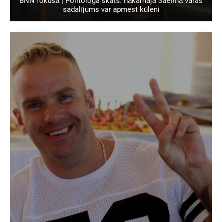
BNN fokusā | Politologa skats: nākamajā Saeimā varas
sadalījums var apmest kūleni