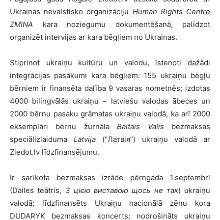
Ukrainas nevalstisko organizāciju
Human Rights Centre
ZMINA
kara noziegumu dokumentēšanā, palīdzot
organizēt intervijas ar kara bēgļiem no Ukrainas.
Stiprinot ukraiņu kultūru un valodu, īstenoti dažādi
integrācijas pasākumi kara bēgļiem: 155 ukraiņu bēgļu
bērniem ir finansēta dalība 9 vasaras nometnēs; izdotas
4000 bilingvālās ukraiņu – latviešu valodas ābeces un
2000 bērnu pasaku grāmatas ukraiņu valodā, ka arī 2000
eksemplāri bērnu žurnāla
Baltais Valis
bezmaksas
speciālizlaiduma
Latvija
(“Латвія”) ukraiņu valodā ar
Ziedot.lv līdzfinansējumu.
Ir sarīkota bezmaksas izrāde pērngada 1.septembrī
(Dailes teātris,
З цією виставою щось не так
) ukraiņu
valodā; līdzfinansēts Ukraiņu nacionālā zēnu kora
DUDARYK bezmaksas koncerts; nodrošināts ukraiņu