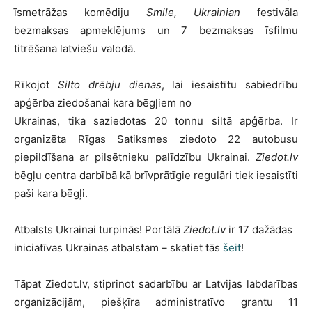
īsmetrāžas komēdiju
Smile, Ukrainian
festivāla
bezmaksas apmeklējums un 7 bezmaksas īsfilmu
titrēšana latviešu valodā.
Rīkojot
Silto drēbju dienas
, lai iesaistītu sabiedrību
apģērba ziedošanai kara bēgļiem no
Ukrainas, tika saziedotas 20 tonnu siltā apģērba. Ir
organizēta Rīgas Satiksmes ziedoto 22 autobusu
piepildīšana ar pilsētnieku palīdzību Ukrainai.
Ziedot.lv
bēgļu centra darbībā kā brīvprātīgie regulāri tiek iesaistīti
paši kara bēgļi.
Atbalsts Ukrainai turpinās! Portālā
Ziedot.lv
ir 17 dažādas
iniciatīvas Ukrainas atbalstam – skatiet tās
šeit
!
Tāpat Ziedot.lv, stiprinot sadarbību ar Latvijas labdarības
organizācijām, piešķīra administratīvo grantu 11