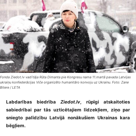
Fonda Ziedot.lv vadītāja Rūta Dimanta pie Kongresu nama 11.martā pavada Latvijas
ukraiņu konfederācijas Viče organizēto humanitāro konvoju uz Ukrainu. Foto: Zane
Bitere / LETA
Labdarības biedrība
Ziedot.lv
, rūpīgi atskaitoties
sabiedrībai par tās uzticētajiem līdzekļiem, ziņo par
sniegto palīdzību Latvijā nonākušiem Ukrainas kara
bēgļiem.