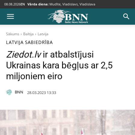
08.08.2026
EN
Vārda diena:
Mudīte, Vladislavs, Vladislava
Sākums
Baltija
Latvija
LATVIJA
SABIEDRĪBA
Ziedot.lv
ir atbalstījusi
Ukrainas kara bēgļus ar 2,5
miljoniem eiro
BNN
28.03.2023 13:33