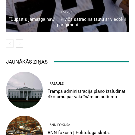
LATVIJA
“Dupsītis jāmazgā nav,” – Kivičs satracina tautu ar viedokli
par ģimeni
JAUNĀKĀS ZIŅAS
PASAULĒ
Trampa administrācija plāno izsludināt
rīkojumu par vakcīnām un autismu
BNN FOKUSĀ
BNN fokusā | Politologa skats: