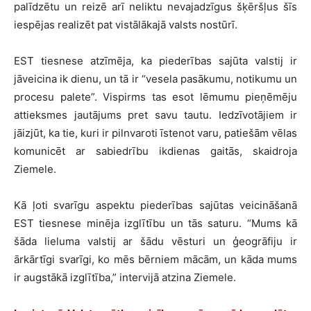
palīdzētu un reizē arī neliktu nevajadzīgus šķēršļus šīs
iespējas realizēt pat vistālākajā valsts nostūrī.
EST tiesnese atzīmēja, ka piederības sajūta valstij ir
jāveicina ik dienu, un tā ir “vesela pasākumu, notikumu un
procesu palete”. Vispirms tas esot lēmumu pieņēmēju
attieksmes jautājums pret savu tautu. Iedzīvotājiem ir
jāizjūt, ka tie, kuri ir pilnvaroti īstenot varu, patiešām vēlas
komunicēt ar sabiedrību ikdienas gaitās, skaidroja
Ziemele.
Kā ļoti svarīgu aspektu piederības sajūtas veicināšanā
EST tiesnese minēja izglītību un tās saturu. “Mums kā
šāda lieluma valstij ar šādu vēsturi un ģeogrāfiju ir
ārkārtīgi svarīgi, ko mēs bērniem mācām, un kāda mums
ir augstākā izglītība,” intervijā atzina Ziemele.