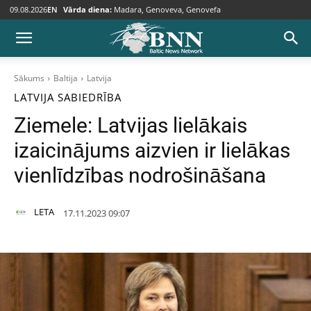
09.08.2026
EN
Vārda diena:
Madara, Genoveva, Genovefa
Sākums
Baltija
Latvija
LATVIJA
SABIEDRĪBA
Ziemele: Latvijas lielākais
izaicinājums aizvien ir lielākas
vienlīdzības nodrošināšana
LETA
17.11.2023 09:07