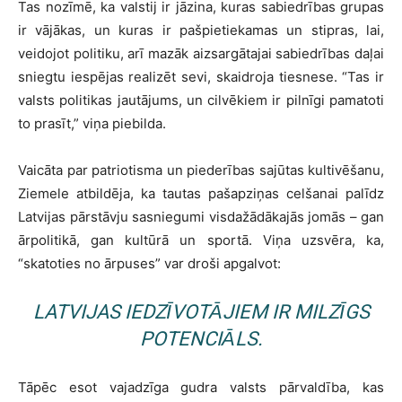
Tas nozīmē, ka valstij ir jāzina, kuras sabiedrības grupas
ir vājākas, un kuras ir pašpietiekamas un stipras, lai,
veidojot politiku, arī mazāk aizsargātajai sabiedrības daļai
sniegtu iespējas realizēt sevi, skaidroja tiesnese. “Tas ir
valsts politikas jautājums, un cilvēkiem ir pilnīgi pamatoti
to prasīt,” viņa piebilda.
Vaicāta par patriotisma un piederības sajūtas kultivēšanu,
Ziemele atbildēja, ka tautas pašapziņas celšanai palīdz
Latvijas pārstāvju sasniegumi visdažādākajās jomās – gan
ārpolitikā, gan kultūrā un sportā. Viņa uzsvēra, ka,
“skatoties no ārpuses” var droši apgalvot:
LATVIJAS IEDZĪVOTĀJIEM IR MILZĪGS
POTENCIĀLS.
Tāpēc esot vajadzīga gudra valsts pārvaldība, kas