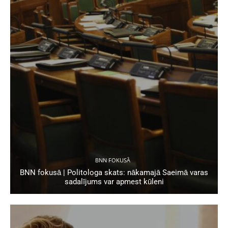
BNN FOKUSĀ
BNN fokusā | Politologa skats: nākamajā Saeimā varas
sadalījums var apmest kūleni