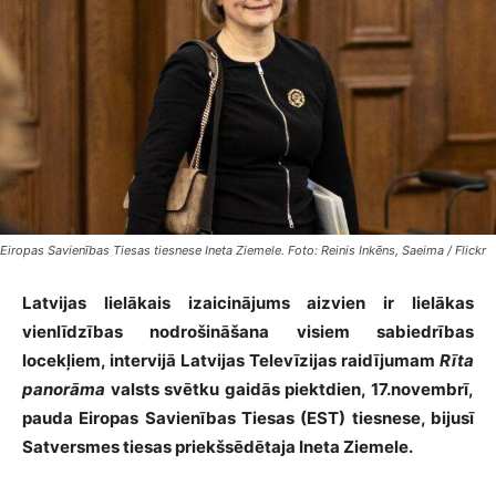
Eiropas Savienības Tiesas tiesnese Ineta Ziemele. Foto: Reinis Inkēns, Saeima / Flickr
Latvijas lielākais izaicinājums aizvien ir lielākas
vienlīdzības nodrošināšana visiem sabiedrības
locekļiem, intervijā Latvijas Televīzijas raidījumam
Rīta
panorāma
valsts svētku gaidās piektdien, 17.novembrī,
pauda Eiropas Savienības Tiesas (EST) tiesnese, bijusī
Satversmes tiesas priekšsēdētaja Ineta Ziemele.