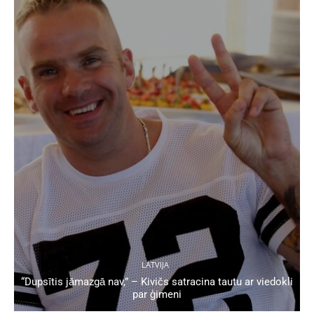
LATVIJA
“Dupsītis jāmazgā nav,” – Kivičs satracina tautu ar viedokli
par ģimeni