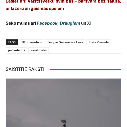
Lasiet arī:
Valstssvētku svinības – pārsvarā bez salūta,
ar lāzeru un gaismas spēlēm
Seko mums arī
Facebook
,
Draugiem
un
X
!
TAGS
18.novembris
Eiropas Savienības Tiesa
Ineta Ziemele
patriotisms
vienlīdzība
SAISTĪTIE RAKSTI