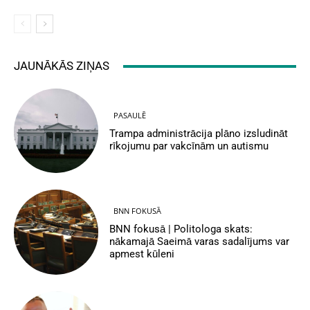
JAUNĀKĀS ZIŅAS
PASAULĒ
Trampa administrācija plāno izsludināt
rīkojumu par vakcīnām un autismu
BNN FOKUSĀ
BNN fokusā | Politologa skats:
nākamajā Saeimā varas sadalījums var
apmest kūleni