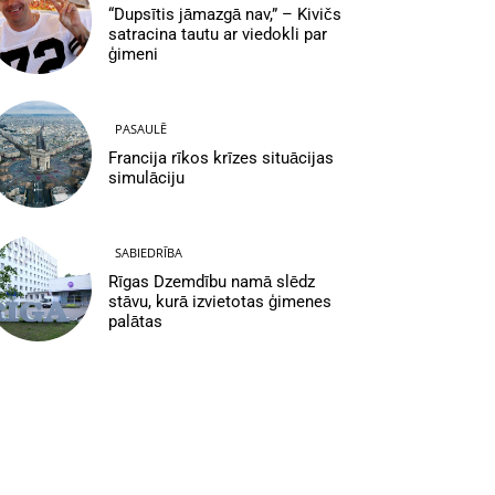
“Dupsītis jāmazgā nav,” – Kivičs
satracina tautu ar viedokli par
ģimeni
PASAULĒ
Francija rīkos krīzes situācijas
simulāciju
SABIEDRĪBA
Rīgas Dzemdību namā slēdz
stāvu, kurā izvietotas ģimenes
palātas