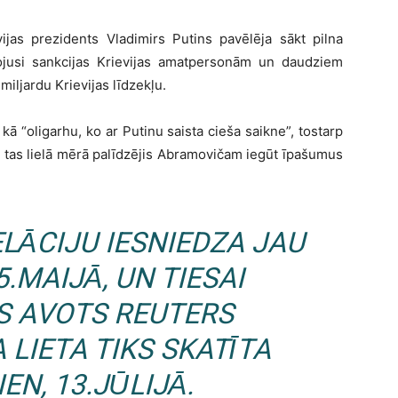
ijas prezidents Vladimirs Putins pavēlēja sākt pilna
jusi sankcijas Krievijas amatpersonām un daudziem
miljardu Krievijas līdzekļu.
 “oligarhu, ko ar Putinu saista cieša saikne”, tostarp
 un tas lielā mērā palīdzējis Abramovičam iegūt īpašumus
LĀCIJU IESNIEDZA JAU
.MAIJĀ, UN TIESAI
S AVOTS
REUTERS
 LIETA TIKS SKATĪTA
EN, 13.JŪLIJĀ.