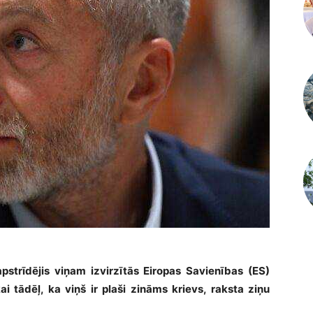
strīdējis viņam izvirzītās Eiropas Savienības (ES)
ai tādēļ, ka viņš ir plaši zināms krievs, raksta ziņu