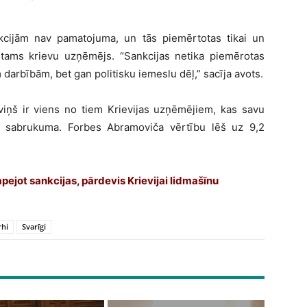
kcijām nav pamatojuma, un tās piemērtotas tikai un
īstams krievu uzņēmējs. “Sankcijas netika piemērotas
 darbībām, bet gan politisku iemeslu dēļ,” sacīja avots.
 viņš ir viens no tiem Krievijas uzņēmējiem, kas savu
 sabrukuma. Forbes Abramoviča vērtību lēš uz 9,2
pejot sankcijas, pārdevis Krievijai lidmašīnu
rhi
Svarīgi