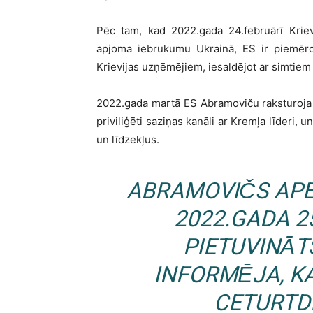
Pēc tam, kad 2022.gada 24.februārī Kriev
apjoma iebrukumu Ukrainā, ES ir piemēro
Krievijas uzņēmējiem, iesaldējot ar simtiem 
2022.gada martā ES Abramoviču raksturoja kā
priviliģēti saziņas kanāli ar Kremļa līderi,
un līdzekļus.
ABRAMOVIČS APE
2022.GADA 25
PIETUVINĀT
INFORMĒJA, KA
CETURTDI