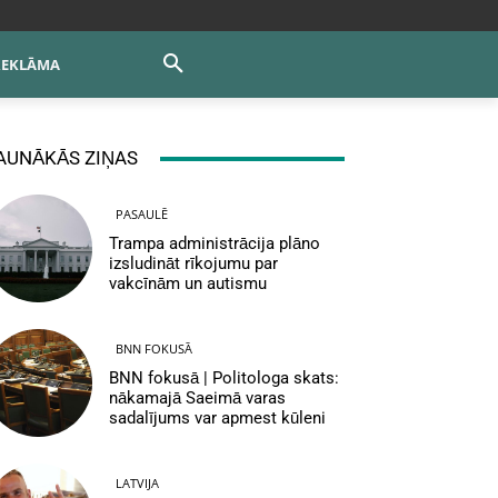
REKLĀMA
AUNĀKĀS ZIŅAS
PASAULĒ
Trampa administrācija plāno
izsludināt rīkojumu par
vakcīnām un autismu
BNN FOKUSĀ
BNN fokusā | Politologa skats:
nākamajā Saeimā varas
sadalījums var apmest kūleni
LATVIJA