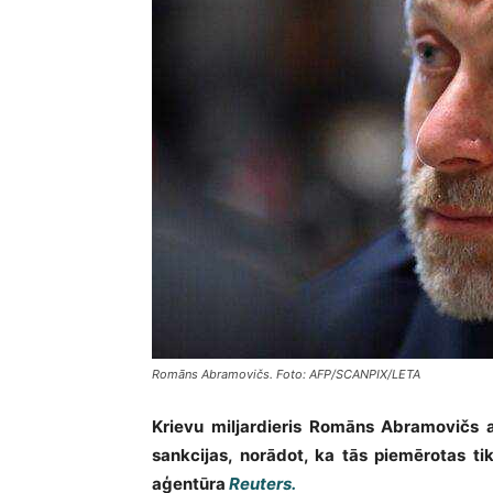
Romāns Abramovičs. Foto: AFP/SCANPIX/LETA
Krievu miljardieris Romāns Abramovičs ap
sankcijas, norādot, ka tās piemērotas tik
aģentūra
Reuters.