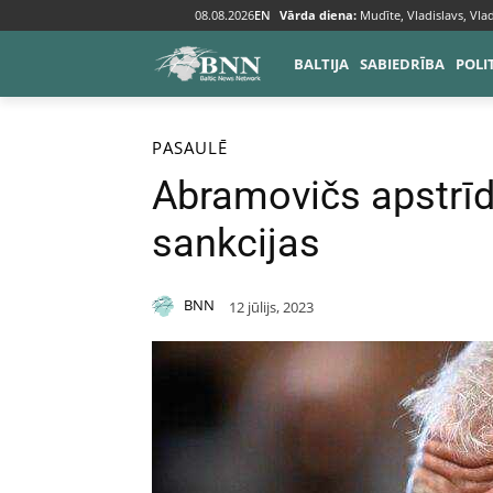
08.08.2026
EN
Vārda diena:
Mudīte, Vladislavs, Vlad
BALTIJA
SABIEDRĪBA
POLI
Sākums
Pasaulē
PASAULĒ
Abramovičs apstrīd
sankcijas
BNN
12 jūlijs, 2023