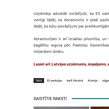
Uzņēmēja advokāti norādījuši, ka ES san
vienīgi tādēļ, ka Abramovičs ir plaši paz
tādēļ, ka būtu pierādījumi par pretlikumīgām
Abramovičam ir arī Izraēlas pilsonība, un
bagātību ieguva pēc Padomju Savienības
miljardiem dolāru.
Lasiet arī: Latvijas uzņēmums, iespējams, a
TAGS
ES sankcijas
karš Ukrainā
Krieivja
oliga
SAISTĪTIE RAKSTI