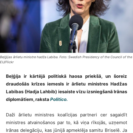
Beļģijas ārlietu ministre hadža Labiba. Foto: Swedish Presidency of the Council of the
EU/Flickr
Beļģija ir kārtējā politiskā haosa priekšā, un šoreiz
draudošās krīzes iemesls ir ārlietu ministres Hadžas
Labibas (Hadja Lahbib) iesaiste vīzu izsniegšanā Irānas
diplomātiem, raksta
Politico.
Daži ārlietu ministres koalīcijas partneri cer sagaidīt
ministres atvainošanos par to, kā viņa rīkojās, uzņemot
Irānas delegāciju, kas jūnijā apmeklēja samitu Briselē. Ja