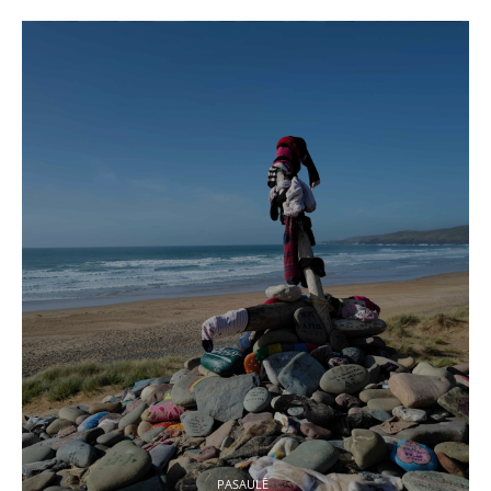
PASAULĒ