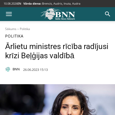
10.08.2026
EN
Vārda diena:
Brencis, Audris, Inuta, Audra
Sākums
Politika
POLITIKA
Ārlietu ministres rīcība radījusi
krīzi Beļģijas valdībā
BNN
26.06.2023 15:13