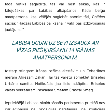
tāda netiks sagaidīta, tas var nest sekas, kas ir
tālejošākas par Labibas atkāpšanos. Kāda beļģu
amatpersona, kas vēlējās saglabāt anonimitāti,
Politico
sacīja: “Hadžas Labibas palikšana ir valdības izdzīvošanas
jautājums.”
LABIBA UGUNI UZ SEVI IZSAUCA AR
VĪZAS PIEŠĶIRŠANU 14 IRĀNAS
AMATPERSONĀM,
tostarp stingram Irānas režīma aizstāvim un Teherānas
mēram Alirezam Zakani, lai tās varētu apmeklēt Briseles
Urbāno samitu. Notikušais jau licis atkāpties Briseles
valsts sekretāram Paskālam Smetam (Pascal Smet).
Iepriekšējā Labibas skaidrošanās parlamenta priekšā nav
pārliecinājusi ne opozīcijas pārstāvjus, ne koalīcijas