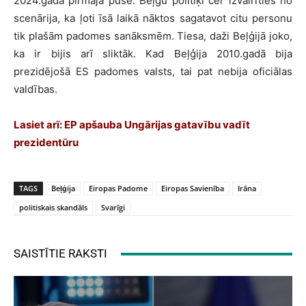
2024.gada pirmajā pusē. Beļģu politiķi cer izvairīties no
scenārija, ka ļoti īsā laikā nāktos sagatavot citu personu
tik plašām padomes sanāksmēm. Tiesa, daži Beļģijā joko,
ka ir bijis arī sliktāk. Kad Beļģija 2010.gadā bija
prezidējošā ES padomes valsts, tai pat nebija oficiālas
valdības.
Lasiet arī: EP apšauba Ungārijas gatavību vadīt
prezidentūru
TAGS
Beļģija
Eiropas Padome
Eiropas Savienība
Irāna
politiskais skandāls
Svarīgi
SAISTĪTIE RAKSTI