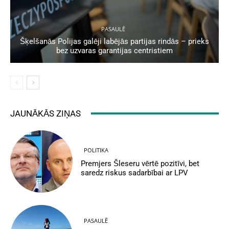
PASAULĒ
Šķelšanās Polijas galēji labējās partijas rindās – prieks
bez uzvaras garantijas centristiem
JAUNĀKĀS ZIŅAS
POLITIKA
Premjers Šleseru vērtē pozitīvi, bet
saredz riskus sadarbībai ar LPV
PASAULĒ