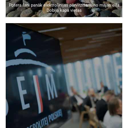
Potera fani panāk elektrolīnijas pārvirzīšanu no mājas elfa
Dobija kapa vietas