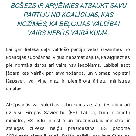
BOŠEZS IR APŅĒMIES ATSAUKT SAVU
PARTIJU NO KOALĪCIJAS, KAS
NOZĪMĒS, KA BEĻĢIJAS VALDĪBAI
VAIRS NEBŪS VAIRĀKUMA.
Lai gan lielākā daļa valdošo partiju vēlas izvairīties no
koalīcijas šūpošanas, viņus nepamet sajūta, ka atgriezties
pie normāla darba arī vairs nav iespējams. Labibai esot
jādara kas vairāk par atvainošanos, un vismaz nopietni
jāapsver, vai viņa maz ir piemērota ārlietu ministres
amatam.
Atkāpšanās vai valdības sabrukums atstātu iespaidu arī
uz visu Eiropas Savienību (ES). Labiba, kura ir ārlietu
ministre, ES lietu ministre un tirdzniecības ministre, ir
atslēgas cilvēks beļģu prezidēšanai ES padomē