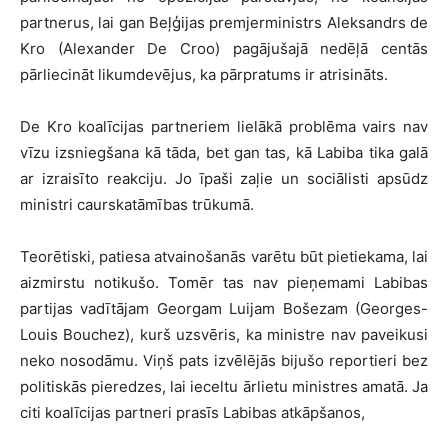
partnerus, lai gan Beļģijas premjerministrs Aleksandrs de
Kro (Alexander De Croo) pagājušajā nedēļā centās
pārliecināt likumdevējus, ka pārpratums ir atrisināts.
De Kro koalīcijas partneriem lielākā problēma vairs nav
vīzu izsniegšana kā tāda, bet gan tas, kā Labiba tika galā
ar izraisīto reakciju. Jo īpaši zaļie un sociālisti apsūdz
ministri caurskatāmības trūkumā.
Teorētiski, patiesa atvainošanās varētu būt pietiekama, lai
aizmirstu notikušo. Tomēr tas nav pieņemami Labibas
partijas vadītājam Georgam Luijam Bošezam (Georges-
Louis Bouchez), kurš uzsvēris, ka ministre nav paveikusi
neko nosodāmu. Viņš pats izvēlējās bijušo reportieri bez
politiskās pieredzes, lai ieceltu ārlietu ministres amatā. Ja
citi koalīcijas partneri prasīs Labibas atkāpšanos,