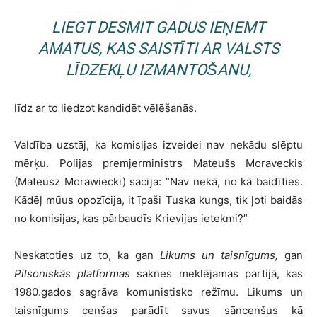
LIEGT DESMIT GADUS IEŅEMT
AMATUS, KAS SAISTĪTI AR VALSTS
LĪDZEKĻU IZMANTOŠANU,
līdz ar to liedzot kandidēt vēlēšanās.
Valdība uzstāj, ka komisijas izveidei nav nekādu slēptu
mērķu. Polijas premjerministrs Mateušs Moraveckis
(Mateusz Morawiecki) sacīja: “Nav nekā, no kā baidīties.
Kādēļ mūus opozīcija, it īpaši Tuska kungs, tik ļoti baidās
no komisijas, kas pārbaudīs Krievijas ietekmi?”
Neskatoties uz to, ka gan
Likums un taisnīgums,
gan
Pilsoniskās platformas
saknes meklējamas partijā, kas
1980.gados sagrāva komunistisko režīmu. Likums un
taisnīgums cenšas parādīt savus sāncenšus kā