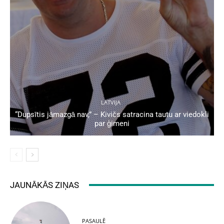
LATVIJA
“Dupsītis jāmazgā nav,” – Kivičs satracina tautu ar viedokli
par ģimeni
JAUNĀKĀS ZIŅAS
PASAULĒ