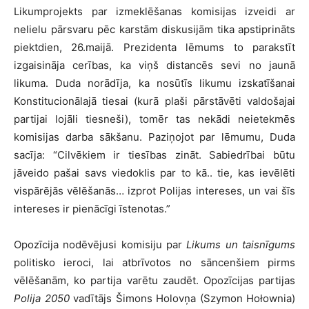
Likumprojekts par izmeklēšanas komisijas izveidi ar
nelielu pārsvaru pēc karstām diskusijām tika apstiprināts
piektdien, 26.maijā. Prezidenta lēmums to parakstīt
izgaisināja cerības, ka viņš distancēs sevi no jaunā
likuma. Duda norādīja, ka nosūtīs likumu izskatīšanai
Konstitucionālajā tiesai (kurā plaši pārstāvēti valdošajai
partijai lojāli tiesneši), tomēr tas nekādi neietekmēs
komisijas darba sākšanu. Paziņojot par lēmumu, Duda
sacīja: “Cilvēkiem ir tiesības zināt. Sabiedrībai būtu
jāveido pašai savs viedoklis par to kā.. tie, kas ievēlēti
vispārējās vēlēšanās… izprot Polijas intereses, un vai šīs
intereses ir pienācīgi īstenotas.”
Opozīcija nodēvējusi komisiju par
Likums un taisnīgums
politisko ieroci, lai atbrīvotos no sāncenšiem pirms
vēlēšanām, ko partija varētu zaudēt. Opozīcijas partijas
Polija 2050
vadītājs Šimons Holovņa (Szymon Hołownia)