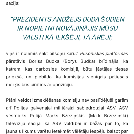
sacīja:
“PREZIDENTS ANDŽEJS DUDA ŠODIEN
IR NOPIETNI NOVĀJINĀJIS MŪSU
VALSTI KĀ IEKŠĒJI, TĀ ĀRĒJI;
viņš ir nolēmis sākt pilsoņu karu.”
Pilsoniskās platformas
pārstāvis Boriss Budka (Borys Budka) brīdinājis, ka
katram, kas darbosies komisijā, būtu jāstājas tiesas
priekšā, un piebilda, ka komisijas vienīgais patiesais
mērķis būs cīnīties ar opozīciju.
Plāni veidot izmeklēšanas komisiju nav paslīdējuši garām
arī Polijas galvenajai militārajai sabiedrotajai ASV. ASV
vēstnieks Polijā Marks Bžeziņskis (Mark Brzezinski)
televīzijā sacīja, ka ASV valdībai ir bažas par to, kā
jaunais likums varētu ietekmēt vēlētāju iespēju balsot par