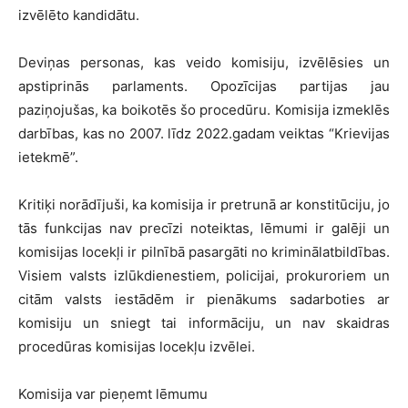
izvēlēto kandidātu.
Deviņas personas, kas veido komisiju, izvēlēsies un
apstiprinās parlaments. Opozīcijas partijas jau
paziņojušas, ka boikotēs šo procedūru. Komisija izmeklēs
darbības, kas no 2007. līdz 2022.gadam veiktas “Krievijas
ietekmē”.
Kritiķi norādījuši, ka komisija ir pretrunā ar konstitūciju, jo
tās funkcijas nav precīzi noteiktas, lēmumi ir galēji un
komisijas locekļi ir pilnībā pasargāti no kriminālatbildības.
Visiem valsts izlūkdienestiem, policijai, prokuroriem un
citām valsts iestādēm ir pienākums sadarboties ar
komisiju un sniegt tai informāciju, un nav skaidras
procedūras komisijas locekļu izvēlei.
Komisija var pieņemt lēmumu