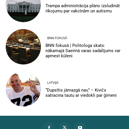
Trampa administrācija plāno izsludināt
rīkojumu par vakcīnām un autismu
BNN FOKUSĀ
BNN fokusā | Politologa skats:
nākamajā Saeimā varas sadalījums var
apmest kūleni
LATVIJA
“Dupsītis jāmazgā nav,” – Kivičs
satracina tautu ar viedokli par ģimeni