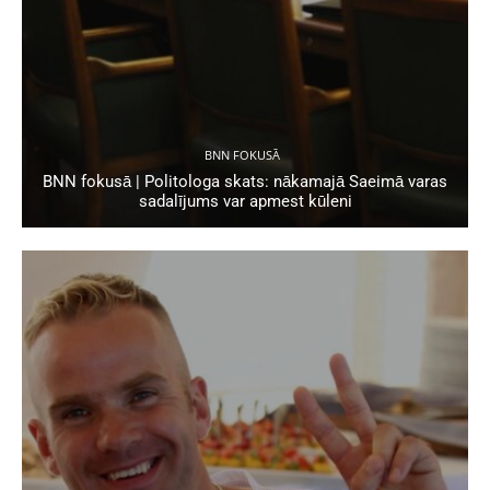
BNN FOKUSĀ
BNN fokusā | Politologa skats: nākamajā Saeimā varas
sadalījums var apmest kūleni