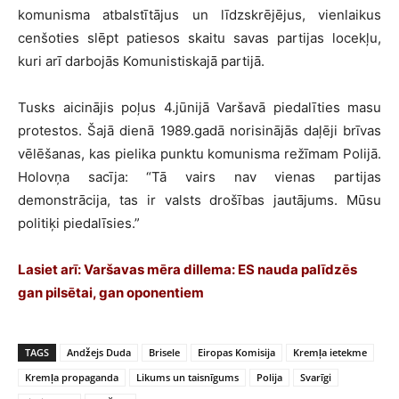
komunisma atbalstītājus un līdzskrējējus, vienlaikus
cenšoties slēpt patiesos skaitu savas partijas locekļu,
kuri arī darbojās Komunistiskajā partijā.
Tusks aicinājis poļus 4.jūnijā Varšavā piedalīties masu
protestos. Šajā dienā 1989.gadā norisinājās daļēji brīvas
vēlēšanas, kas pielika punktu komunisma režīmam Polijā.
Holovņa sacīja: “Tā vairs nav vienas partijas
demonstrācija, tas ir valsts drošības jautājums. Mūsu
politiķi piedalīsies.”
Lasiet arī: Varšavas mēra dillema: ES nauda palīdzēs
gan pilsētai, gan oponentiem
TAGS
Andžejs Duda
Brisele
Eiropas Komisija
Kremļa ietekme
Kremļa propaganda
Likums un taisnīgums
Polija
Svarīgi