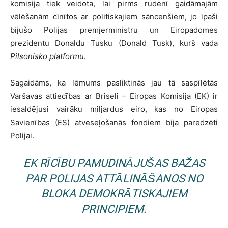
komisija tiek veidota, lai pirms rudenī gaidāmajām
vēlēšanām cīnītos ar politiskajiem sāncenšiem, jo īpaši
bijušo Polijas premjerministru un Eiropadomes
prezidentu Donaldu Tusku (Donald Tusk), kurš vada
Pilsonisko platformu.
Sagaidāms, ka lēmums pasliktinās jau tā saspīlētās
Varšavas attiecības ar Briseli – Eiropas Komisija (EK) ir
iesaldējusi vairāku miljardus eiro, kas no Eiropas
Savienības (ES) atveseļošanās fondiem bija paredzēti
Polijai.
EK RĪCĪBU PAMUDINĀJUŠAS BAŽAS
PAR POLIJAS ATTĀLINĀŠANOS NO
BLOKA DEMOKRĀTISKAJIEM
PRINCIPIEM.