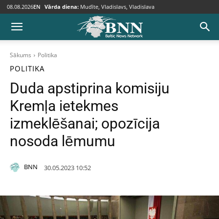
08.08.2026
EN
Vārda diena:
Mudīte, Vladislavs, Vladislava
Sākums
Politika
POLITIKA
Duda apstiprina komisiju
Kremļa ietekmes
izmeklēšanai; opozīcija
nosoda lēmumu
BNN
30.05.2023 10:52