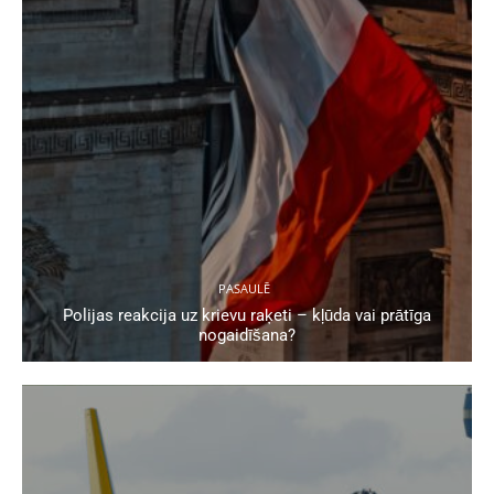
PASAULĒ
Polijas reakcija uz krievu raķeti – kļūda vai prātīga
nogaidīšana?