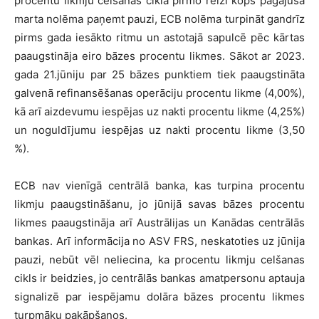
procentu likmju celšanas ciklā pirmo reizi kopš pagājušā
marta nolēma paņemt pauzi, ECB nolēma turpināt gandrīz
pirms gada iesākto ritmu un astotajā sapulcē pēc kārtas
paaugstināja eiro bāzes procentu likmes. Sākot ar 2023.
gada 21.jūniju par 25 bāzes punktiem tiek paaugstināta
galvenā refinansēšanas operāciju procentu likme (4,00%),
kā arī aizdevumu iespējas uz nakti procentu likme (4,25%)
un noguldījumu iespējas uz nakti procentu likme (3,50
%).
ECB nav vienīgā centrālā banka, kas turpina procentu
likmju paaugstināšanu, jo jūnijā savas bāzes procentu
likmes paaugstināja arī Austrālijas un Kanādas centrālās
bankas. Arī informācija no ASV FRS, neskatoties uz jūnija
pauzi, nebūt vēl neliecina, ka procentu likmju celšanas
cikls ir beidzies, jo centrālās bankas amatpersonu aptauja
signalizē par iespējamu dolāra bāzes procentu likmes
turpmāku pakāpšanos.