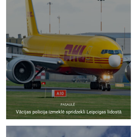
PASAULĒ
Vācijas policija izmeklē spridzekli Leipcigas lidostā