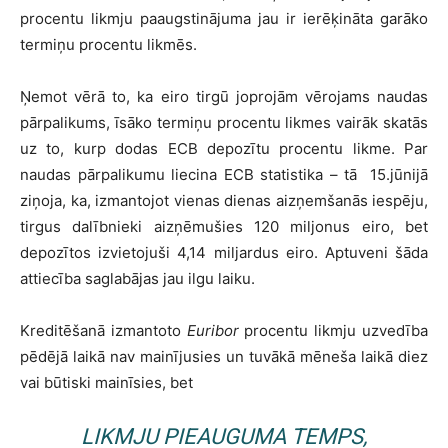
procentu likmju paaugstinājuma jau ir ierēķināta garāko
termiņu procentu likmēs.
Ņemot vērā to, ka eiro tirgū joprojām vērojams naudas
pārpalikums, īsāko termiņu procentu likmes vairāk skatās
uz to, kurp dodas ECB depozītu procentu likme. Par
naudas pārpalikumu liecina ECB statistika – tā 15.jūnijā
ziņoja, ka, izmantojot vienas dienas aizņemšanās iespēju,
tirgus dalībnieki aizņēmušies 120 miljonus eiro, bet
depozītos izvietojuši 4,14 miljardus eiro. Aptuveni šāda
attiecība saglabājas jau ilgu laiku.
Kreditēšanā izmantoto
Euribor
procentu likmju uzvedība
pēdējā laikā nav mainījusies un tuvākā mēneša laikā diez
vai būtiski mainīsies, bet
LIKMJU PIEAUGUMA TEMPS,