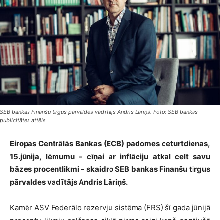
SEB bankas Finanšu tirgus pārvaldes vadītājs Andris Lāriņš. Foto: SEB bankas
publicitātes attēls
Eiropas Centrālās Bankas (ECB) padomes ceturtdienas,
15.jūnija, lēmumu – cīņai ar inflāciju atkal celt savu
bāzes procentlikmi – skaidro SEB bankas Finanšu tirgus
pārvaldes vadītājs Andris Lāriņš.
Kamēr ASV Federālo rezervju sistēma (FRS) šī gada jūnijā