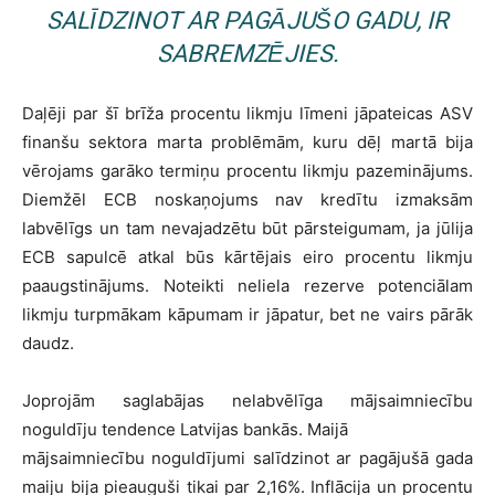
SALĪDZINOT AR PAGĀJUŠO GADU, IR
SABREMZĒJIES.
Daļēji par šī brīža procentu likmju līmeni jāpateicas ASV
finanšu sektora marta problēmām, kuru dēļ martā bija
vērojams garāko termiņu procentu likmju pazeminājums.
Diemžēl ECB noskaņojums nav kredītu izmaksām
labvēlīgs un tam nevajadzētu būt pārsteigumam, ja jūlija
ECB sapulcē atkal būs kārtējais eiro procentu likmju
paaugstinājums. Noteikti neliela rezerve potenciālam
likmju turpmākam kāpumam ir jāpatur, bet ne vairs pārāk
daudz.
Joprojām saglabājas nelabvēlīga mājsaimniecību
noguldīju tendence Latvijas bankās. Maijā
mājsaimniecību noguldījumi salīdzinot ar pagājušā gada
maiju bija pieauguši tikai par 2,16%. Inflācija un procentu