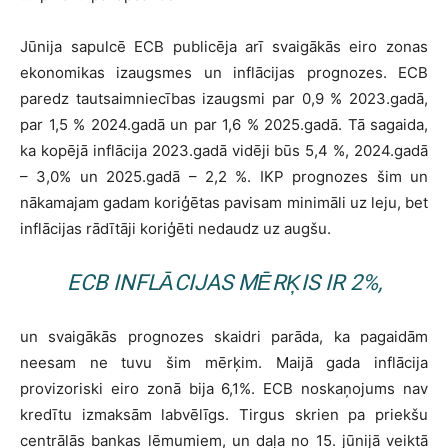
Jūnija sapulcē ECB publicēja arī svaigākās eiro zonas
ekonomikas izaugsmes un inflācijas prognozes. ECB
paredz tautsaimniecības izaugsmi par 0,9 % 2023.gadā,
par 1,5 % 2024.gadā un par 1,6 % 2025.gadā. Tā sagaida,
ka kopējā inflācija 2023.gadā vidēji būs 5,4 %, 2024.gadā
– 3,0% un 2025.gadā – 2,2 %. IKP prognozes šim un
nākamajam gadam koriģētas pavisam minimāli uz leju, bet
inflācijas rādītāji koriģēti nedaudz uz augšu.
ECB INFLĀCIJAS MĒRĶIS IR 2%,
un svaigākās prognozes skaidri parāda, ka pagaidām
neesam ne tuvu šim mērķim. Maijā gada inflācija
provizoriski eiro zonā bija 6,1%. ECB noskaņojums nav
kredītu izmaksām labvēlīgs. Tirgus skrien pa priekšu
centrālās bankas lēmumiem, un daļa no 15. jūnijā veiktā