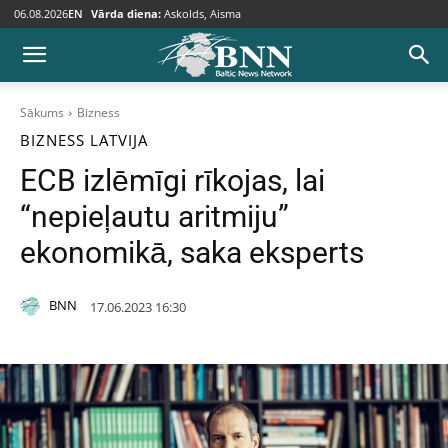
06.08.2026
EN
Vārda diena:
Askolds, Aisma
Sākums
Bizness
BIZNESS
LATVIJA
ECB izlēmīgi rīkojas, lai
“nepieļautu aritmiju”
ekonomikā, saka eksperts
BNN
17.06.2023 16:30