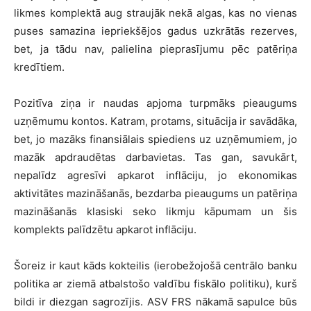
likmes komplektā aug straujāk nekā algas, kas no vienas
puses samazina iepriekšējos gadus uzkrātās rezerves,
bet, ja tādu nav, palielina pieprasījumu pēc patēriņa
kredītiem.
Pozitīva ziņa ir naudas apjoma turpmāks pieaugums
uzņēmumu kontos. Katram, protams, situācija ir savādāka,
bet, jo mazāks finansiālais spiediens uz uzņēmumiem, jo
mazāk apdraudētas darbavietas. Tas gan, savukārt,
nepalīdz agresīvi apkarot inflāciju, jo ekonomikas
aktivitātes mazināšanās, bezdarba pieaugums un patēriņa
mazināšanās klasiski seko likmju kāpumam un šis
komplekts palīdzētu apkarot inflāciju.
Šoreiz ir kaut kāds kokteilis (ierobežojošā centrālo banku
politika ar ziemā atbalstošo valdību fiskālo politiku), kurš
bildi ir diezgan sagrozījis. ASV FRS nākamā sapulce būs