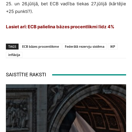
25. un 26.jūlijā, bet ECB vadība tiekas 27.jūlijā (kārtējie
+25 punkti?).
Lasiet arī:
ECB palielina bāzes procentlikmi līdz 4%
TAGS
ECB bāzes procentlikme
Federālā rezervju sistēma
IKP
inflācija
SAISTĪTIE RAKSTI