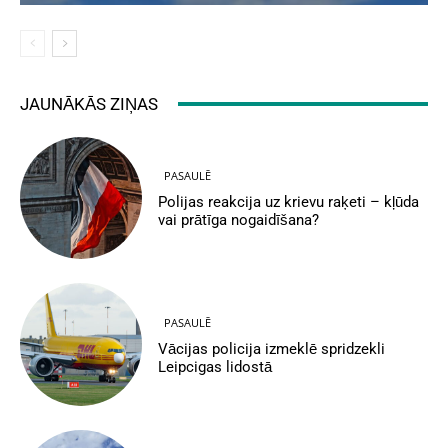
JAUNĀKĀS ZIŅAS
PASAULĒ
Polijas reakcija uz krievu raķeti – kļūda
vai prātīga nogaidīšana?
PASAULĒ
Vācijas policija izmeklē spridzekli
Leipcigas lidostā