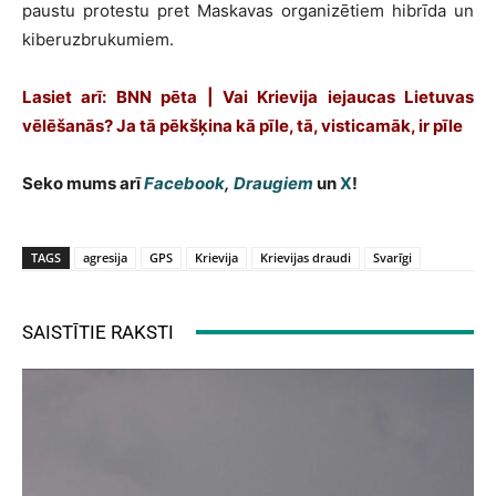
paustu protestu pret Maskavas organizētiem hibrīda un
kiberuzbrukumiem.
Lasiet arī: BNN pēta | Vai Krievija iejaucas Lietuvas
vēlēšanās? Ja tā pēkšķina kā pīle, tā, visticamāk, ir pīle
Seko mums arī
Facebook
,
Draugiem
un
X
!
TAGS
agresija
GPS
Krievija
Krievijas draudi
Svarīgi
SAISTĪTIE RAKSTI