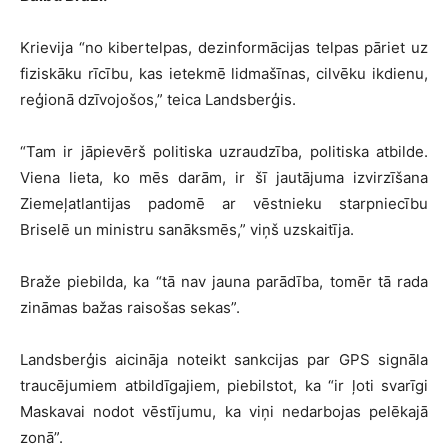
Krievija “no kibertelpas, dezinformācijas telpas pāriet uz
fiziskāku rīcību, kas ietekmē lidmašīnas, cilvēku ikdienu,
reģionā dzīvojošos,” teica Landsberģis.
“Tam ir jāpievērš politiska uzraudzība, politiska atbilde.
Viena lieta, ko mēs darām, ir šī jautājuma izvirzīšana
Ziemeļatlantijas padomē ar vēstnieku starpniecību
Briselē un ministru sanāksmēs,” viņš uzskaitīja.
Braže piebilda, ka “tā nav jauna parādība, tomēr tā rada
zināmas bažas raisošas sekas”.
Landsberģis aicināja noteikt sankcijas par GPS signāla
traucējumiem atbildīgajiem, piebilstot, ka “ir ļoti svarīgi
Maskavai nodot vēstījumu, ka viņi nedarbojas pelēkajā
zonā”.