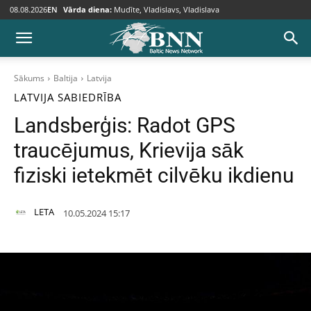
08.08.2026
EN
Vārda diena:
Mudīte, Vladislavs, Vladislava
Sākums
Baltija
Latvija
LATVIJA
SABIEDRĪBA
Landsberģis: Radot GPS
traucējumus, Krievija sāk
fiziski ietekmēt cilvēku ikdienu
LETA
10.05.2024 15:17