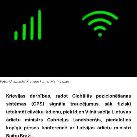
Foto: Unsplash/ Praveen kumar Mathivanan
Krievijas darbības, radot Globālās pozicionēšanas
sistēmas (GPS) signāla traucējumus, sāk fiziski
ietekmēt cilvēku ikdienu, piektdien Viļņā sacīja Lietuvas
ārlietu ministrs Gabrieļus Landsberģis, piedaloties
kopīgā preses konferencē ar Latvijas ārlietu ministri
Baibu Braži.