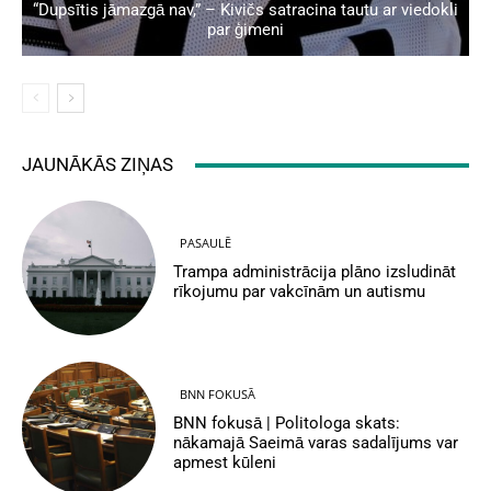
“Dupsītis jāmazgā nav,” – Kivičs satracina tautu ar viedokli
par ģimeni
JAUNĀKĀS ZIŅAS
PASAULĒ
Trampa administrācija plāno izsludināt
rīkojumu par vakcīnām un autismu
BNN FOKUSĀ
BNN fokusā | Politologa skats:
nākamajā Saeimā varas sadalījums var
apmest kūleni