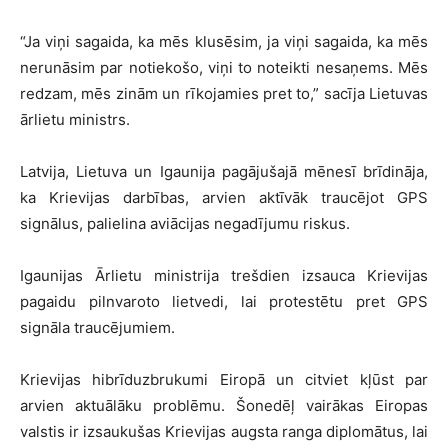
“Ja viņi sagaida, ka mēs klusēsim, ja viņi sagaida, ka mēs
nerunāsim par notiekošo, viņi to noteikti nesaņems. Mēs
redzam, mēs zinām un rīkojamies pret to,” sacīja Lietuvas
ārlietu ministrs.
Latvija, Lietuva un Igaunija pagājušajā mēnesī brīdināja,
ka Krievijas darbības, arvien aktīvāk traucējot GPS
signālus, palielina aviācijas negadījumu riskus.
Igaunijas Ārlietu ministrija trešdien izsauca Krievijas
pagaidu pilnvaroto lietvedi, lai protestētu pret GPS
signāla traucējumiem.
Krievijas hibrīduzbrukumi Eiropā un citviet kļūst par
arvien aktuālāku problēmu. Šonedēļ vairākas Eiropas
valstis ir izsaukušas Krievijas augsta ranga diplomātus, lai