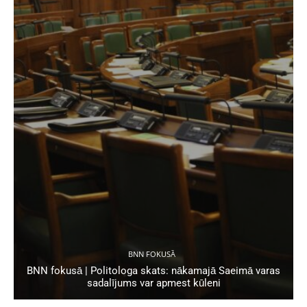
BNN FOKUSĀ
BNN fokusā | Politologa skats: nākamajā Saeimā varas
sadalījums var apmest kūleni