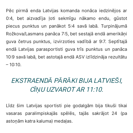
Pēc pirmā enda Latvijas komanda nonāca iedzinējos ar
0:4, bet aizvadīja ļoti sekmīgu nākamo endu, gūstot
piecus punktus un panākot 5:4 savā labā. Turpinājumā
Rožkova/Lasmans panāca 7:5, bet sestajā endā amerikāņi
guva četrus punktus, izvirzoties vadībā ar 9:7. Septītajā
endā Latvijas parasportisti guva trīs punktus un panāca
10:9 savā labā, bet astotajā endā ASV izlīdzināja rezultātu
– 10:10.
EKSTRAENDĀ PĀRĀKI BIJA LATVIEŠI,
CĪŅU UZVAROT AR 11:10.
Līdz šim Latvijas sportisti pie godalgām bija tikuši tikai
vasaras paralimpiskajās spēlēs, tajās sakrājot 24 (pa
astoņām katra kaluma) medaļas.