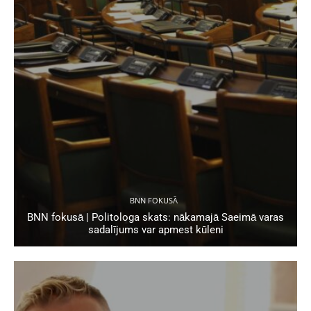
BNN FOKUSĀ
BNN fokusā | Politologa skats: nākamajā Saeimā varas
sadalījums var apmest kūleni