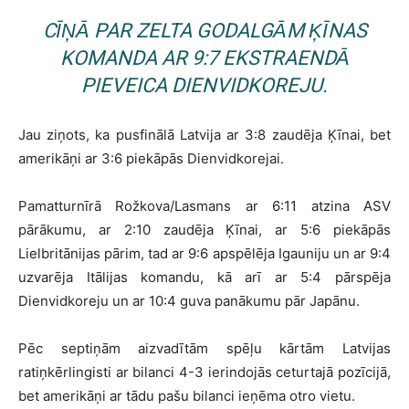
CĪŅĀ PAR ZELTA GODALGĀM ĶĪNAS
KOMANDA AR 9:7 EKSTRAENDĀ
PIEVEICA DIENVIDKOREJU.
Jau ziņots, ka pusfinālā Latvija ar 3:8 zaudēja Ķīnai, bet
amerikāņi ar 3:6 piekāpās Dienvidkorejai.
Pamatturnīrā Rožkova/Lasmans ar 6:11 atzina ASV
pārākumu, ar 2:10 zaudēja Ķīnai, ar 5:6 piekāpās
Lielbritānijas pārim, tad ar 9:6 apspēlēja Igauniju un ar 9:4
uzvarēja Itālijas komandu, kā arī ar 5:4 pārspēja
Dienvidkoreju un ar 10:4 guva panākumu pār Japānu.
Pēc septiņām aizvadītām spēļu kārtām Latvijas
ratiņkērlingisti ar bilanci 4-3 ierindojās ceturtajā pozīcijā,
bet amerikāņi ar tādu pašu bilanci ieņēma otro vietu.