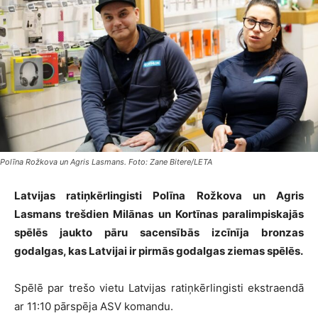
Polīna Rožkova un Agris Lasmans. Foto: Zane Bitere/LETA
Latvijas ratiņkērlingisti Polīna Rožkova un Agris
Lasmans trešdien Milānas un Kortīnas paralimpiskajās
spēlēs jaukto pāru sacensībās izcīnīja bronzas
godalgas, kas Latvijai ir pirmās godalgas ziemas spēlēs.
Spēlē par trešo vietu Latvijas ratiņkērlingisti ekstraendā
ar 11:10 pārspēja ASV komandu.