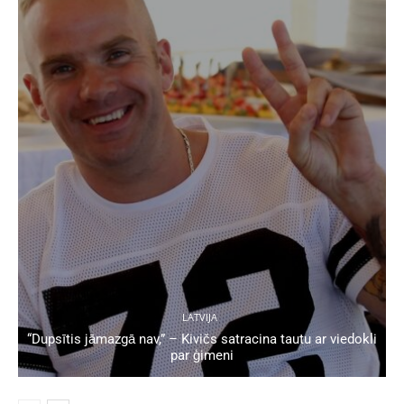
LATVIJA
“Dupsītis jāmazgā nav,” – Kivičs satracina tautu ar viedokli
par ģimeni