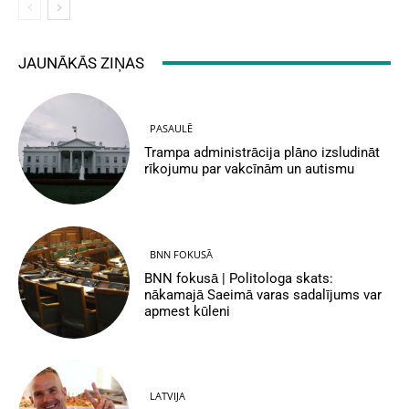
JAUNĀKĀS ZIŅAS
PASAULĒ
Trampa administrācija plāno izsludināt
rīkojumu par vakcīnām un autismu
BNN FOKUSĀ
BNN fokusā | Politologa skats:
nākamajā Saeimā varas sadalījums var
apmest kūleni
LATVIJA