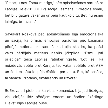
“Emociju nav. Esmu mierīgs,” pēc apbalvošanas sarunā ar
Latvijas Televīziju (LTV) sacīja Lasmans. “Priecīgs esmu,
bet biju gatavs vakar un gribēju kaut ko citu. Bet, nu esmu
laimīgs, bronza ir.”
Savukārt Rožkova pēc apbalvošanas bija emocionālāka
un sacīja, ka pirmās emocijas parādījās pēc Lasmaņa
pēdējā metiena ekstraendā, kad bija skaidrs, ka pašai
vairs pēdējais metiens nebūs jāizpilda. “Esmu ļoti
priecīga,” teica Latvijas ratiņkērlingiste. “Ļoti žēl, ka
neizdevās spēle pret Koreju, tad vakar spēlētu pret ASV
un šodien būtu iespēja cīnīties par zeltu. Bet, kā sanāca,
tā sanāca. Protams, ekstarends un uzvara.”
Rožkova arī piebilda, ka visas komandas bija ļoti līdzīgas,
visi cīnījās līdz pēdējam endam un šodien “kērlinga
Dievs” bijis Latvijas pusē.