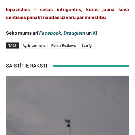
Iepazīsties – sešas intrigantes, kuras jaunā šovā
centīsies panākt naudas uzvaru pār mīlestību
Seko mums arī
Facebook
,
Draugiem
un
X
!
TAGS
Agris Lasmans
Poļina Rožkova
Svarīgi
SAISTĪTIE RAKSTI