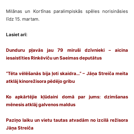
Milānas un Kortīnas paralimpiskās spēles norisināsies
līdz 15. martam.
Lasiet arī:
Dunduru pļavās jau 79 miruši dzīvnieki – aicina
iesaistīties Rinkēviču un Saeimas deputātus
“Tēta vēlēšanās bija ļoti skaidra…” – Jāņa Streiča meita
atklāj kinorežisora pēdējo gribu
Ko apkārtējie kļūdaini domā par jums: dzimšanas
mēnesis atklāj galvenos maldus
Paziņo laiku un vietu tautas atvadām no izcilā režisora
Jāņa Streiča