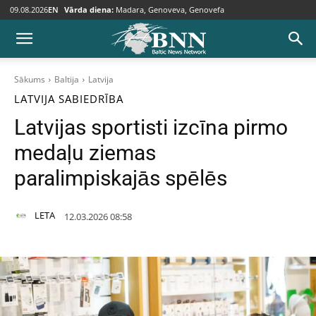
09.08.2026
EN
Vārda diena:
Madara, Genoveva, Genovefa
Sākums
Baltija
Latvija
LATVIJA
SABIEDRĪBA
Latvijas sportisti izcīna pirmo
medaļu ziemas
paralimpiskajās spēlēs
LETA
12.03.2026 08:58