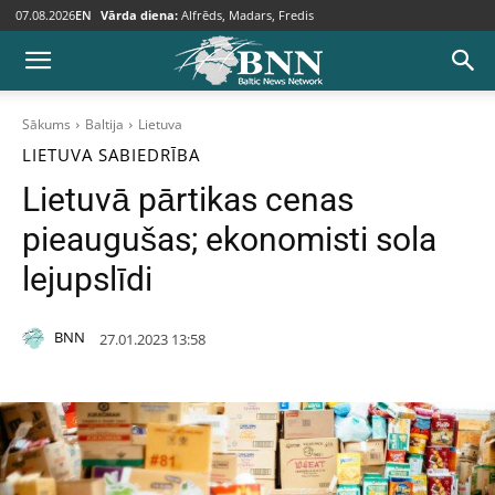
07.08.2026
EN
Vārda diena:
Alfrēds, Madars, Fredis
Sākums
Baltija
Lietuva
LIETUVA
SABIEDRĪBA
Lietuvā pārtikas cenas
pieaugušas; ekonomisti sola
lejupslīdi
BNN
27.01.2023 13:58