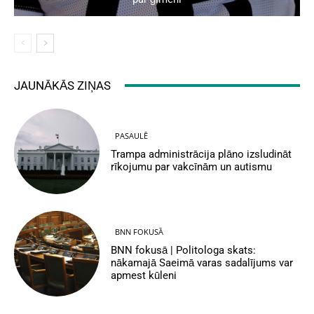
JAUNĀKĀS ZIŅAS
PASAULĒ
Trampa administrācija plāno izsludināt
rīkojumu par vakcīnām un autismu
BNN FOKUSĀ
BNN fokusā | Politologa skats:
nākamajā Saeimā varas sadalījums var
apmest kūleni