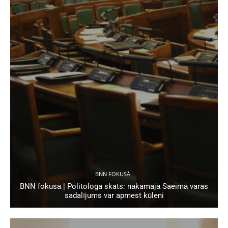
BNN FOKUSĀ
BNN fokusā | Politologa skats: nākamajā Saeimā varas
sadalījums var apmest kūleni