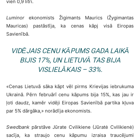
vien 0,9 litri.
Luminor
ekonomists Žigimants Maurics (Žygimantas
Mauricas) pastāstīja, ka cenas kāpj visā Eiropas
Savienībā.
VIDĒJAIS CENU KĀPUMS GADA LAIKĀ
BIJIS 17%, UN LIETUVĀ TAS BIJA
VISLIELĀKAIS – 33%.
«Cenas Lietuvā sāka kāpt vēl pirms Krievijas iebrukuma
Ukrainā. Pērn februārī cenu kāpums bija 15%, kas jau ir
ļoti daudz, kamēr vidēji Eiropas Savienībā partika kļuva
par 5% dārgāka,» norādīja ekonomists.
Swedbank
pārstāve Jūrate Cvilikiene (Jūratė Cvilikienė)
sacīja, ka straujo cenu kāpumu izraisa traucējumi