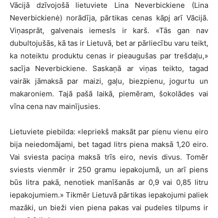
Vācijā dzīvojošā lietuviete Lina Neverbickiene (Lina
Neverbickienė) norādīja, pārtikas cenas kāpj arī Vācijā.
Viņasprāt, galvenais iemesls ir karš. «Tās gan nav
dubultojušās, kā tas ir Lietuvā, bet ar pārliecību varu teikt,
ka noteiktu produktu cenas ir pieaugušas par trešdaļu,»
sacīja Neverbickiene. Saskaņā ar viņas teikto, tagad
vairāk jāmaksā par maizi, gaļu, biezpienu, jogurtu un
makaroniem. Tajā pašā laikā, piemēram, šokolādes vai
vīna cena nav mainījusies.
Lietuviete piebilda: «Iepriekš maksāt par pienu vienu eiro
bija neiedomājami, bet tagad litrs piena maksā 1,20 eiro.
Vai sviesta paciņa maksā trīs eiro, nevis divus. Tomēr
sviests vienmēr ir 250 gramu iepakojumā, un arī piens
būs litra pakā, nenotiek manīšanās ar 0,9 vai 0,85 litru
iepakojumiem.» Tikmēr Lietuvā pārtikas iepakojumi paliek
mazāki, un bieži vien piena pakas vai pudeles tilpums ir