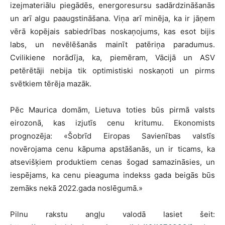
izejmateriālu piegādēs, energoresursu sadārdzināšanās
un arī algu paaugstināšana. Viņa arī minēja, ka ir jāņem
vērā kopējais sabiedrības noskaņojums, kas esot bijis
labs, un nevēlēšanās mainīt patēriņa paradumus.
Cvilikiene norādīja, ka, piemēram, Vācijā un ASV
petērētāji nebija tik optimistiski noskaņoti un pirms
svētkiem tērēja mazāk.
Pēc Maurica domām, Lietuva toties būs pirmā valsts
eirozonā, kas izjutīs cenu kritumu. Ekonomists
prognozēja: «Šobrīd Eiropas Savienības valstīs
novērojama cenu kāpuma apstāšanās, un ir ticams, ka
atsevišķiem produktiem cenas šogad samazināsies, un
iespējams, ka cenu pieaguma indekss gada beigās būs
zemāks nekā 2022.gada noslēgumā.»
Pilnu rakstu angļu valodā lasiet šeit: