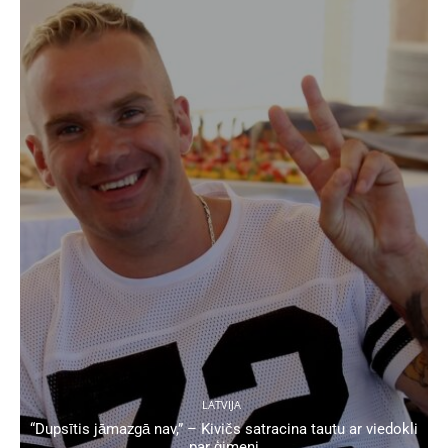
LATVIJA
“Dupsītis jāmazgā nav,” – Kivičs satracina tautu ar viedokli
par ģimeni