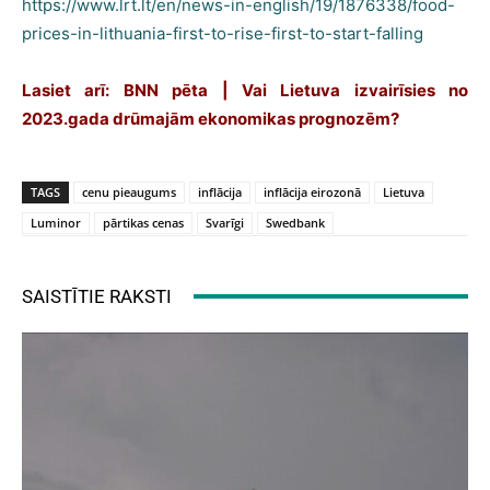
https://www.lrt.lt/en/news-in-english/19/1876338/food-
prices-in-lithuania-first-to-rise-first-to-start-falling
Lasiet arī: BNN pēta | Vai Lietuva izvairīsies no
2023.gada drūmajām ekonomikas prognozēm?
TAGS
cenu pieaugums
inflācija
inflācija eirozonā
Lietuva
Luminor
pārtikas cenas
Svarīgi
Swedbank
SAISTĪTIE RAKSTI