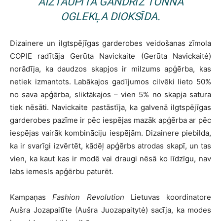
AIZTAUPĪTA GANDRĪZ TONNA
OGLEKĻA DIOKSĪDA.
Dizainere un ilgtspējīgas garderobes veidošanas zīmola
COPIE radītāja Gerūta Navickaite (Gerūta Navickaitė)
norādīja, ka daudzos skapjos ir milzums apģērba, kas
netiek izmantots. Labākajos gadījumos cilvēki lieto 50%
no sava apģērba, sliktākajos – vien 5% no skapja satura
tiek nēsāti. Navickaite pastāstīja, ka galvenā ilgtspējīgas
garderobes pazīme ir pēc iespējas mazāk apģērba ar pēc
iespējas vairāk kombināciju iespējām. Dizainere piebilda,
ka ir svarīgi izvērtēt, kādēļ apģērbs atrodas skapī, un tas
vien, ka kaut kas ir modē vai draugi nēsā ko līdzīgu, nav
labs iemesls apģērbu paturēt.
Kampaņas
Fashion Revolution
Lietuvas koordinatore
Aušra Jozapaitīte (Aušra Juozapaitytė) sacīja, ka modes