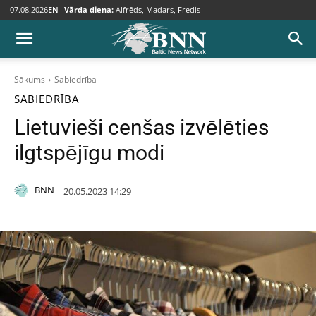
07.08.2026
EN
Vārda diena:
Alfrēds, Madars, Fredis
Sākums
Sabiedrība
SABIEDRĪBA
Lietuvieši cenšas izvēlēties
ilgtspējīgu modi
BNN
20.05.2023 14:29