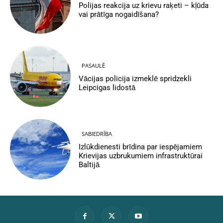
Polijas reakcija uz krievu raķeti – kļūda
vai prātīga nogaidīšana?
PASAULĒ
Vācijas policija izmeklē spridzekli
Leipcigas lidostā
SABIEDRĪBA
Izlūkdienesti brīdina par iespējamiem
Krievijas uzbrukumiem infrastruktūrai
Baltijā