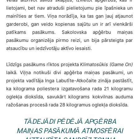
lietojami, bet nav atraduši pielietojumu pie īpašnieka un
mainīties ar tiem. Viņa norādīja, ka tas gan ļauj atjaunot
garderobi, gan veido kopienas sajūtu un ir arī vienkārši
patīkams pasākums. Sakolovska apģērbu maiņas
pasākumu organizēja pirmo reizi, un bija pārsteigta par
atsaucību un iedzīvotāju aktīvo iesaisti.
Līdzīgs pasākums rīktos projekta
Klimatosūkis (Game On)
laikā. Viļņa notikuši divi apģērba maiņas pasākumi, un
projekta vadītāja Inga Labutīte-Atkočaite zināja pastāstīt,
ka kilograma poliestera izgatavošana rada 21 kilogramu
oglekļa dioksīda, savukārt kilograms kokvilnas auduma
ražošanas procesā rada 28 kilogramus oglekļa dioksīda.
TĀDEJĀDI PĒDĒJĀ APĢĒRBA
MAIŅAS PASĀKUMĀ ATMOSFĒRAI