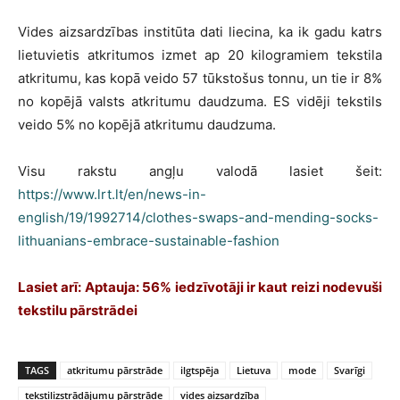
Vides aizsardzības institūta dati liecina, ka ik gadu katrs
lietuvietis atkritumos izmet ap 20 kilogramiem tekstila
atkritumu, kas kopā veido 57 tūkstošus tonnu, un tie ir 8%
no kopējā valsts atkritumu daudzuma. ES vidēji tekstils
veido 5% no kopējā atkritumu daudzuma.
Visu rakstu angļu valodā lasiet šeit:
https://www.lrt.lt/en/news-in-
english/19/1992714/clothes-swaps-and-mending-socks-
lithuanians-embrace-sustainable-fashion
Lasiet arī: Aptauja: 56% iedzīvotāji ir kaut reizi nodevuši
tekstilu pārstrādei
TAGS
atkritumu pārstrāde
ilgtspēja
Lietuva
mode
Svarīgi
tekstilizstrādājumu pārstrāde
vides aizsardzība