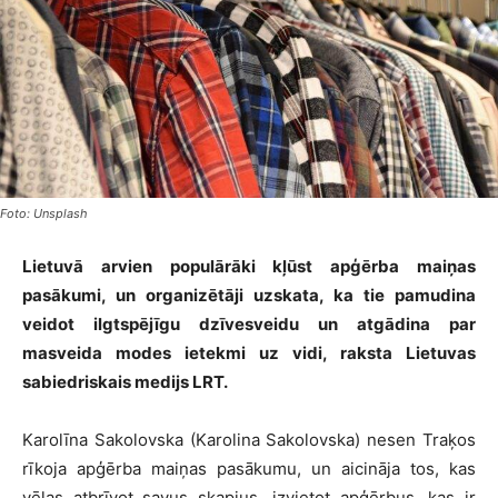
Foto: Unsplash
Lietuvā arvien populārāki kļūst apģērba maiņas
pasākumi, un organizētāji uzskata, ka tie pamudina
veidot ilgtspējīgu dzīvesveidu un atgādina par
masveida modes ietekmi uz vidi, raksta Lietuvas
sabiedriskais medijs LRT.
Karolīna Sakolovska (Karolina Sakolovska) nesen Traķos
rīkoja apģērba maiņas pasākumu, un aicināja tos, kas
vēlas atbrīvot savus skapjus, izvietot apģērbus, kas ir