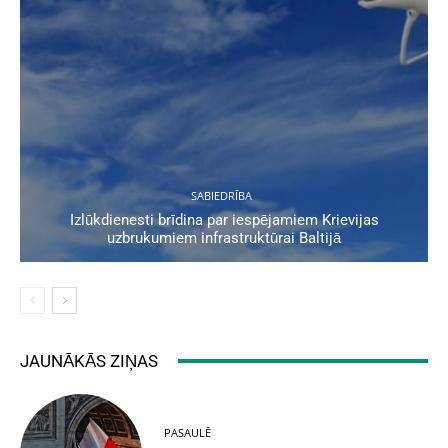
SABIEDRĪBA
Izlūkdienesti brīdina par iespējamiem Krievijas
uzbrukumiem infrastruktūrai Baltijā
JAUNĀKĀS ZIŅAS
PASAULĒ