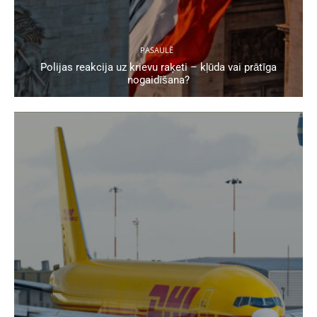
PASAULĒ
Polijas reakcija uz krievu raķeti – kļūda vai prātīga
nogaidīšana?