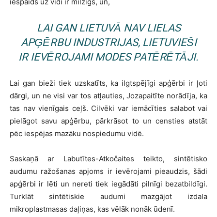
iespaids uz vidi ir milzīgs, un,
LAI GAN LIETUVĀ NAV LIELAS
APĢĒRBU INDUSTRIJAS, LIETUVIEŠI
IR IEVĒROJAMI MODES PATĒRĒTĀJI.
Lai gan bieži tiek uzskatīts, ka ilgtspējīgi apģērbi ir ļoti
dārgi, un ne visi var tos atļauties, Jozapaitīte norādīja, ka
tas nav vienīgais ceļš. Cilvēki var iemācīties salabot vai
pielāgot savu apģērbu, pārkrāsot to un censties atstāt
pēc iespējas mazāku nospiedumu vidē.
Saskaņā ar Labutītes-Atkočaites teikto, sintētisko
audumu ražošanas apjoms ir ievērojami pieaudzis, šādi
apģērbi ir lēti un nereti tiek iegādāti pilnīgi bezatbildīgi.
Turklāt sintētiskie audumi mazgājot izdala
mikroplastmasas daļiņas, kas vēlāk nonāk ūdenī.