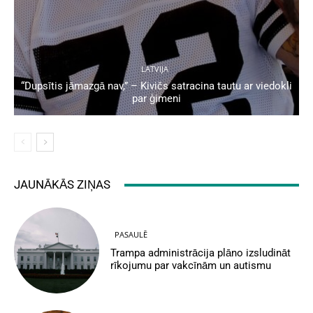
LATVIJA
“Dupsītis jāmazgā nav,” – Kivičs satracina tautu ar viedokli
par ģimeni
JAUNĀKĀS ZIŅAS
PASAULĒ
Trampa administrācija plāno izsludināt
rīkojumu par vakcīnām un autismu