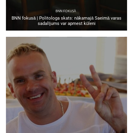
BNN FOKUSĀ
BNN fokusā | Politologa skats: nākamajā Saeimā varas
sadalījums var apmest kūleni