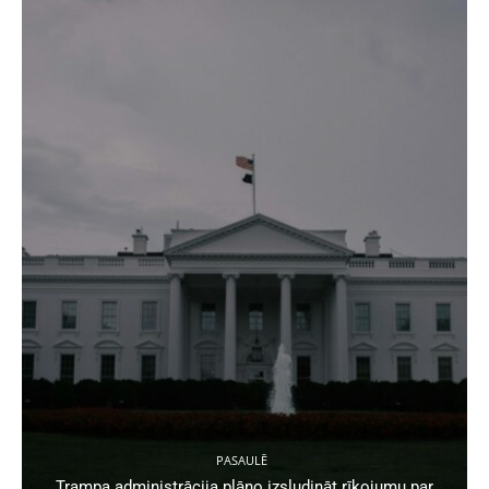
PASAULĒ
Trampa administrācija plāno izsludināt rīkojumu par