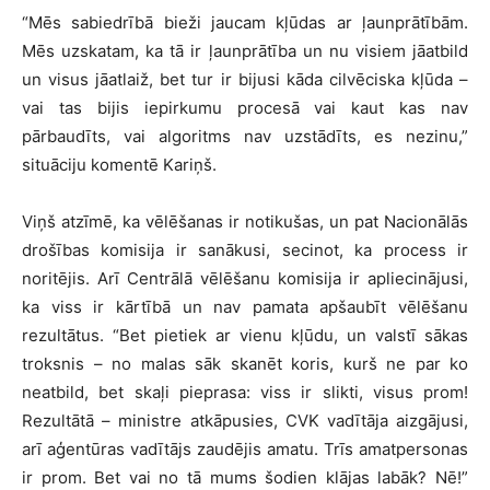
“Mēs sabiedrībā bieži jaucam kļūdas ar ļaunprātībām.
Mēs uzskatam, ka tā ir ļaunprātība un nu visiem jāatbild
un visus jāatlaiž, bet tur ir bijusi kāda cilvēciska kļūda –
vai tas bijis iepirkumu procesā vai kaut kas nav
pārbaudīts, vai algoritms nav uzstādīts, es nezinu,”
situāciju komentē Kariņš.
Viņš atzīmē, ka vēlēšanas ir notikušas, un pat Nacionālās
drošības komisija ir sanākusi, secinot, ka process ir
noritējis. Arī Centrālā vēlēšanu komisija ir apliecinājusi,
ka viss ir kārtībā un nav pamata apšaubīt vēlēšanu
rezultātus. “Bet pietiek ar vienu kļūdu, un valstī sākas
troksnis – no malas sāk skanēt koris, kurš ne par ko
neatbild, bet skaļi pieprasa: viss ir slikti, visus prom!
Rezultātā – ministre atkāpusies, CVK vadītāja aizgājusi,
arī aģentūras vadītājs zaudējis amatu. Trīs amatpersonas
ir prom. Bet vai no tā mums šodien klājas labāk? Nē!”