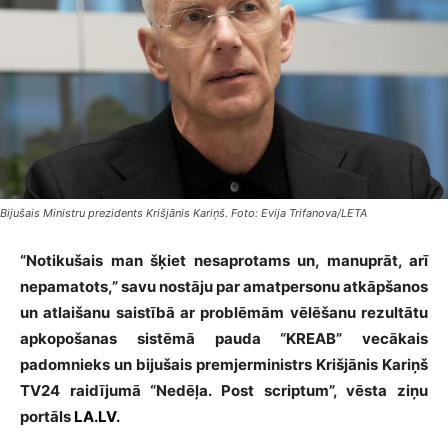
Bijušais Ministru prezidents Krišjānis Kariņš. Foto: Evija Trifanova/LETA
“Notikušais man šķiet nesaprotams un, manuprāt, arī
nepamatots,” savu nostāju par amatpersonu atkāpšanos
un atlaišanu saistībā ar problēmām vēlēšanu rezultātu
apkopošanas sistēmā pauda “KREAB” vecākais
padomnieks un bijušais premjerministrs Krišjānis Kariņš
TV24 raidījumā “Nedēļa. Post scriptum”, vēsta ziņu
portāls
LA.LV.