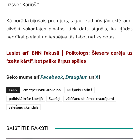
uzsver Kariņš.”
Kā norāda bijušais premjers, tagad, kad būs jāmeklē jauni
cilvēki vakantajos amatos, tiek dots signāls, ka kļūdas
nedrīkst pieļaut un iespējas tās labot netiks dotas.
Lasiet arī: BNN fokusā | Politologs: Šlesers cerēja uz
“zelta kārti”, bet palika ārpus spēles
Seko mums arī
Facebook
,
Draugiem
un
X
!
TAGS
amatpersonu atbildība
Krišjānis Kariņš
politiskā krīze Latvijā
Svarīgi
vēlēšanu sistēmas traucējumi
vēlēšanu skandāls
SAISTĪTIE RAKSTI