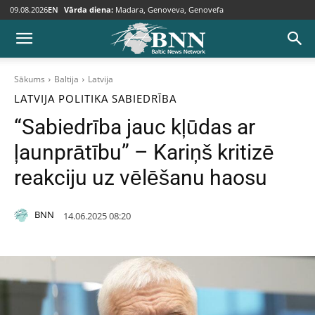
09.08.2026
EN
Vārda diena:
Madara, Genoveva, Genovefa
Sākums
Baltija
Latvija
LATVIJA
POLITIKA
SABIEDRĪBA
“Sabiedrība jauc kļūdas ar
ļaunprātību” – Kariņš kritizē
reakciju uz vēlēšanu haosu
BNN
14.06.2025 08:20