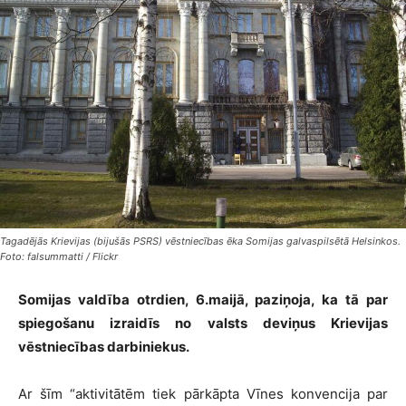
Tagadējās Krievijas (bijušās PSRS) vēstniecības ēka Somijas galvaspilsētā Helsinkos.
Foto: falsummatti / Flickr
Somijas valdība otrdien, 6.maijā, paziņoja, ka tā par
spiegošanu izraidīs no valsts deviņus Krievijas
vēstniecības darbiniekus.
Ar šīm “aktivitātēm tiek pārkāpta Vīnes konvencija par