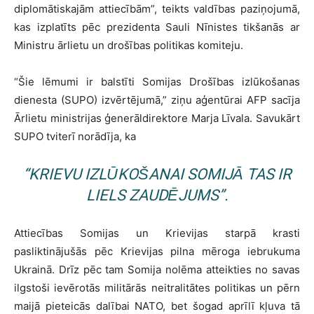
diplomātiskajām attiecībām”, teikts valdības paziņojumā,
kas izplatīts pēc prezidenta Sauli Nīnistes tikšanās ar
Ministru ārlietu un drošības politikas komiteju.
“Šie lēmumi ir balstīti Somijas Drošības izlūkošanas
dienesta (SUPO) izvērtējumā,” ziņu aģentūrai AFP sacīja
Ārlietu ministrijas ģenerāldirektore Marja Līvala. Savukārt
SUPO tviterī norādīja, ka
“KRIEVU IZLŪKOŠANAI SOMIJĀ TAS IR
LIELS ZAUDĒJUMS”.
Attiecības Somijas un Krievijas starpā krasti
pasliktinājušās pēc Krievijas pilna mēroga iebrukuma
Ukrainā. Drīz pēc tam Somija nolēma atteikties no savas
ilgstoši ievērotās militārās neitralitātes politikas un pērn
maijā pieteicās dalībai NATO, bet šogad aprīlī kļuva tā