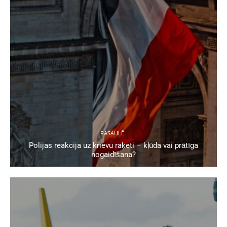
PASAULĒ
Polijas reakcija uz krievu raķeti – kļūda vai prātīga
nogaidīšana?