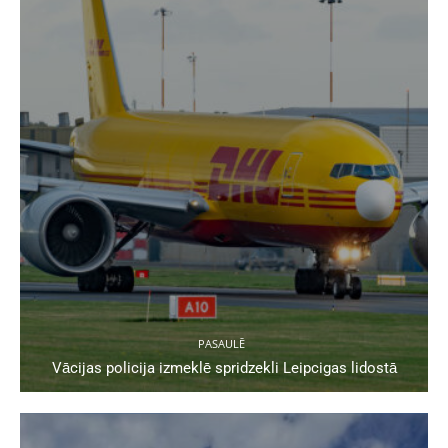
PASAULĒ
Vācijas policija izmeklē spridzekli Leipcigas lidostā