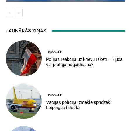
JAUNĀKĀS ZIŅAS
PASAULĒ
Polijas reakcija uz krievu raķeti – kļūda
vai prātīga nogaidīšana?
PASAULĒ
Vācijas policija izmeklē spridzekli
Leipcigas lidostā