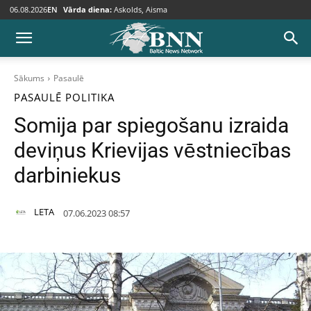
06.08.2026
EN
Vārda diena:
Askolds, Aisma
Sākums
Pasaulē
PASAULĒ
POLITIKA
Somija par spiegošanu izraida
deviņus Krievijas vēstniecības
darbiniekus
LETA
07.06.2023 08:57