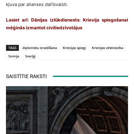
kļuva par alianses dalībvalsti.
Lasiet arī:
Dānijas izlūkdienests: Krievija spiegošanai
mēģinās izmantot civiliedzīvotājus
TAGS
diplomātu izraidīšana
Krievijas spiegi
Krievijas vēstniecība
Somija
Svarīgi
SAISTĪTIE RAKSTI