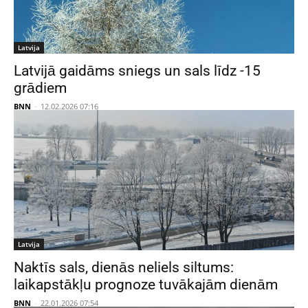
Latvija
Latvijā gaidāms sniegs un sals līdz -15
grādiem
BNN
-
12.02.2026 07:16
Latvija
Naktīs sals, dienās neliels siltums:
laikapstākļu prognoze tuvākajām dienām
BNN
-
22.01.2026 07:54