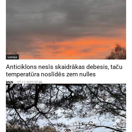
Latvija
Anticiklons nesīs skaidrākas debesis, taču
temperatūra noslīdēs zem nulles
BNN
-
07.11.2025 07:48