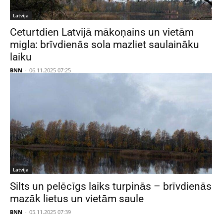
Latvija
Ceturtdien Latvijā mākoņains un vietām
migla: brīvdienās sola mazliet saulaināku
laiku
BNN
-
06.11.2025 07:25
Latvija
Silts un pelēcīgs laiks turpinās – brīvdienās
mazāk lietus un vietām saule
BNN
-
05.11.2025 07:39