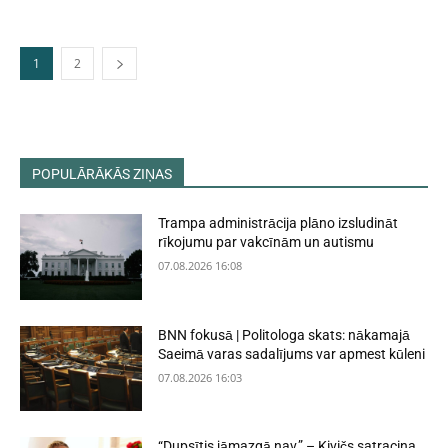
1
2
POPULĀRĀKĀS ZIŅAS
Trampa administrācija plāno izsludināt
rīkojumu par vakcīnām un autismu
07.08.2026 16:08
BNN fokusā | Politologa skats: nākamajā
Saeimā varas sadalījums var apmest kūleni
07.08.2026 16:03
“Dupsītis jāmazgā nav,” – Kivičs satracina