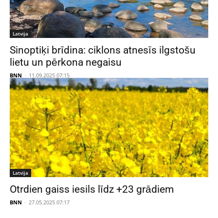
Latvija
Sinoptiķi brīdina: ciklons atnesīs ilgstošu
lietu un pērkona negaisu
BNN
-
11.09.2025 07:15
Latvija
Otrdien gaiss iesils līdz +23 grādiem
BNN
-
27.05.2025 07:17