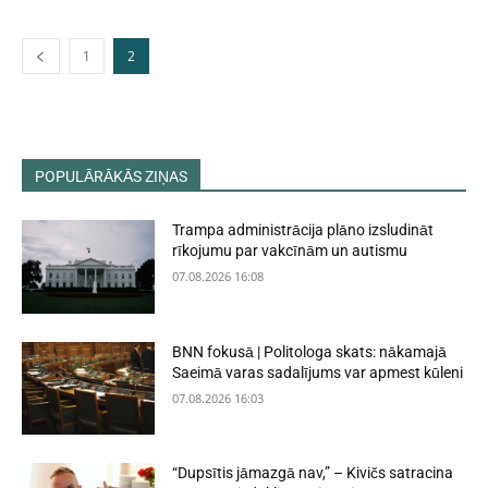
1
2
POPULĀRĀKĀS ZIŅAS
Trampa administrācija plāno izsludināt
rīkojumu par vakcīnām un autismu
07.08.2026 16:08
BNN fokusā | Politologa skats: nākamajā
Saeimā varas sadalījums var apmest kūleni
07.08.2026 16:03
“Dupsītis jāmazgā nav,” – Kivičs satracina