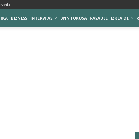
novefa
TIKA
BIZNESS
INTERVIJAS
BNN FOKUSĀ
PASAULĒ
IZKLAIDE