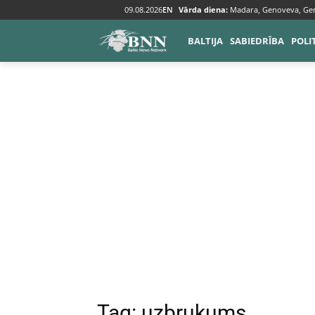
09.08.2026
EN
Vārda diena:
Madara, Genoveva, Ge
Tags
Uzbrukums
BALTIJA
SABIEDRĪBA
POLI
Tag:
uzbrukums