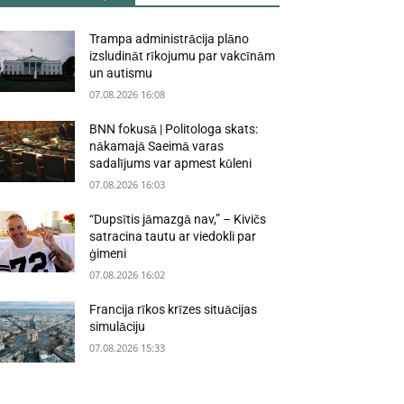
Trampa administrācija plāno
izsludināt rīkojumu par vakcīnām
un autismu
07.08.2026 16:08
BNN fokusā | Politologa skats:
nākamajā Saeimā varas
sadalījums var apmest kūleni
07.08.2026 16:03
“Dupsītis jāmazgā nav,” – Kivičs
satracina tautu ar viedokli par
ģimeni
07.08.2026 16:02
Francija rīkos krīzes situācijas
simulāciju
07.08.2026 15:33