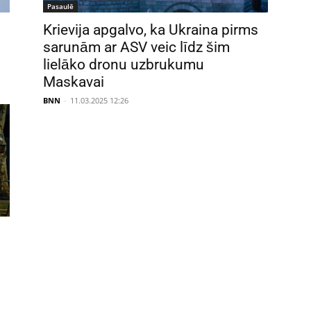
Pasaulē
Krievija apgalvo, ka Ukraina pirms
sarunām ar ASV veic līdz šim
lielāko dronu uzbrukumu
Maskavai
BNN
-
11.03.2025 12:26