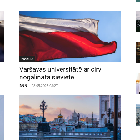
Pasaulē
Varšavas universitātē ar cirvi
nogalināta sieviete
BNN
-
08.05.2025 08:27