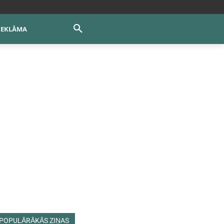
REKLĀMA
POPULĀRĀKĀS ZIŅAS