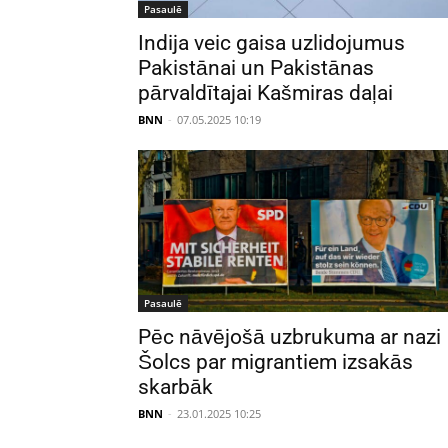
Pasaulē
Indija veic gaisa uzlidojumus
Pakistānai un Pakistānas
pārvaldītajai Kašmiras daļai
BNN
-
07.05.2025 10:19
Pasaulē
Pēc nāvējošā uzbrukuma ar nazi
Šolcs par migrantiem izsakās
skarbāk
BNN
-
23.01.2025 10:25