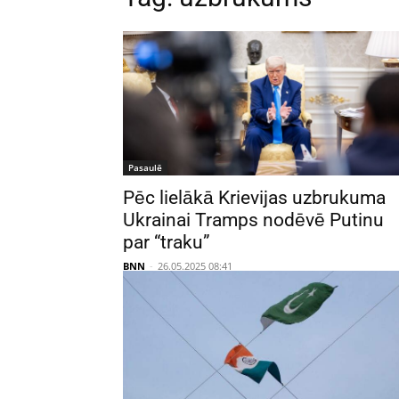
Pasaulē
Pēc lielākā Krievijas uzbrukuma
Ukrainai Tramps nodēvē Putinu
par “traku”
BNN
-
26.05.2025 08:41