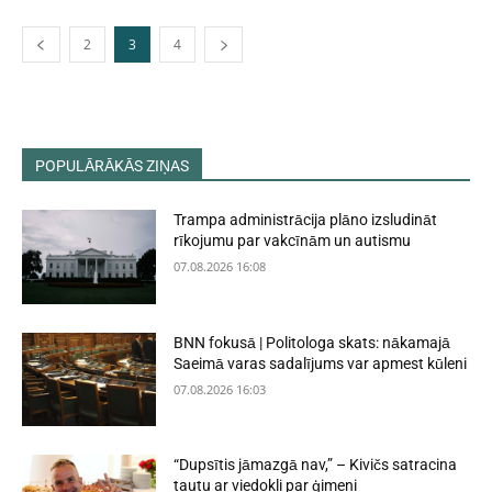
2
3
4
POPULĀRĀKĀS ZIŅAS
Trampa administrācija plāno izsludināt
rīkojumu par vakcīnām un autismu
07.08.2026 16:08
BNN fokusā | Politologa skats: nākamajā
Saeimā varas sadalījums var apmest kūleni
07.08.2026 16:03
“Dupsītis jāmazgā nav,” – Kivičs satracina
tautu ar viedokli par ģimeni