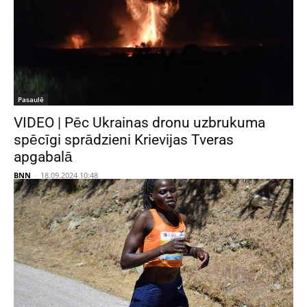
Pasaulē
VIDEO | Pēc Ukrainas dronu uzbrukuma
spēcīgi sprādzieni Krievijas Tveras
apgabalā
BNN
-
18.09.2024 10:48