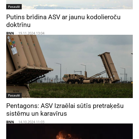
Pasaulē
Putins brīdina ASV ar jaunu kodolieroču
doktrīnu
BNN
-
19.11.2024 13:04
Pasaulē
Pentagons: ASV Izraēlai sūtīs pretraķešu
sistēmu un karavīrus
BNN
-
14.10.2024 11:03