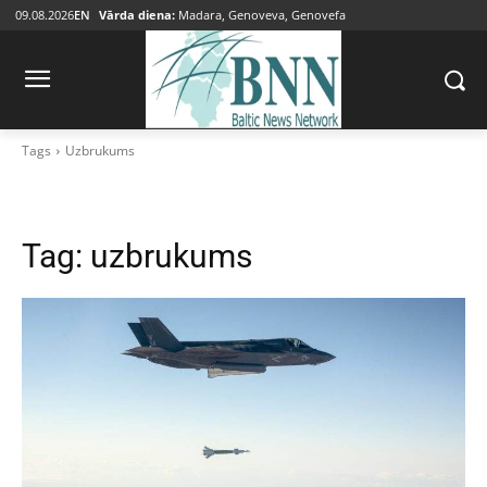
09.08.2026
EN
Vārda diena:
Madara, Genoveva, Genovefa
Tags
Uzbrukums
Tag:
uzbrukums