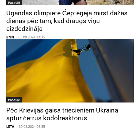
Pasaulē
Ugandas olimpiete Čeptegeja mirst dažas
dienas pēc tam, kad draugs viņu
aizdedzināja
BNN
-
05.09.2024 13:35
Pasaulē
Pēc Krievijas gaisa triecieniem Ukraina
aptur četrus kodolreaktorus
LETA
-
30.08.2024 08:35