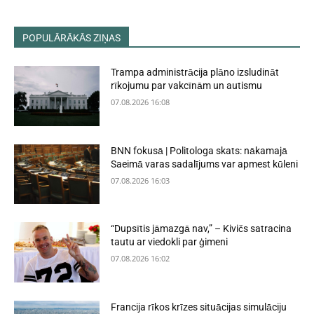
POPULĀRĀKĀS ZIŅAS
Trampa administrācija plāno izsludināt
rīkojumu par vakcīnām un autismu
07.08.2026 16:08
BNN fokusā | Politologa skats: nākamajā
Saeimā varas sadalījums var apmest kūleni
07.08.2026 16:03
“Dupsītis jāmazgā nav,” – Kivičs satracina
tautu ar viedokli par ģimeni
07.08.2026 16:02
Francija rīkos krīzes situācijas simulāciju