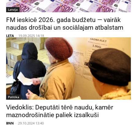
Latvija
FM ieskicē 2026. gada budžetu — vairāk
naudas drošībai un sociālajam atbalstam
LETA
-
19.09.2025 14:18
Politika
Viedoklis: Deputāti tērē naudu, kamēr
maznodrošinātie paliek izsalkuši
BNN
-
29.10.2024 13:40