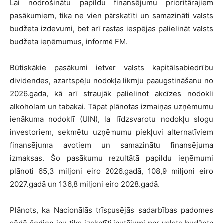
Lai nodrošinātu papildu finansējumu prioritārajiem
pasākumiem, tika ne vien pārskatīti un samazināti valsts
budžeta izdevumi, bet arī rastas iespējas palielināt valsts
budžeta ieņēmumus, informē FM.
Būtiskākie pasākumi ietver valsts kapitālsabiedrību
dividendes, azartspēļu nodokļa likmju paaugstināšanu no
2026.gada, kā arī straujāk palielinot akcīzes nodokli
alkoholam un tabakai. Tāpat plānotas izmaiņas uzņēmumu
ienākuma nodoklī (UIN), lai līdzsvarotu nodokļu slogu
investoriem, sekmētu uzņēmumu piekļuvi alternatīviem
finansējuma avotiem un samazinātu finansējuma
izmaksas. Šo pasākumu rezultātā papildu ieņēmumi
plānoti 65,3 miljoni eiro 2026.gadā, 108,9 miljoni eiro
2027.gadā un 136,8 miljoni eiro 2028.gadā.
Plānots, ka Nacionālās trīspusējās sadarbības padomes
sēdē šodien jau tiks izskatīti jautājumi par valsts budžeta