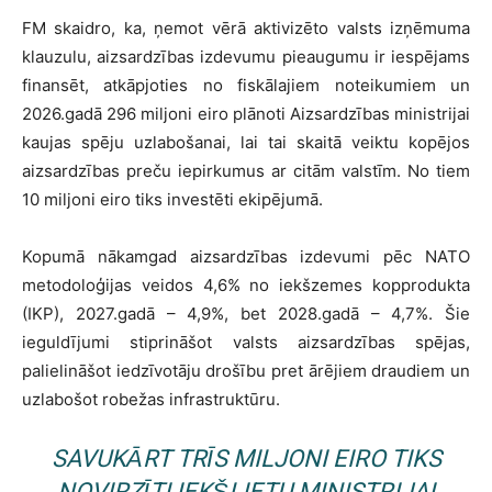
FM skaidro, ka, ņemot vērā aktivizēto valsts izņēmuma
klauzulu, aizsardzības izdevumu pieaugumu ir iespējams
finansēt, atkāpjoties no fiskālajiem noteikumiem un
2026.gadā 296 miljoni eiro plānoti Aizsardzības ministrijai
kaujas spēju uzlabošanai, lai tai skaitā veiktu kopējos
aizsardzības preču iepirkumus ar citām valstīm. No tiem
10 miljoni eiro tiks investēti ekipējumā.
Kopumā nākamgad aizsardzības izdevumi pēc NATO
metodoloģijas veidos 4,6% no iekšzemes kopprodukta
(IKP), 2027.gadā – 4,9%, bet 2028.gadā – 4,7%. Šie
ieguldījumi stiprināšot valsts aizsardzības spējas,
palielināšot iedzīvotāju drošību pret ārējiem draudiem un
uzlabošot robežas infrastruktūru.
SAVUKĀRT TRĪS MILJONI EIRO TIKS
NOVIRZĪTI IEKŠLIETU MINISTRIJAI