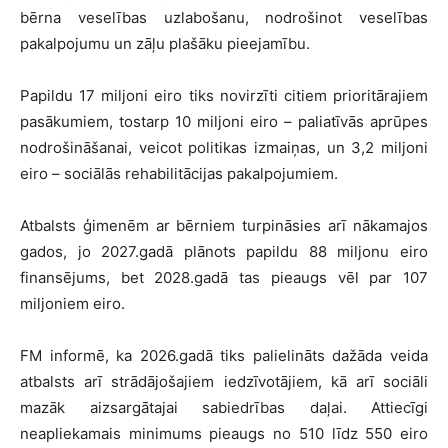
bērna veselības uzlabošanu, nodrošinot veselības
pakalpojumu un zāļu plašāku pieejamību.
Papildu 17 miljoni eiro tiks novirzīti citiem prioritārajiem
pasākumiem, tostarp 10 miljoni eiro – paliatīvās aprūpes
nodrošināšanai, veicot politikas izmaiņas, un 3,2 miljoni
eiro – sociālās rehabilitācijas pakalpojumiem.
Atbalsts ģimenēm ar bērniem turpināsies arī nākamajos
gados, jo 2027.gadā plānots papildu 88 miljonu eiro
finansējums, bet 2028.gadā tas pieaugs vēl par 107
miljoniem eiro.
FM informē, ka 2026.gadā tiks palielināts dažāda veida
atbalsts arī strādājošajiem iedzīvotājiem, kā arī sociāli
mazāk aizsargātajai sabiedrības daļai. Attiecīgi
neapliekamais minimums pieaugs no 510 līdz 550 eiro