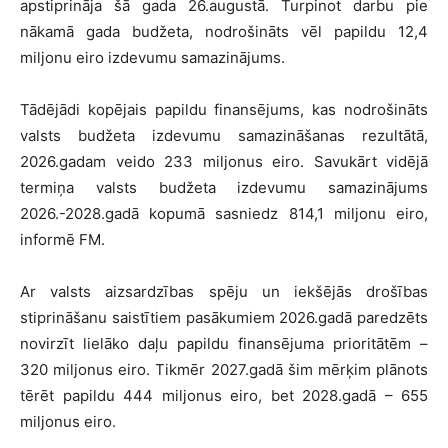
apstiprināja šā gada 26.augustā. Turpinot darbu pie
nākamā gada budžeta, nodrošināts vēl papildu 12,4
miljonu eiro izdevumu samazinājums.
Tādējādi kopējais papildu finansējums, kas nodrošināts
valsts budžeta izdevumu samazināšanas rezultātā,
2026.gadam veido 233 miljonus eiro. Savukārt vidējā
termiņa valsts budžeta izdevumu samazinājums
2026.-2028.gadā kopumā sasniedz 814,1 miljonu eiro,
informē FM.
Ar valsts aizsardzības spēju un iekšējās drošības
stiprināšanu saistītiem pasākumiem 2026.gadā paredzēts
novirzīt lielāko daļu papildu finansējuma prioritātēm –
320 miljonus eiro. Tikmēr 2027.gadā šim mērķim plānots
tērēt papildu 444 miljonus eiro, bet 2028.gadā – 655
miljonus eiro.