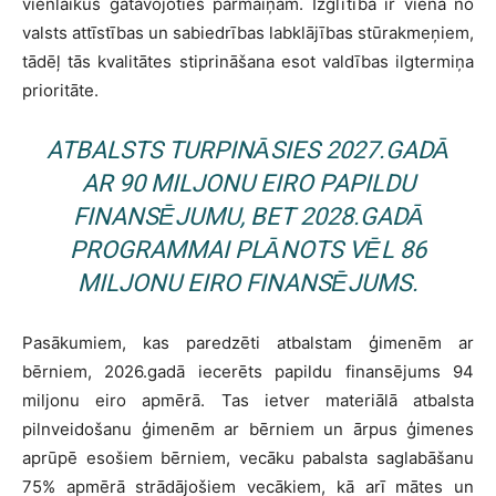
vienlaikus gatavojoties pārmaiņām. Izglītība ir viena no
valsts attīstības un sabiedrības labklājības stūrakmeņiem,
tādēļ tās kvalitātes stiprināšana esot valdības ilgtermiņa
prioritāte.
ATBALSTS TURPINĀSIES 2027.GADĀ
AR 90 MILJONU EIRO PAPILDU
FINANSĒJUMU, BET 2028.GADĀ
PROGRAMMAI PLĀNOTS VĒL 86
MILJONU EIRO FINANSĒJUMS.
Pasākumiem, kas paredzēti atbalstam ģimenēm ar
bērniem, 2026.gadā iecerēts papildu finansējums 94
miljonu eiro apmērā. Tas ietver materiālā atbalsta
pilnveidošanu ģimenēm ar bērniem un ārpus ģimenes
aprūpē esošiem bērniem, vecāku pabalsta saglabāšanu
75% apmērā strādājošiem vecākiem, kā arī mātes un