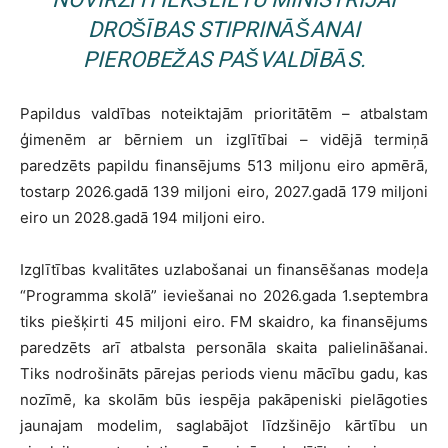
DROŠĪBAS STIPRINĀŠANAI
PIEROBEŽAS PAŠVALDĪBĀS.
Papildus valdības noteiktajām prioritātēm – atbalstam
ģimenēm ar bērniem un izglītībai – vidējā termiņā
paredzēts papildu finansējums 513 miljonu eiro apmērā,
tostarp 2026.gadā 139 miljoni eiro, 2027.gadā 179 miljoni
eiro un 2028.gadā 194 miljoni eiro.
Izglītības kvalitātes uzlabošanai un finansēšanas modeļa
“Programma skolā” ieviešanai no 2026.gada 1.septembra
tiks piešķirti 45 miljoni eiro. FM skaidro, ka finansējums
paredzēts arī atbalsta personāla skaita palielināšanai.
Tiks nodrošināts pārejas periods vienu mācību gadu, kas
nozīmē, ka skolām būs iespēja pakāpeniski pielāgoties
jaunajam modelim, saglabājot līdzšinējo kārtību un