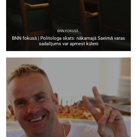
BNN FOKUSĀ
BNN fokusā | Politologa skats: nākamajā Saeimā varas
sadalījums var apmest kūleni