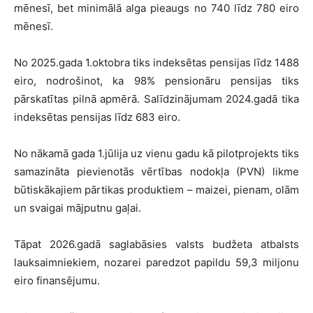
mēnesī, bet minimālā alga pieaugs no 740 līdz 780 eiro
mēnesī.
No 2025.gada 1.oktobra tiks indeksētas pensijas līdz 1488
eiro, nodrošinot, ka 98% pensionāru pensijas tiks
pārskatītas pilnā apmērā. Salīdzinājumam 2024.gadā tika
indeksētas pensijas līdz 683 eiro.
No nākamā gada 1.jūlija uz vienu gadu kā pilotprojekts tiks
samazināta pievienotās vērtības nodokļa (PVN) likme
būtiskākajiem pārtikas produktiem – maizei, pienam, olām
un svaigai mājputnu gaļai.
Tāpat 2026.gadā saglabāsies valsts budžeta atbalsts
lauksaimniekiem, nozarei paredzot papildu 59,3 miljonu
eiro finansējumu.