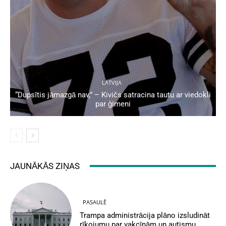
LATVIJA
“Dupsītis jāmazgā nav,” – Kivičs satracina tautu ar viedokli
par ģimeni
JAUNĀKĀS ZIŅAS
PASAULĒ
Trampa administrācija plāno izsludināt
rīkojumu par vakcīnām un autismu