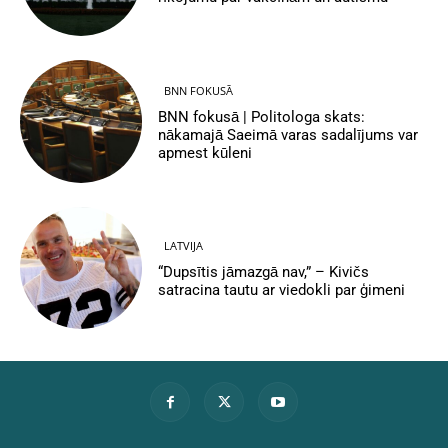
BNN FOKUSĀ
BNN fokusā | Politologa skats:
nākamajā Saeimā varas sadalījums var
apmest kūleni
LATVIJA
“Dupsītis jāmazgā nav,” – Kivičs
satracina tautu ar viedokli par ģimeni