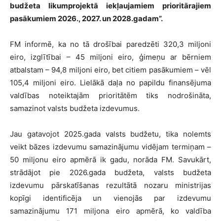
budžeta likumprojektā iekļaujamiem prioritārajiem
pasākumiem 2026., 2027. un 2028.gadam”.
FM informē, ka no tā drošībai paredzēti 320,3 miljoni
eiro, izglītībai – 45 miljoni eiro, ģimeņu ar bērniem
atbalstam – 94,8 miljoni eiro, bet citiem pasākumiem – vēl
105,4 miljoni eiro. Lielākā daļa no papildu finansējuma
valdības noteiktajām prioritātēm tiks nodrošināta,
samazinot valsts budžeta izdevumus.
Jau gatavojot 2025.gada valsts budžetu, tika nolemts
veikt bāzes izdevumu samazinājumu vidējam termiņam –
50 miljonu eiro apmērā ik gadu, norāda FM. Savukārt,
strādājot pie 2026.gada budžeta, valsts budžeta
izdevumu pārskatīšanas rezultātā nozaru ministrijas
kopīgi identificēja un vienojās par izdevumu
samazinājumu 171 miljona eiro apmērā, ko valdība