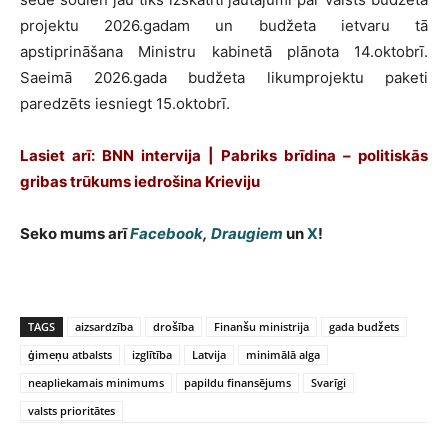
projektu 2026.gadam un budžeta ietvaru tā
apstiprināšana Ministru kabinetā plānota 14.oktobrī.
Saeimā 2026.gada budžeta likumprojektu paketi
paredzēts iesniegt 15.oktobrī.
Lasiet arī: BNN intervija | Pabriks brīdina – politiskās
gribas trūkums iedrošina Krieviju
Seko mums arī
Facebook
,
Draugiem
un
X
!
TAGS
aizsardzība
drošība
Finanšu ministrija
gada budžets
ģimeņu atbalsts
izglītība
Latvija
minimālā alga
neapliekamais minimums
papildu finansējums
Svarīgi
valsts prioritātes