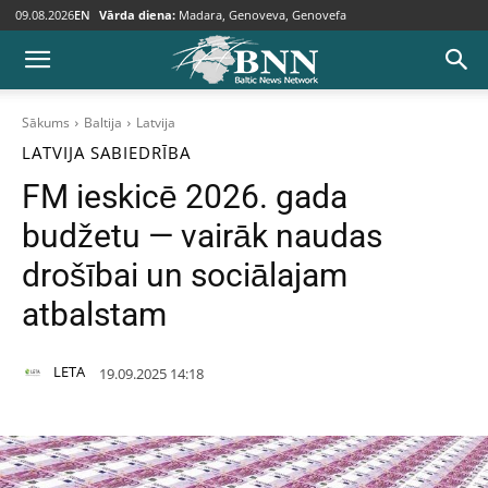
09.08.2026
EN
Vārda diena:
Madara, Genoveva, Genovefa
Sākums
Baltija
Latvija
LATVIJA
SABIEDRĪBA
FM ieskicē 2026. gada
budžetu — vairāk naudas
drošībai un sociālajam
atbalstam
LETA
19.09.2025 14:18