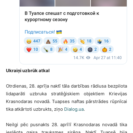
Ukraiņi uzbrūk atkal
Otrdienas, 28. aprīļa naktī tāla darbības rādiusa bezpilota
lidaparāti uzbruka stratēģiskiem objektiem Krievijas
Krasnodaras novadā. Tuapses naftas pārstrādes rūpnīcai
tika atkārtoti uzbrukts, ziņo
Dialog.ua
.
Neilgi pēc pusnakts 28. aprīlī Krasnodaras novadā tika
ieslēgta gaisa trauksmes sirēna. Naktī Tuapsē bija