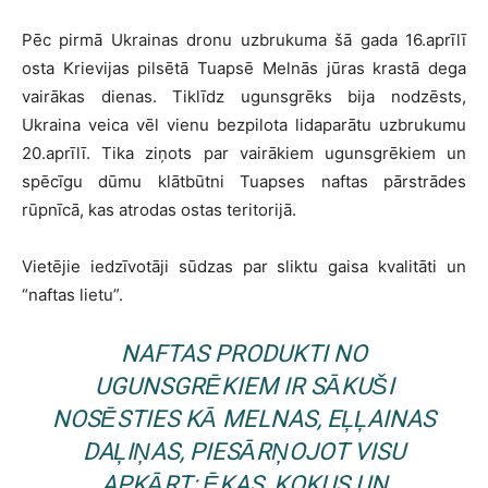
Pēc pirmā Ukrainas dronu uzbrukuma šā gada 16.aprīlī
osta Krievijas pilsētā Tuapsē Melnās jūras krastā dega
vairākas dienas. Tiklīdz ugunsgrēks bija nodzēsts,
Ukraina veica vēl vienu bezpilota lidaparātu uzbrukumu
20.aprīlī. Tika ziņots par vairākiem ugunsgrēkiem un
spēcīgu dūmu klātbūtni Tuapses naftas pārstrādes
rūpnīcā, kas atrodas ostas teritorijā.
Vietējie iedzīvotāji sūdzas par sliktu gaisa kvalitāti un
“naftas lietu”.
NAFTAS PRODUKTI NO
UGUNSGRĒKIEM IR SĀKUŠI
NOSĒSTIES KĀ MELNAS, EĻĻAINAS
DAĻIŅAS, PIESĀRŅOJOT VISU
APKĀRT: ĒKAS, KOKUS UN