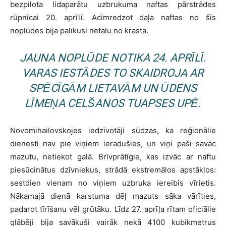
bezpilota lidaparātu uzbrukuma naftas pārstrādes
rūpnīcai 20. aprīlī. Acīmredzot daļa naftas no šīs
noplūdes bija palikusi netālu no krasta.
JAUNA NOPLŪDE NOTIKA 24. APRĪLĪ.
VARAS IESTĀDES TO SKAIDROJA AR
SPĒCĪGĀM LIETAVĀM UN ŪDENS
LĪMEŅA CELŠANOS TUAPSES UPĒ.
Novomihailovskojes iedzīvotāji sūdzas, ka reģionālie
dienesti nav pie viņiem ieradušies, un viņi paši savāc
mazutu, netiekot galā. Brīvprātīgie, kas izvāc ar naftu
piesūcinātus dzīvniekus, strādā ekstremālos apstākļos:
sestdien vienam no viņiem uzbruka iereibis vīrietis.
Nākamajā dienā karstuma dēļ mazuts sāka vārīties,
padarot tīrīšanu vēl grūtāku. Līdz 27. aprīļa rītam oficiālie
glābēji bija savākuši vairāk nekā 4100 kubikmetrus