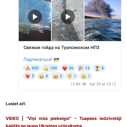
Lasiet arī:
VIDEO | “Viņi mūs piebeigs!” – Tuapses iedzīvotāji
baidās no jauna Ukrainas uzbrukuma