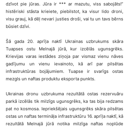
dzīvot pie jūras. Jūra ir *** ar mazutu, viss sabojāts!”
histēriski stāsta krieiete, piebilstot, ka visur lido droni,
visu grauj, kā dēļ nevari justies droši, vai tu un tavs bērns
būsiet dzīvi.
Šā gada 20. aprīļa naktī Ukrainas uzbrukums skāra
Tuapses ostu Melnajā jūrā, kur izcēlās ugunsgrēks.
Krievijas varas iestādes ziņoja par vismaz vienu nāves
gadījumu un vienu ievainoto, kā arī par pilsētas
infrastruktūras bojājumiem. Tuapse ir svarīgs ostas
mezgls un naftas produktu eksporta punkts.
Ukrainas dronu uzbrukuma rezultātā ostas rezervuāru
parkā izcēlās tik milzīgs ugunsgrēks, ka tas bija redzams
pat no kosmosa. Iepriekšējais ugunsgrēks skāra pilsētas
ostas un naftas termināļa infrastruktūru 16. aprīļa naktī, kā
rezultātā Melnajā jūrā notika milzīga naftas noplūde