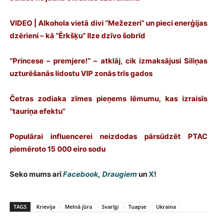
VIDEO | Alkohola vietā divi “Mežezeri” un pieci enerģijas
dzērieni – kā “Ērkšķu” Ilze dzīvo šobrīd
“Princese – premjere!” – atklāj, cik izmaksājusi Siliņas
uzturēšanās lidostu VIP zonās trīs gados
Četras zodiaka zīmes pieņems lēmumu, kas izraisīs
“tauriņa efektu”
Populārai influencerei neizdodas pārsūdzēt PTAC
piemēroto 15 000 eiro sodu
Seko mums arī
Facebook
,
Draugiem
un
X
!
TAGS
Krievija
Melnā jūra
Svarīgi
Tuapse
Ukraina