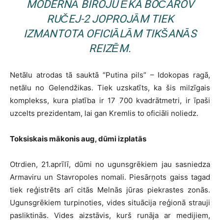
MODERNĀ BIROJU ĒKA BOČAROV
RUČEJ-2 JOPROJĀM TIEK
IZMANTOTA OFICIĀLĀM TIKŠANĀS
REIZĒM.
Netālu atrodas tā sauktā “Putina pils” – Idokopas ragā,
netālu no Gelendžikas. Tiek uzskatīts, ka šis milzīgais
komplekss, kura platība ir 17 700 kvadrātmetri, ir īpaši
uzcelts prezidentam, lai gan Kremlis to oficiāli noliedz.
Toksiskais mākonis aug, dūmi izplatās
Otrdien, 21.aprīlī, dūmi no ugunsgrēkiem jau sasniedza
Armaviru un Stavropoles nomali. Piesārņots gaiss tagad
tiek reģistrēts arī citās Melnās jūras piekrastes zonās.
Ugunsgrēkiem turpinoties, vides situācija reģionā strauji
pasliktinās. Vides aizstāvis, kurš runāja ar medijiem,