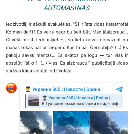
AUTOMAŠĪNAS.
Iedzīvotāji ir sākuši evakuēties. “Šī ir īsta vides katastrofa!
Ko man darīt? Es vairs negribu šeit būt. Man jāaizbrauc…
Cilvēki mirst. Iedomājieties, šo lietu nevar nomazgāt no
manas rokas pat ar ziepēm. Kas tā par Černobiļu? (…) Es
pakoju savas mantas… Es skatos pa logu — tur viss ir
absolūti [slikti]. (…) Viss! Es aizbraucu,” publicētajā video
sūdzas kāda vietējā iedzīvotāja.