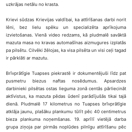
uzkrājas netālu no krasta.
Krievi sūdzas Krievijas valdībai, ka attīrīšanas darbi norit
lēni, bez lielu spēku un specializēta aprīkojuma
izvietošanas. Vienā video redzams, kā pludmalē savāktā
mazuta masa no kravas automašīnas aizmugures izplatās
pa pilsētu. Cilvēki žēlojas, ka visa pilsēta un visi ceļi tagad
ir pārklāti ar mazutu.
Brīvprātīgie Tuapses piekrastē ir dokumentējuši līdz pat
pusmetru biezus naftas nosēdumus. Apsardzes
darbinieki pilsētas ostas lieguma zonā centās pārliecināt
aktīvistus, ka mazuta pēdas ūdenī parādījušās tikai tajā
dienā. Pludmalē 17 kilometrus no Tuapses brīvprātīgie
atklāja jaunu, plašāku plankumu tūlīt pēc 40 centimetrus
bieza plankuma noņemšanas. 19. aprīlī vietējā darba
grupa ziņoja par pirmās noplūdes pilnīgu attīrīšanu pēc