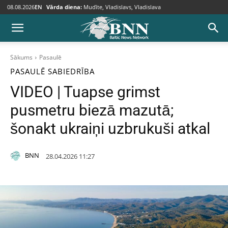
08.08.2026
EN
Vārda diena:
Mudīte, Vladislavs, Vladislava
Sākums
Pasaulē
PASAULĒ
SABIEDRĪBA
VIDEO | Tuapse grimst
pusmetru biezā mazutā;
šonakt ukraiņi uzbrukuši atkal
BNN
28.04.2026 11:27