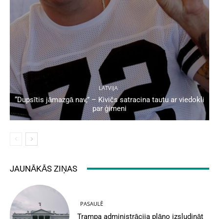
LATVIJA
“Dupsītis jāmazgā nav,” – Kivičs satracina tautu ar viedokli
par ģimeni
JAUNĀKĀS ZIŅAS
PASAULĒ
Trampa administrācija plāno izsludināt