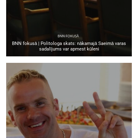
BNN FOKUSĀ
BNN fokusā | Politologa skats: nākamajā Saeimā varas
sadalījums var apmest kūleni