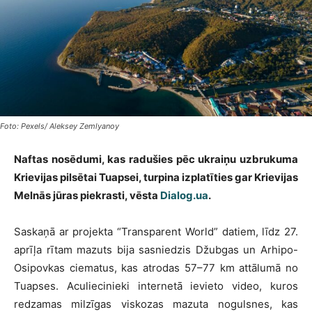
Foto: Pexels/ Aleksey Zemlyanoy
Naftas nosēdumi, kas radušies pēc ukraiņu uzbrukuma
Krievijas pilsētai Tuapsei, turpina izplatīties gar Krievijas
Melnās jūras piekrasti, vēsta
Dialog.ua
.
Saskaņā ar projekta “Transparent World” datiem, līdz 27.
aprīļa rītam mazuts bija sasniedzis Džubgas un Arhipo-
Osipovkas ciematus, kas atrodas 57–77 km attālumā no
Tuapses. Aculiecinieki internetā ievieto video, kuros
redzamas milzīgas viskozas mazuta nogulsnes, kas