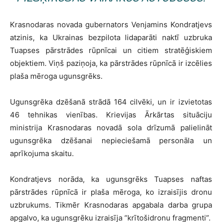
Krasnodaras novada gubernators Venjamins Kondratjevs
atzinis, ka Ukrainas bezpilota lidaparāti naktī uzbruka
Tuapses pārstrādes rūpnīcai un citiem stratēģiskiem
objektiem. Viņš paziņoja, ka pārstrādes rūpnīcā ir izcēlies
plaša mēroga ugunsgrēks.
Ugunsgrēka dzēšanā strādā 164 cilvēki, un ir izvietotas
46 tehnikas vienības. Krievijas Ārkārtas situāciju
ministrija Krasnodaras novadā sola drīzumā palielināt
ugunsgrēka dzēšanai nepieciešamā personāla un
aprīkojuma skaitu.
Kondratjevs norāda, ka ugunsgrēks Tuapses naftas
pārstrādes rūpnīcā ir plaša mēroga, ko izraisījis dronu
uzbrukums. Tikmēr Krasnodaras apgabala darba grupa
apgalvo, ka ugunsgrēku izraisīja “krītoši​dronu fragmenti”.