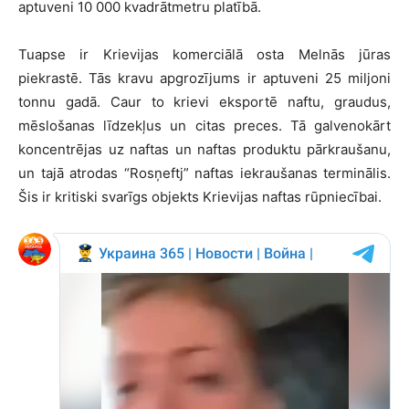
aptuveni 10 000 kvadrātmetru platībā.
Tuapse ir Krievijas komerciālā osta Melnās jūras
piekrastē. Tās kravu apgrozījums ir aptuveni 25 miljoni
tonnu gadā. Caur to krievi eksportē naftu, graudus,
mēslošanas līdzekļus un citas preces. Tā galvenokārt
koncentrējas uz naftas un naftas produktu pārkraušanu,
un tajā atrodas “Rosņeftj” naftas iekraušanas terminālis.
Šis ir kritiski svarīgs objekts Krievijas naftas rūpniecībai.