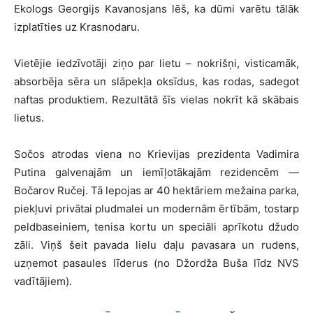
Ekologs Georgijs Kavanosjans lēš, ka dūmi varētu tālāk
izplatīties uz Krasnodaru.
Vietējie iedzīvotāji ziņo par lietu – nokrišņi, visticamāk,
absorbēja sēra un slāpekļa oksīdus, kas rodas, sadegot
naftas produktiem. Rezultātā šīs vielas nokrīt kā skābais
lietus.
Sočos atrodas viena no Krievijas prezidenta Vadimira
Putina galvenajām un iemīļotākajām rezidencēm —
Bočarov Ručej. Tā lepojas ar 40 hektāriem mežaina parka,
piekļuvi privātai pludmalei un modernām ērtībām, tostarp
peldbaseiniem, tenisa kortu un speciāli aprīkotu džudo
zāli. Viņš šeit pavada lielu daļu pavasara un rudens,
uzņemot pasaules līderus (no Džordža Buša līdz NVS
vadītājiem).