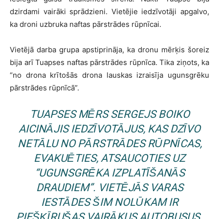
dzirdami vairāki sprādzieni. Vietējie iedzīvotāji apgalvo,
ka droni uzbruka naftas pārstrādes rūpnīcai.
Vietējā darba grupa apstiprināja, ka dronu mērķis šoreiz
bija arī Tuapses naftas pārstrādes rūpnīca. Tika ziņots, ka
“no drona krītošās drona lauskas izraisīja ugunsgrēku
pārstrādes rūpnīcā”.
TUAPSES MĒRS SERGEJS BOIKO
AICINĀJIS IEDZĪVOTĀJUS, KAS DZĪVO
NETĀLU NO PĀRSTRĀDES RŪPNĪCAS,
EVAKUĒTIES, ATSAUCOTIES UZ
“UGUNSGRĒKA IZPLATĪŠANĀS
DRAUDIEM”. VIETĒJĀS VARAS
IESTĀDES ŠIM NOLŪKAM IR
PIEŠĶĪRUŠAS VAIRĀKUS AUTOBUSUS.