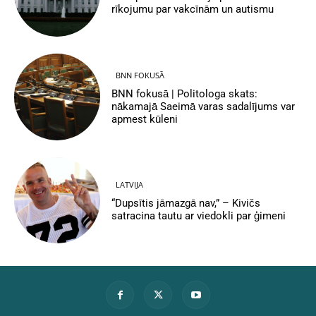
rīkojumu par vakcīnām un autismu
BNN FOKUSĀ
BNN fokusā | Politologa skats:
nākamajā Saeimā varas sadalījums var
apmest kūleni
LATVIJA
“Dupsītis jāmazgā nav,” – Kivičs
satracina tautu ar viedokli par ģimeni