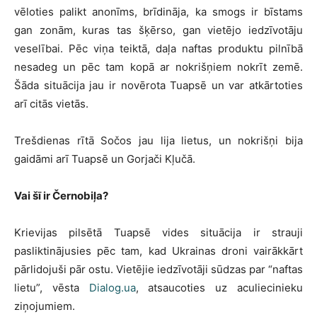
vēloties palikt anonīms, brīdināja, ka smogs ir bīstams
gan zonām, kuras tas šķērso, gan vietējo iedzīvotāju
veselībai. Pēc viņa teiktā, daļa naftas produktu pilnībā
nesadeg un pēc tam kopā ar nokrišņiem nokrīt zemē.
Šāda situācija jau ir novērota Tuapsē un var atkārtoties
arī citās vietās.
Trešdienas rītā Sočos jau lija lietus, un nokrišņi bija
gaidāmi arī Tuapsē un Gorjači Kļučā.
Vai šī ir Černobiļa?
Krievijas pilsētā Tuapsē vides situācija ir strauji
pasliktinājusies pēc tam, kad Ukrainas droni vairākkārt
pārlidojuši pār ostu. Vietējie iedzīvotāji sūdzas par “naftas
lietu”, vēsta
Dialog.ua
, atsaucoties uz aculiecinieku
ziņojumiem.