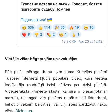
Vietējie vēlas bēgt projām un evakuējas
Pēc plaša mēroga dronu uzbrukuma Krievijas pilsētai
Tuapsei internetā kļuvis populārs video, kurā vietējā
iedzīvotāja raudulīgā balsī sūdzas par dzīvi pilsētā.
Videoierakstā krieviete stāsta, ka jūra ir piesārņota ar
mazutu, un tagad virs pilsētas nepārtraukti lido droni,
liekot cilvēkiem baidīties, vai viņi spēs pārdzīvot nakti,
vēsta
Dialog.ua
.